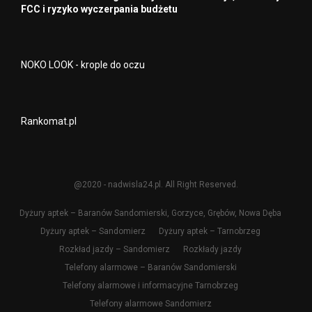
FCC i ryzyko wyczerpania budżetu
NOKO LOOK - krople do oczu
Rankomat.pl
@2020 - nadwisla24.pl. All Right Reserved.
Dyżury aptek – Baranów Sandomierski, Gorzyce, Grębów, Nowa Dęba
Dyżury aptek – Sandomierz
Dyżury aptek – Tarnobrzeg
Rozkład jazdy – Sandomierz
Rozkłady jazdy
Telefony alarmowe – Baranów Sandomierski
Telefony alarmowe i informacyjne Tarnobrzeg
Telefony alarmowe Sandomierz