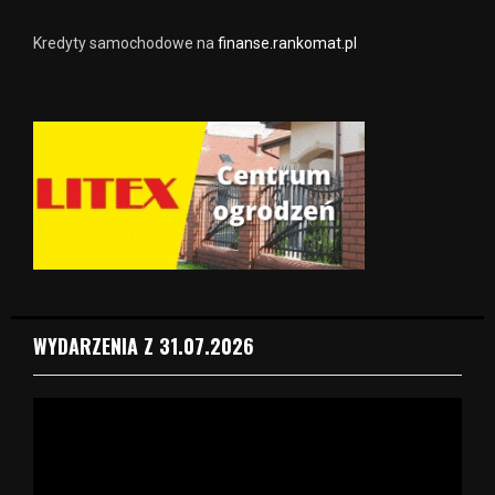
Kredyty samochodowe na
finanse.rankomat.pl
WYDARZENIA Z 31.07.2026
O
d
t
w