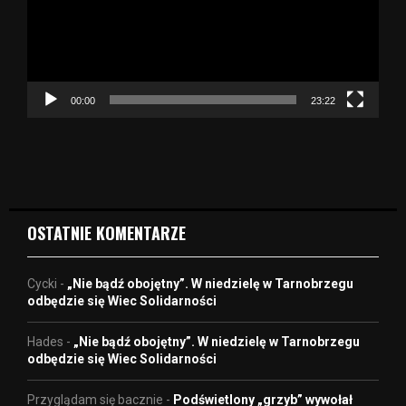
a
r
z
a
c
z
00:00
23:22
v
i
d
e
o
OSTATNIE KOMENTARZE
Cycki
-
„Nie bądź obojętny”. W niedzielę w Tarnobrzegu
odbędzie się Wiec Solidarności
Hades
-
„Nie bądź obojętny”. W niedzielę w Tarnobrzegu
odbędzie się Wiec Solidarności
Przyglądam się bacznie
-
Podświetlony „grzyb” wywołał