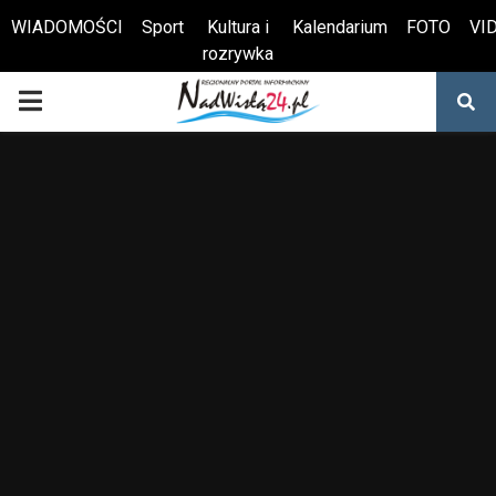
WIADOMOŚCI
Sport
Kultura i
Kalendarium
FOTO
VI
rozrywka
Otwórz pasek narzędzi
PRIMARY
MENU