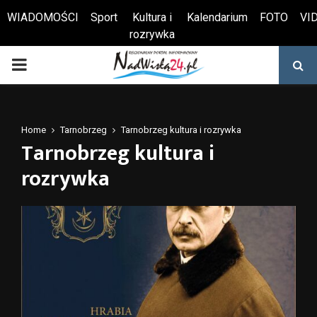
WIADOMOŚCI
Sport
Kultura i
Kalendarium
FOTO
VI
rozrywka
Otwórz pasek narzędzi
PRIMARY
MENU
Home
Tarnobrzeg
Tarnobrzeg kultura i rozrywka
Tarnobrzeg kultura i
rozrywka