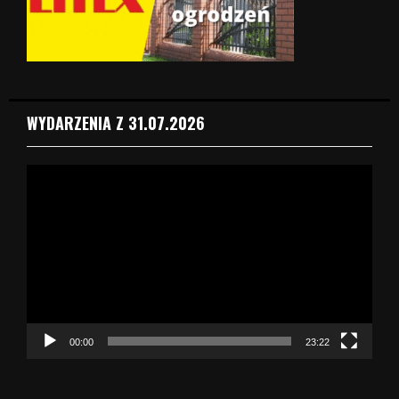
WYDARZENIA Z 31.07.2026
O
d
t
w
a
r
z
a
c
z
00:00
23:22
v
i
d