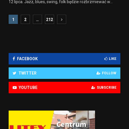
12 lipca. Jazz, blues, swing, folk będzie rozbrzmiewać w...
Stronicowanie
1
2
…
212
wpisów
FACEBOOK
LIKE
TWITTER
FOLLOW
YOUTUBE
SUBSCRIBE