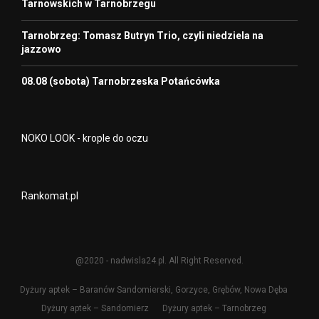
Tarnowskich w Tarnobrzegu
Tarnobrzeg: Tomasz Butryn Trio, czyli niedziela na
jazzowo
08.08 (sobota) Tarnobrzeska Potańcówka
NOKO LOOK - krople do oczu
Rankomat.pl
@2020 - nadwisla24.pl. All Right Reserved.
Dyżury aptek – Baranów Sandomierski, Gorzyce, Grębów, Nowa Dęba
Dyżury aptek – Sandomierz
Dyżury aptek – Tarnobrzeg