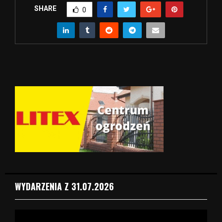
SHARE
0
WYDARZENIA Z 31.07.2026
O