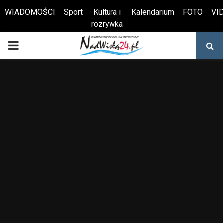
WIADOMOŚCI
Sport
Kultura i
Kalendarium
FOTO
VI
rozrywka
Otwórz pasek narzędzi
PRIMARY
MENU