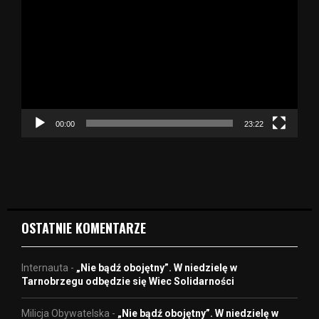
d
t
w
a
r
z
a
c
z
00:00
23:22
v
i
d
e
o
OSTATNIE KOMENTARZE
Internauta
-
„Nie bądź obojętny”. W niedzielę w
Tarnobrzegu odbędzie się Wiec Solidarności
Milicja Obywatelska
-
„Nie bądź obojętny”. W niedzielę w