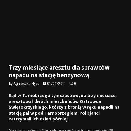
Trzy miesiące aresztu dla sprawców
napadu na stację benzynową
by
Agnieszka Nycz
01/01/2011
0
Sąd w Tarnobrzegu tymczasowo, na trzy miesiące,
aresztował dwóch mieszkańców Ostrowca
Świętokrzyskiego, którzy z bronią w ręku napadli na
stację paliw pod Tarnobrzegiem. Policjanci
zatrzymali ich dzień później.
Na stacji paliw w Chmielowie mężczyźni pojawili się 29