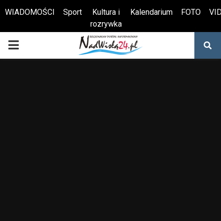
WIADOMOŚCI
Sport
Kultura i
Kalendarium
FOTO
VI
rozrywka
Otwórz pasek narzędzi
PRIMARY
MENU