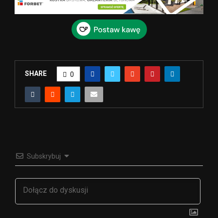
SHARE
0
Subskrybuj