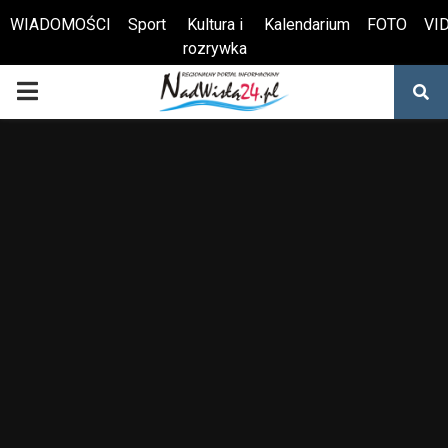
WIADOMOŚCI
Sport
Kultura i
Kalendarium
FOTO
VI
rozrywka
Otwórz pasek narzędzi
PRIMARY
MENU