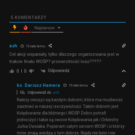
5
KOMENTARZY
Najstarsze
ash
15 lata temu
Cel akcji wspaniały, tylko dlaczego organizowana jest w
trakcie finału WOŚP? przewrotność losu?????
Odpowiedz
0
0
ks. Dariusz Hamera
15 lata temu
Odpowiedź do
ash
Należy cieszyć się każdym dobrem, które ma możliwość
zaistnieć w naszej rzeczywistości. Takim dobrem jest
Kolędowanie dla bliźniego i WOŚP. Dobro potrafi
jednoczyć i takie są owoce Kolędowania jak i Orkiestry
Jurka Owsiaka. Popieram całym sercem WOŚP i ci którzy
mnie znają wiedzą o tym dobrze. Nigdy nie było i nie