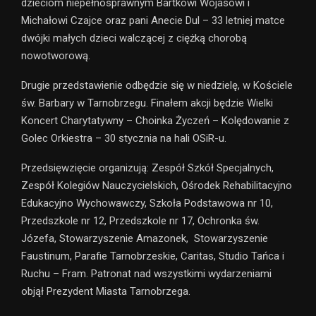
dzieciom niepełnosprawnym Bartkowi Wojasowi i
Michałowi Czajce oraz pani Anecie Dul – 33 letniej matce
dwójki małych dzieci walczącej z ciężką chorobą
nowotworową.
Drugie przedstawienie odbędzie się w niedzielę, w Kościele
św. Barbary w Tarnobrzegu. Finałem akcji będzie Wielki
Koncert Charytatywny – Choinka Życzeń – Kolędowanie z
Golec Orkiestra – 30 stycznia na hali OSiR-u.
Przedsięwzięcie organizują: Zespół Szkół Specjalnych,
Zespół Kolegiów Nauczycielskich, Ośrodek Rehabilitacyjno
Edukacyjno Wychowawczy, Szkoła Podstawowa nr 10,
Przedszkole nr 12, Przedszkole nr 17, Ochronka św.
Józefa, Stowarzyszenie Amazonek, Stowarzyszenie
Faustinum, Parafie Tarnobrzeskie, Caritas, Studio Tańca i
Ruchu – Fram. Patronat nad wszystkimi wydarzeniami
objął Prezydent Miasta Tarnobrzega.