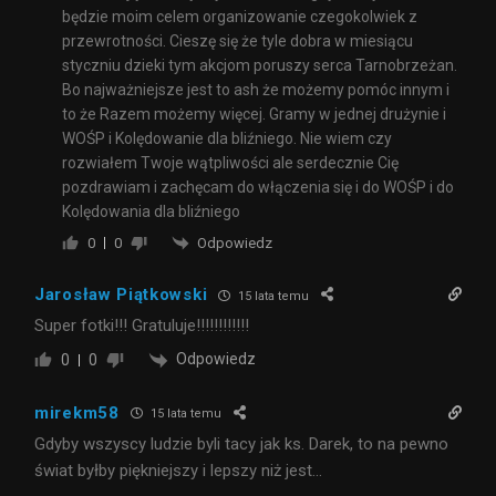
będzie moim celem organizowanie czegokolwiek z
przewrotności. Cieszę się że tyle dobra w miesiącu
styczniu dzieki tym akcjom poruszy serca Tarnobrzeżan.
Bo najważniejsze jest to ash że możemy pomóc innym i
to że Razem możemy więcej. Gramy w jednej drużynie i
WOŚP i Kolędowanie dla bliźniego. Nie wiem czy
rozwiałem Twoje wątpliwości ale serdecznie Cię
pozdrawiam i zachęcam do włączenia się i do WOŚP i do
Kolędowania dla bliźniego
Odpowiedz
0
0
Jarosław Piątkowski
15 lata temu
Super fotki!!! Gratuluje!!!!!!!!!!!!
Odpowiedz
0
0
mirekm58
15 lata temu
Gdyby wszyscy ludzie byli tacy jak ks. Darek, to na pewno
świat byłby piękniejszy i lepszy niż jest…