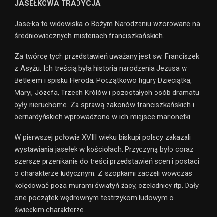
JASEŁKOWA TRADYCJA
Jasełka to widowiska o Bożym Narodzeniu wzorowane na
średniowiecznych misteriach franciszkańskich.
Za twórcę tych przedstawień uważany jest św. Franciszek
z Asyżu. Ich treścią była historia narodzenia Jezusa w
Betlejem i spisku Heroda. Początkowo figury Dzieciątka,
Maryi, Józefa, Trzech Królów i pozostałych osób dramatu
były nieruchome. Za sprawą zakonów franciszkańskich i
bernardyńskich wprowadzono w ich miejsce marionetki.
W pierwszej połowie XVIII wieku biskupi polscy zakazali
wystawiania jasełek w kościołach. Przyczyną było coraz
szersze przenikanie do treści przedstawień scen i postaci
o charakterze ludycznym. Z szopkami zaczęli wówczas
kolędować poza murami świątyń żacy, czeladnicy itp. Dały
one początek wędrownym teatrzykom ludowym o
świeckim charakterze.