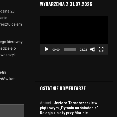
WYDARZENIA Z 31.07.2026
dziną 23,
danie
O
aresztu celem
d
t
w
a
iego kierowcy
r
edzielę o
00:00
23:22
z
 wszczęli
a
c
z
etni
v
zdów kat.
i
d
OSTATNIE KOMENTARZE
e
o
Antoni
-
Jezioro Tarnobrzeskie w
piątkowym „Pytaniu na śniadanie”.
Relacja z plaży przy Marinie