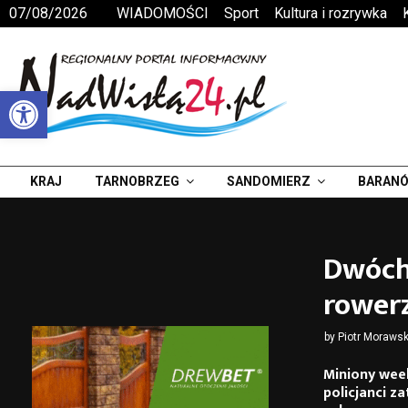
07/08/2026
WIADOMOŚCI
Sport
Kultura i rozrywka
Otwórz pasek narzędzi
KRAJ
TARNOBRZEG
SANDOMIERZ
BARANÓ
Dwóch
rower
by
Piotr Morawsk
Miniony wee
policjanci z