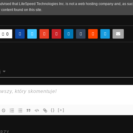
0
j
{}
[+]
RZY