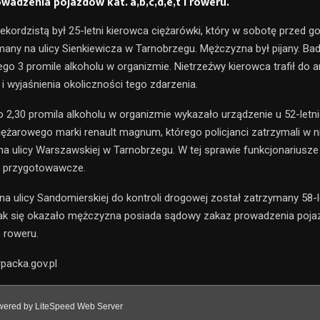
adzenia pojazdów kat. a,b,c,d,e,t i roweru.
ekordzistą był 25-letni kierowca ciężarówki, który w sobotę przed go
many na ulicy Sienkiewicza w Tarnobrzegu. Mężczyzna był pijany. Ba
ego 3 promile alkoholu w organizmie. Nietrzeźwy kierowca trafił do 
i wyjaśnienia okoliczności tego zdarzenia.
o 2,30 promila alkoholu w organizmie wykazało urządzenie u 52-letn
żarowego marki renault magnum, którego policjanci zatrzymali w ni
 na ulicy Warszawskiej w Tarnobrzegu. W tej sprawie funkcjonariusze
 przygotowawcze.
a ulicy Sandomierskiej do kontroli drogowej został zatrzymany 58-l
ak się okazało mężczyzna posiada sądowy zakaz prowadzenia poja
z roweru.
rpacka.gov.pl