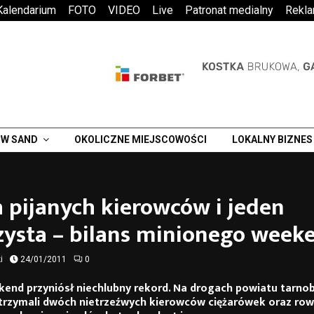
Kalendarium
FOTO
VIDEO
Live
Patronat medialny
Rekl
W SAND
OKOLICZNE MIEJSCOWOŚCI
LOKALNY BIZNES
 pijanych kierowców i jeden
zysta – bilans minionego week
i
24/01/2011
0
kend przyniósł niechlubny rekord. Na drogach powiatu tarno
atrzymali dwóch nietrzeźwych kierowców ciężarówek oraz row