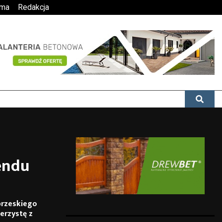
ama
Redakcja
endu
brzeskiego
erzystę z