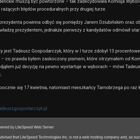
denckie muszą być powtórzone – tak zadecydowała Komisja Wyborc
ę rażących błędów proceduralnych przy drugiej turze.
 prezydenta powinna odbyć się pomiędzy Janem Dziubińskim oraz o
władzę prezydentem, jednakże pierwszy z kandydatów odmówił star
sty jest Tadeusz Gospodarczyk, który w I turze zdobył 13 procentow
 – co prawda byłem zaskoczony pismem, które otrzymałem od Komis
djąłem już decyzję na pewno wystartuje w wyborach – mówi Tadeu
.
ocznie się 17 kwietnia, natomiast mieszkańcy Tarnobrzega po raz k
adeuszgospodarczyk.pl