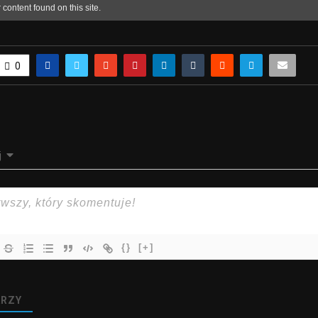
0
j
{}
[+]
RZY