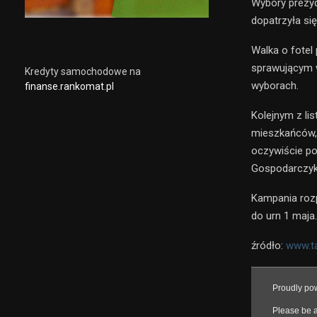
Wybory prezy
dopatrzyła si
Walka o fotel
sprawującym 
Kredyty samochodowe na
wyborach.
finanse.rankomat.pl
Kolejnym z li
mieszkańców,
oczywiście po
Gospodarczyk
Kampania rozp
do urn 1 maja.
źródło:
www.t