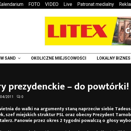
Kalendarium
FOTO
VIDEO
Live
Patronat medialny
Rekl
W SAND
OKOLICZNE MIEJSCOWOŚCI
LOKALNY BIZNES
y prezydenckie – do powtórki!
/04/2011
0
ietnia do walki na argumenty staną naprzeciw siebie Tadeus
k, szef miejskich struktur PSL oraz obecny Prezydent Tarno
alerz. Panowie przez okres 2 tygodni powalczą o głosy wyb