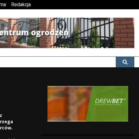
ama
Redakcja
z
brzega
orców.