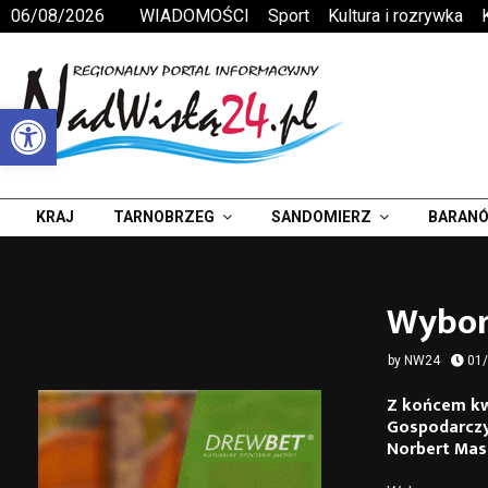
06/08/2026
WIADOMOŚCI
Sport
Kultura i rozrywka
Otwórz pasek narzędzi
KRAJ
TARNOBRZEG
SANDOMIERZ
BARANÓ
Wybor
by
NW24
01
Z końcem kw
Gospodarczy
Norbert Mast