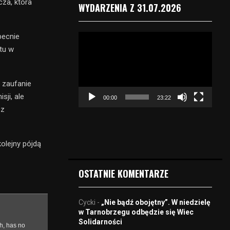
za, która
WYDARZENIA Z 31.07.2026
becnie
O
d
tu w
t
w
a
e zaufanie
r
ji, ale
00:00
23:22
z
sz
a
c
z
olejny pójdą
v
i
d
OSTATNIE KOMENTARZE
e
o
Cycki
-
„Nie bądź obojętny”. W niedzielę
w Tarnobrzegu odbędzie się Wiec
Solidarności