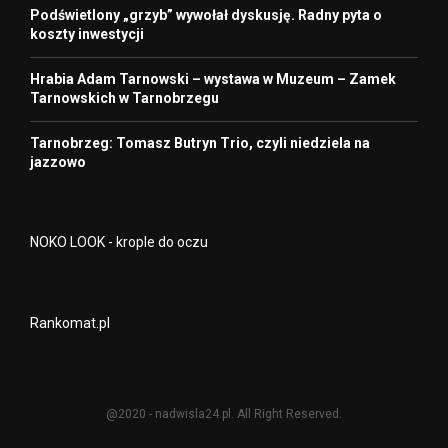
Podświetlony „grzyb” wywołał dyskusję. Radny pyta o
koszty inwestycji
Hrabia Adam Tarnowski – wystawa w Muzeum – Zamek
Tarnowskich w Tarnobrzegu
Tarnobrzeg: Tomasz Butryn Trio, czyli niedziela na
jazzowo
NOKO LOOK - krople do oczu
Rankomat.pl
@2020 - nadwisla24.pl. All Right Reserved.