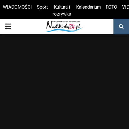
WIADOMOŚCI
Sport
Kultura i
Kalendarium
FOTO
VI
rozrywka
Otwórz pasek narzędzi
PRIMARY
MENU