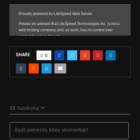
SHARE
0
Subskrybuj