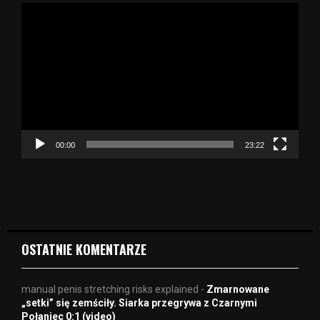
O
d
t
w
a
r
z
a
c
z
00:00
23:22
v
i
d
e
o
OSTATNIE KOMENTARZE
manual penis stretching risks explained
-
Zmarnowane
„setki” się zemściły. Siarka przegrywa z Czarnymi
Połaniec 0:1 (video)