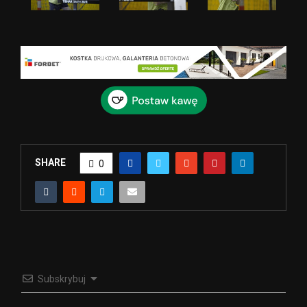
SHARE
0
Subskrybuj