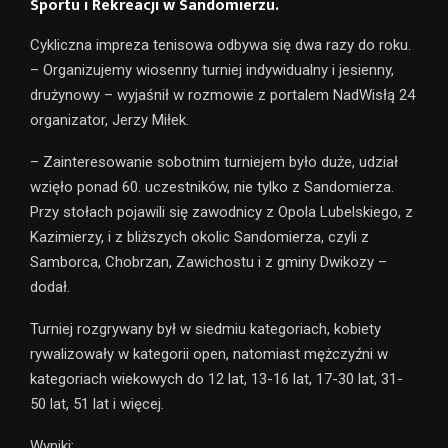
Sportu i Rekreacji w Sandomierzu.
Cykliczna impreza tenisowa odbywa się dwa razy do roku.
– Organizujemy wiosenny turniej indywidualny i jesienny,
drużynowy – wyjaśnił w rozmowie z portalem NadWisłą 24
organizator, Jerzy Miłek.
– Zainteresowanie sobotnim turniejem było duże, udział
wzięło ponad 60. uczestników, nie tylko z Sandomierza.
Przy stołach pojawili się zawodnicy z Opola Lubelskiego, z
Kazimierzy, i z bliższych okolic Sandomierza, czyli z
Samborca, Chobrzan, Zawichostu i z gminy Dwikozy –
dodał.
Turniej rozgrywany był w siedmiu kategoriach, kobiety
rywalizowały w kategorii open, natomiast mężczyźni w
kategoriach wiekowych do 12 lat, 13-16 lat, 17-30 lat, 31-
50 lat, 51 lat i więcej.
Wyniki: