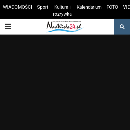
WIADOMOŚCI
Sport
Kultura i
Kalendarium
FOTO
VI
rozrywka
Otwórz pasek narzędzi
PRIMARY
MENU