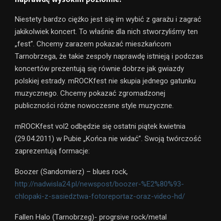
Niestety bardzo ciężko jest się im wybić z garażu i zagrać
jakikolwiek koncert. To właśnie dla nich stworzyliśmy ten
„fest”. Chcemy zarazem pokazać mieszkańcom
Tarnobrzega, że takie zespoły naprawdę istnieją i podczas
koncertów prezentują się równie dobrze jak gwiazdy
polskiej estrady. mROCKfest nie skupia jednego gatunku
muzycznego. Chcemy pokazać zgromadzonej
publiczności różne nowoczesne style muzyczne.
mROCKfest vol2 odbędzie się ostatni piątek kwietnia
(29.04.2011) w Pubie „Końca nie widać”. Swoją twórczość
zaprezentują formacje:
Boozer (Sandomierz) – blues rock,
http://nadwisla24.pl/newspost/boozer-%E2%80%93-
chlopaki-z-sasiedztwa-fotoreportaz-oraz-video-hd/
Fallen Halo (Tarnobrzeg)- progrsive rock/metal