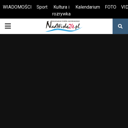
WIADOMOŚCI
Sport
Kultura i
Kalendarium
FOTO
VI
rozrywka
Otwórz pasek narzędzi
PRIMARY
MENU