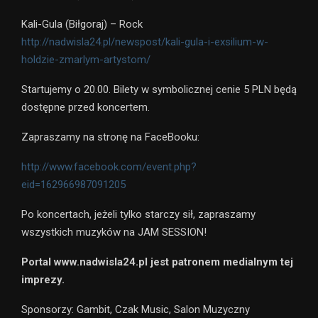
Kali-Gula (Biłgoraj) – Rock
http://nadwisla24.pl/newspost/kali-gula-i-exsilium-w-
holdzie-zmarlym-artystom/
Startujemy o 20.00. Bilety w symbolicznej cenie 5 PLN będą
dostępne przed koncertem.
Zapraszamy na stronę na FaceBooku:
http://www.facebook.com/event.php?
eid=162966987091205
Po koncertach, jeżeli tylko starczy sił, zapraszamy
wszystkich muzyków na JAM SESSION!
Portal www.nadwisla24.pl jest patronem medialnym tej
imprezy.
Sponsorzy: Gambit, Czak Music, Salon Muzyczny