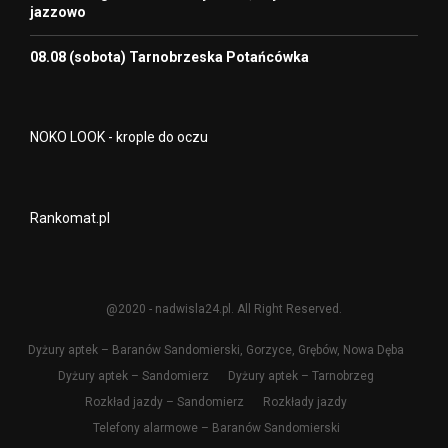
jazzowo
08.08 (sobota) Tarnobrzeska Potańcówka
NOKO LOOK - krople do oczu
Rankomat.pl
@2020 - nadwisla24.pl. All Right Reserved.
Dyżury aptek – Baranów Sandomierski, Gorzyce, Grębów, Nowa Dęba
Dyżury aptek – Sandomierz
Dyżury aptek – Tarnobrzeg
Rozkład jazdy – Sandomierz
Rozkłady jazdy
Telefony alarmowe – Baranów Sandomierski