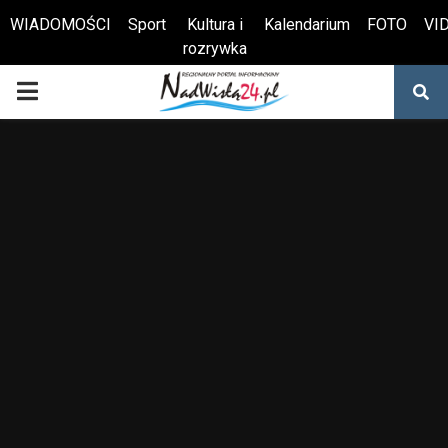
WIADOMOŚCI
Sport
Kultura i
Kalendarium
FOTO
VI
rozrywka
Otwórz pasek narzędzi
PRIMARY
MENU