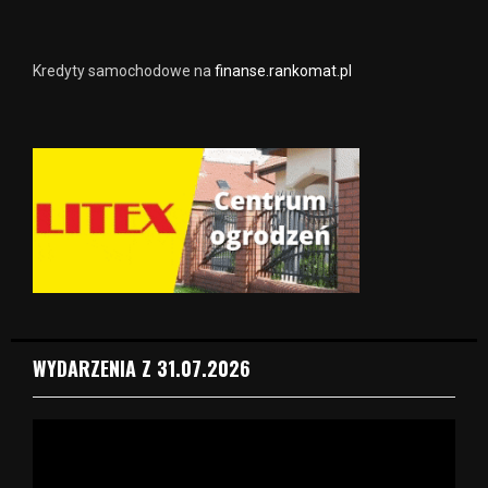
Kredyty samochodowe na
finanse.rankomat.pl
WYDARZENIA Z 31.07.2026
O
d
t