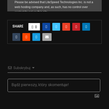
SHARE
0
Subskrybuj