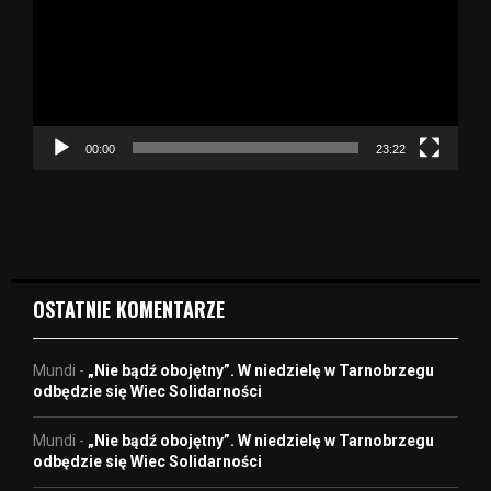
w
a
r
z
a
c
z
00:00
23:22
v
i
d
e
o
OSTATNIE KOMENTARZE
Mundi
-
„Nie bądź obojętny”. W niedzielę w Tarnobrzegu
odbędzie się Wiec Solidarności
Mundi
-
„Nie bądź obojętny”. W niedzielę w Tarnobrzegu
odbędzie się Wiec Solidarności