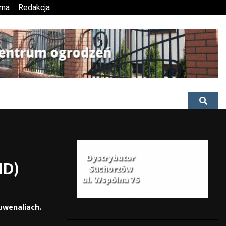
ama
Redakcja
HD)
uwenaliach.