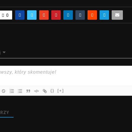
0
j
{}
[+]
RZY