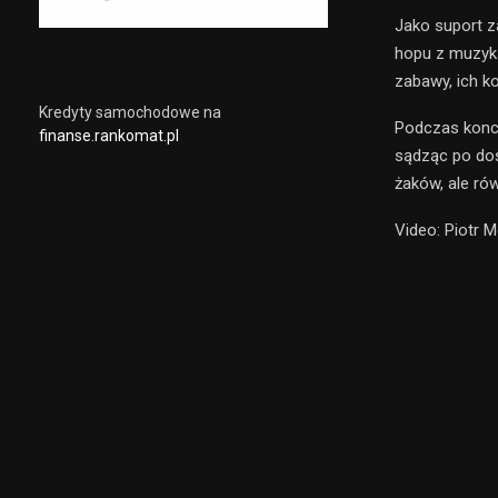
Jako suport z
hopu z muzyką
zabawy, ich ko
Kredyty samochodowe na
Podczas konce
finanse.rankomat.pl
sądząc po doś
żaków, ale ró
Video: Piotr 