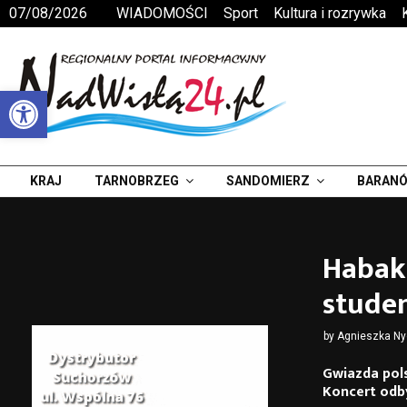
07/08/2026
WIADOMOŚCI
Sport
Kultura i rozrywka
Otwórz pasek narzędzi
KRAJ
TARNOBRZEG
SANDOMIERZ
BARANÓ
Habaku
studen
by
Agnieszka N
Gwiazda pols
Koncert odby