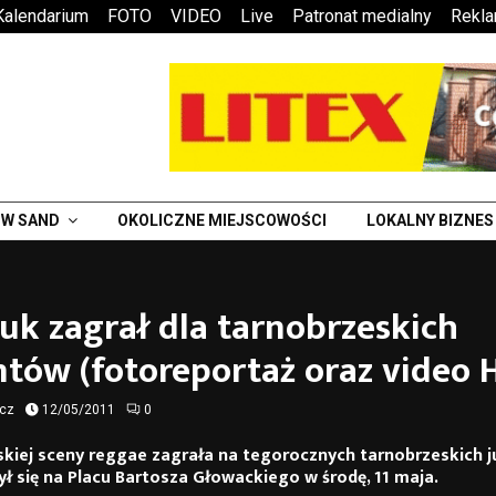
Kalendarium
FOTO
VIDEO
Live
Patronat medialny
Rekl
W SAND
OKOLICZNE MIEJSCOWOŚCI
LOKALNY BIZNES
k zagrał dla tarnobrzeskich
tów (fotoreportaż oraz video 
ycz
12/05/2011
0
kiej sceny reggae zagrała na tegorocznych tarnobrzeskich j
ł się na Placu Bartosza Głowackiego w środę, 11 maja.