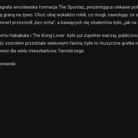
agrała wrocławska formacja The Spontaz, prezentująca ciekawe poł
 graną na żywo. Choć obaj wokaliści robili, co mogli, nawołując ze 
ncert przeszedł „bez echa”, a bawiących się studentów było „jak na 
rtu Habakuka i The Kong Lover było już zupełnie inaczej, publiczno
ć szerokim przedziale wiekowym fanów, była to muzyczna gratka nie
wnież dla wielu mieszkańców Tarnobrzega.
Morawski