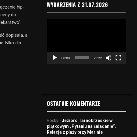
WYDARZENIA Z 31.07.2026
ączenie hip-
sceny do
O
lekarstwo”.
d
t
ść dopisała, a
w
 tylko dla
a
r
00:00
23:22
z
a
c
z
v
i
d
OSTATNIE KOMENTARZE
e
o
Rocky
-
Jezioro Tarnobrzeskie w
piątkowym „Pytaniu na śniadanie”.
Relacja z plaży przy Marinie