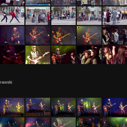
orawski