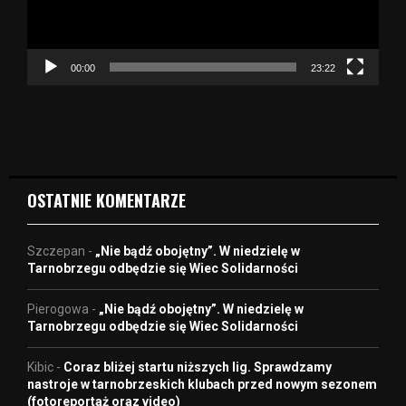
z
a
c
z
00:00
23:22
v
i
d
e
o
OSTATNIE KOMENTARZE
Szczepan
-
„Nie bądź obojętny”. W niedzielę w
Tarnobrzegu odbędzie się Wiec Solidarności
Pierogowa
-
„Nie bądź obojętny”. W niedzielę w
Tarnobrzegu odbędzie się Wiec Solidarności
Kibic
-
Coraz bliżej startu niższych lig. Sprawdzamy
nastroje w tarnobrzeskich klubach przed nowym sezonem
(fotoreportaż oraz video)