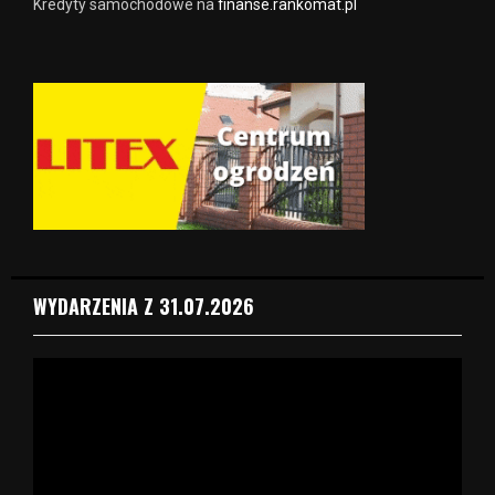
Kredyty samochodowe na
finanse.rankomat.pl
WYDARZENIA Z 31.07.2026
O
d
t
w
a
r