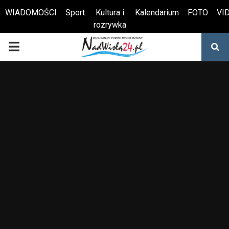
WIADOMOŚCI
Sport
Kultura i
Kalendarium
FOTO
VI
rozrywka
Otwórz pasek narzędzi
PRIMARY
MENU