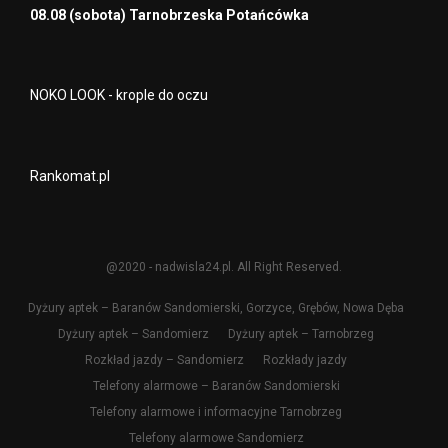
08.08 (sobota) Tarnobrzeska Potańcówka
NOKO LOOK - krople do oczu
Rankomat.pl
@2020 - nadwisla24.pl. All Right Reserved.
Dyżury aptek – Baranów Sandomierski, Gorzyce, Grębów, Nowa Dęba
Dyżury aptek – Sandomierz
Dyżury aptek – Tarnobrzeg
Rozkład jazdy – Sandomierz
Rozkłady jazdy
Telefony alarmowe – Baranów Sandomierski
Telefony alarmowe i informacyjne Tarnobrzeg
Telefony alarmowe Sandomierz