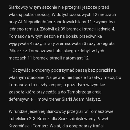
Siarkowcy w tym sezonie nie przegrali jeszcze przed
własną publicznością. W dotychczasowych 12 meczach
przy Al. Niepodległości zanotowali bilans 11 zwycięstw i
jednego remisu. Zdobyli aż 39 bramek i stracili jedynie 4.
Tomasovia w tym sezonie na boisku przeciwnika
wygrywała 4 razy, 5 razy zremisowała i 3 razy przegrała.
Piłkarze z Tomaszowa Lubelskiego zdobyli w tych
meczach 11 bramek, stracili natomiast 12.
– Oczywiście chcemy podtrzymać passę bez porażki na
własnym stadionie. Na pewno nie będzie to łatwy mecz, bo
Tomasovia to niezły zespół, a poza tym wszystkie
zespoły, które przyjeżdżają do Tarnobrzega grają
defensywnie – mówi trener Siarki Adam Mażysz.
W rundzie jesiennej Siarkowcy przegrali w Tomaszowie
Lubelskim 2-3. Bramki dla Siarki zdobyli wtedy Paweł
Krzemiński i Tomasz Walat, dla gospodarzy trafiali