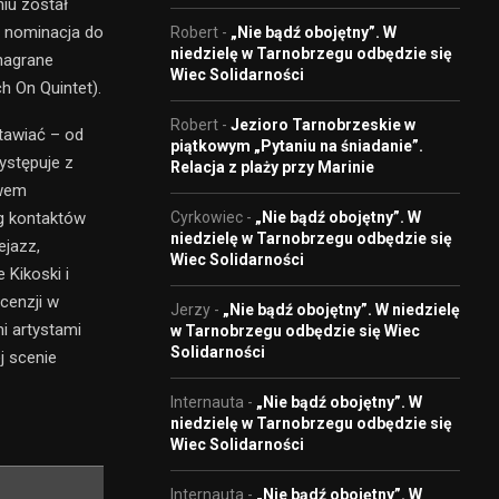
niu został
a nominacja do
Robert
-
„Nie bądź obojętny”. W
niedzielę w Tarnobrzegu odbędzie się
 nagrane
Wiec Solidarności
h On Quintet).
Robert
-
Jezioro Tarnobrzeskie w
tawiać – od
piątkowym „Pytaniu na śniadanie”.
ystępuje z
Relacja z plaży przy Marinie
ewem
g kontaktów
Cyrkowiec
-
„Nie bądź obojętny”. W
niedzielę w Tarnobrzegu odbędzie się
ejazz,
Wiec Solidarności
 Kikoski i
ecenzji w
Jerzy
-
„Nie bądź obojętny”. W niedzielę
i artystami
w Tarnobrzegu odbędzie się Wiec
Solidarności
j scenie
Internauta
-
„Nie bądź obojętny”. W
niedzielę w Tarnobrzegu odbędzie się
Wiec Solidarności
Internauta
-
„Nie bądź obojętny”. W