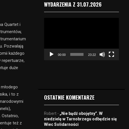
WYDARZENIA Z 31.07.2026
O
a Quartet i
d
strumentów,
t
strumentarium
w
a
u. Pozwalają
r
omii każdego
00:00
23:22
z
 repertuarze,
a
ntuje duże
c
z
v
w młodego
i
d
ika, i to z
OSTATNIE KOMENTARZE
e
zynarodowymi
o
nels),
Robert
-
„Nie bądź obojętny”. W
 Ostatnio,
niedzielę w Tarnobrzegu odbędzie się
entuje też z
Wiec Solidarności