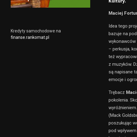
Kultury.
Maciej Fortu
Idea tego pro
Kredyty samochodowe na
bazuje na pod
finanse.rankomat.pl
wykonawców i
– perkusja, k
też wypracow
z muzyków. Dzi
są napisane t
emocje i ogr
Trębacz
Maci
pokolenia. Sko
wyróżnieniem.
(Mack Goldsbu
poszukując wc
pod wpływem m