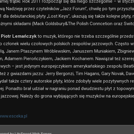
mej trąbki. Rok 2011 rozpoczął się dla niego szczególnie – w stycz
ą Nadzieję przez czytelników „Jazz Forum”, chwilę po tym przyszł
 dla debiutanckiej płyty „Lost Keys”, ukazują się także kolejne płyty,
óżnymi składami (Mack Goldsbury&The Polish Conncetion oraz Switc
a
Piotr Lemańczyk
to muzyk, którego nie trzeba szczególnie przeds
ko członek wielu czołowych polskich zespołów jazzowych. Często w
ałą, Janem Ptaszynem Wróblewskim, Januszem Muniakiem, Zbigni
, Adamem Pierończykiem, Jackiem Kochanem. Nawiązał też szere
ych – jest jedynym europejczykiem amerykańskiego zespołu Beatl
też z gwiazdami jazzu: Jerry Bergonzi, Tim Hagans, Gary Novak, Dave
ydał także cztery autorskie płyty, które zdobyły wiele pozytywnych r
ej. Ponadto brał udział w nagraniu ponad dwudziestu płyt z topowym
y jazzowej. Należy do grona wybijających się muzyków na europejskie
www.esceka.pl