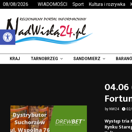
08/08/2026
WIADOMOŚCI
Sport
Kultura i rozrywka
Otwórz pasek narzędzi
KRAJ
TARNOBRZEG
SANDOMIERZ
BARANÓ
04.06 
Fortun
by
NW24
02
Występ tria 
Rynku Stare