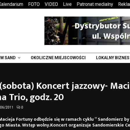
Kalendarium
FOTO
VIDEO
Live
Patronat medialny
Rekl
W SAND
OKOLICZNE MIEJSCOWOŚCI
LOKALNY BIZNES
(sobota) Koncert jazzowy- Maci
a Trio, godz. 20
/06/2011
0
Macieja Fortuny odbędzie się w ramach cyklu ” Sandomierz by 
go Miasta. Wstęp wolny.Koncert organizuje Sandomierskie C