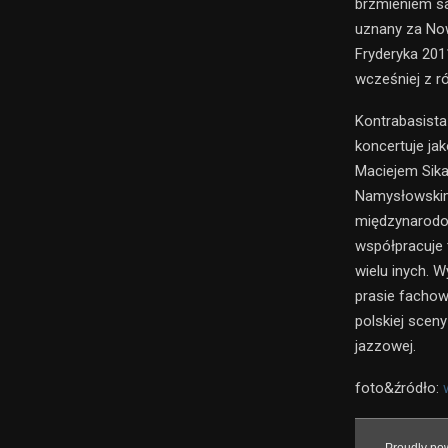
brzmieniem sa
uznany za Now
Fryderyka 2011
wcześniej z r
Kontrabasist
koncertuje ja
Maciejem Sik
Namysłowskim
międzynarodow
współpracuje 
wielu inych. W
prasie fachow
polskiej scen
jazzowej.
foto&źródło: