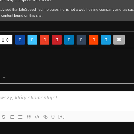
0
j
{}
[+]