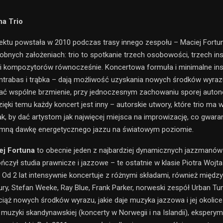
na Trio
jektu powstała w 2010 podczas trasy innego zespołu – Maciej Fortun
obnych założeniach: trio to spotkanie trzech osobowości, trzech in
 kompozytorów równocześnie. Koncertowa formuła i minimalne in
ontrabas i trąbka – dają możliwość uzyskania nowych środków wyraz
ać wspólne brzmienie, przy jednoczesnym zachowaniu sporej auton
ęki temu każdy koncert jest inny – autorskie utwory, które trio ma w
ak, by dać artystom jak najwięcej miejsca na improwizację, co gwara
omną dawkę energetycznego jazzu na światowym poziomie.
ej Fortuna
to obecnie jeden z najbardziej dynamicznych jazzmanó
ńczył studia prawnicze i jazzowe – te ostatnie w klasie Piotra Wojtas
 Od 2 lat intensywnie koncertuje z różnymi składami, również międ
ry, Stefan Weeke, Ray Blue, Frank Parker, norweski zespół Urban Tun
iąż nowych środków wyrazu, jakie daje muzyka jazzowa i jej okolice.
uzyki skandynawskiej (koncerty w Norwegii i na Islandii), eksperym