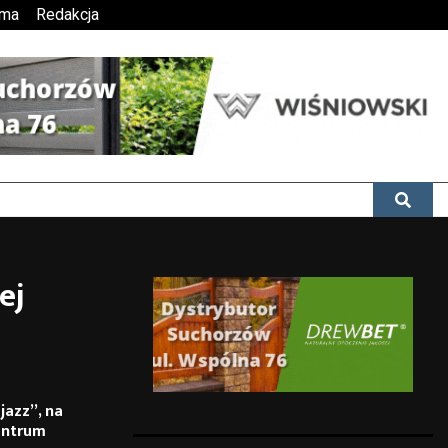
ama
Redakcja
ej
jazz”, na
entrum