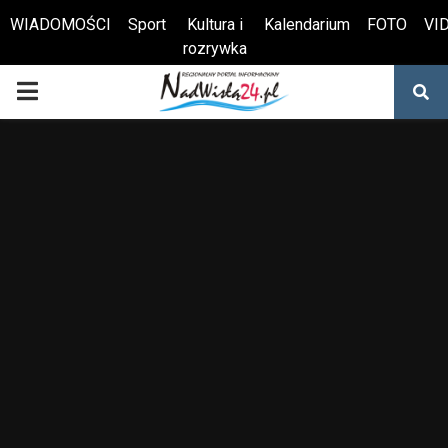
WIADOMOŚCI
Sport
Kultura i
Kalendarium
FOTO
VI
rozrywka
Otwórz pasek narzędzi
PRIMARY
MENU