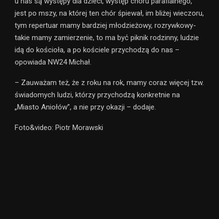
u nas są występy dla dzieci, występ chóru parafialnego,
jest po mszy, na której ten chór śpiewał, im bliżej wieczoru,
tym repertuar mamy bardziej młodzieżowy, rozrywkowy-
takie mamy zamierzenie, to ma być piknik rodzinny, ludzie
idą do kościoła, a po kościele przychodzą do nas –
opowiada NW24 Michał.
– Zauważam też, że z roku na rok, mamy coraz więcej tzw.
świadomych ludzi, którzy przychodzą konkretnie na
„Miasto Aniołów”, a nie przy okazji – dodaje.
Foto&video: Piotr Morawski