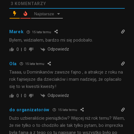
3
KOMENTARZY
Najstarsze
Marek
15 lata temu
Byłem, widziałem, bardzo mi się podobało.
Odpowiedz
0
0
Ola
15 lata temu
Taaaa, u Dominikanów zawsze fajno , a atrakcje z roku na
rok fajniejsze dla dzieciaków i mam nadzieję, że opłacało
się to w kwestii kwesty.!
Odpowiedz
0
0
do organizatorów
15 lata temu
Dużo uzbieraliście pieniążków? Więcej niż rok temu? Wiem,
że nie tylko o to chodziło ale tak tylko pytam, bo imprezka
była fajna a z tego co tu napisane to wszystko było po