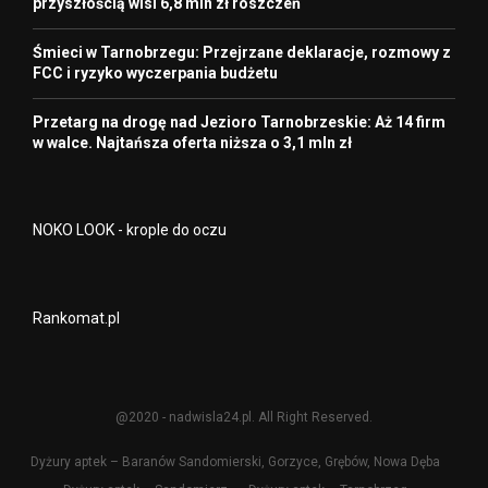
przyszłością wisi 6,8 mln zł roszczeń
Śmieci w Tarnobrzegu: Przejrzane deklaracje, rozmowy z
FCC i ryzyko wyczerpania budżetu
Przetarg na drogę nad Jezioro Tarnobrzeskie: Aż 14 firm
w walce. Najtańsza oferta niższa o 3,1 mln zł
NOKO LOOK - krople do oczu
Rankomat.pl
@2020 - nadwisla24.pl. All Right Reserved.
Dyżury aptek – Baranów Sandomierski, Gorzyce, Grębów, Nowa Dęba