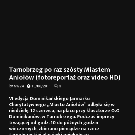
Tarnobrzeg po raz szósty Miastem
Aniołów (fotoreportaż oraz video HD)
by
NW24
13/06/2011
3
VI edycja Dominikańskiego Jarmarku
Charytatywnego „Miasto Aniołów” odbyła się w
niedzielę, 12 czerwca, na placu przy klasztorze O.O
Dominikanów, w Tarnobrzegu. Podczas imprezy
trwającej od godz. 10 do późnych godzin
wieczornych, zbierano pieniądze na rzecz
tarnobrzeskiej placówki opiekuńczo –