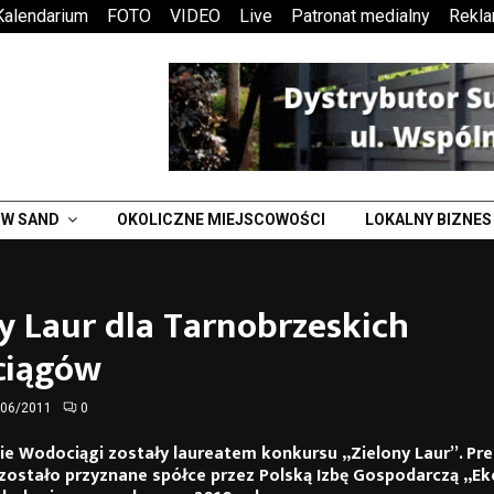
Kalendarium
FOTO
VIDEO
Live
Patronat medialny
Rekl
W SAND
OKOLICZNE MIEJSCOWOŚCI
LOKALNY BIZNES
y Laur dla Tarnobrzeskich
iągów
/06/2011
0
ie Wodociągi zostały laureatem konkursu „Zielony Laur”. Pr
zostało przyznane spółce przez Polską Izbę Gospodarczą „Ek