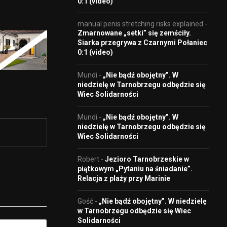
0:1 (video)
manual penis stretching risks explained
-
Zmarnowane „setki” się zemściły.
Siarka przegrywa z Czarnymi Połaniec
0:1 (video)
Mundi
-
„Nie bądź obojętny”. W
niedzielę w Tarnobrzegu odbędzie się
Wiec Solidarności
Mundi
-
„Nie bądź obojętny”. W
niedzielę w Tarnobrzegu odbędzie się
Wiec Solidarności
Robert
-
Jezioro Tarnobrzeskie w
piątkowym „Pytaniu na śniadanie”.
Relacja z plaży przy Marinie
Gość
-
„Nie bądź obojętny”. W niedzielę
w Tarnobrzegu odbędzie się Wiec
Solidarności