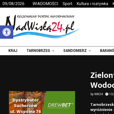
09/08/2026
WIADOMOŚCI
Sport
Kultura i rozrywka
Otwórz pasek narzędzi
KRAJ
TARNOBRZEG
SANDOMIERZ
BARANÓ
Zielon
Wodoc
by
NW24
13
Tarnobrzesk
wyróżnienie 