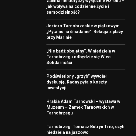
Zaćma nie dotyczy wyłącznie wzroku –
jak wpływa na codzienne życie i
samodzielność?
Jezioro Tarnobrzeskie w piątkowym
„Pytaniu na śniadanie”. Relacja z plaży
przy Marinie
„Nie bądź obojętny”. W niedzielę w
Tarnobrzegu odbędzie się Wiec
Solidarności
Podświetlony „grzyb” wywołał
dyskusję. Radny pyta o koszty
inwestycji
Hrabia Adam Tarnowski – wystawa w
Muzeum – Zamek Tarnowskich w
Tarnobrzegu
Tarnobrzeg: Tomasz Butryn Trio, czyli
niedziela na jazzowo