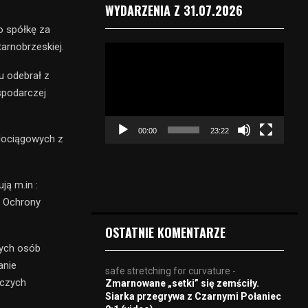
WYDARZENIA Z 31.07.2026
o spółkę za
arnobrzeskiej.
O
d
u odebrał z
t
spodarczej
w
a
r
00:00
23:22
z
odociągowych z
a
c
z
ą m.in :
v
t Ochrony
i
d
OSTATNIE KOMENTARZE
e
zych osób
o
anie
safe stretching for curvature
-
rczych
Zmarnowane „setki” się zemściły.
Siarka przegrywa z Czarnymi Połaniec