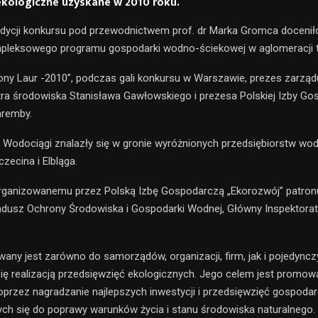
ekologiczne uzyskane w 2010 roku.
edycji konkursu pod przewodnictwem prof. dr Marka Gromca docenił
mpleksowego programu gospodarki wodno-ściekowej w aglomeracji t
ony Laur -2010”, podczas gali konkursu w Warszawie, prezes zarząd
tra środowiska Stanisława Gawłowskiego i prezesa Polskiej Izby Go
aremby.
 Wodociągi znalazły się w gronie wyróżnionych przedsiębiorstw w
zecina i Elbląga.
ganizowanemu przez Polską Izbę Gospodarczą „Ekorozwój” patronuj
dusz Ochrony Środowiska i Gospodarki Wodnej, Główny Inspektora
wany jest zarówno do samorządów, organizacji, firm, jak i pojedync
ię realizacją przedsięwzięć ekologicznych. Jego celem jest promow
przez nagradzanie najlepszych inwestycji i przedsięwzięć gospoda
ych się do poprawy warunków życia i stanu środowiska naturalnego.