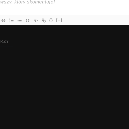
{}
[+]
RZY