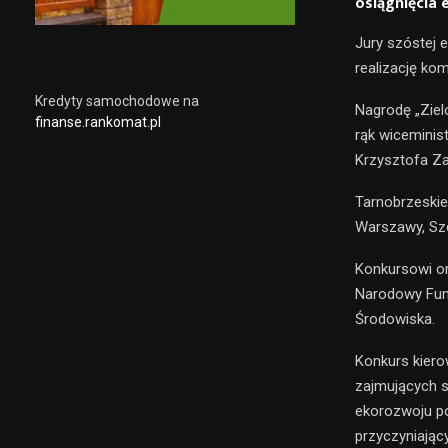
osiągnięcia 
Jury szóstej 
realizację ko
Kredyty samochodowe na
Nagrodę „Ziel
finanse.rankomat.pl
rąk wiceminis
Krzysztofa Z
Tarnobrzeskie
Warszawy, Szc
Konkursowi or
Narodowy Fun
Środowiska.
Konkurs kiero
zajmujących s
ekorozwoju po
przyczyniając