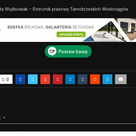
tta Wojtkowiak – Rzecznik prasowy Tarnobrzeskich Wodociągów
0
j