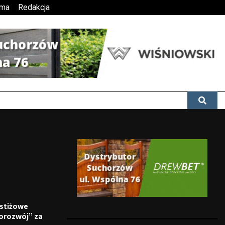
ama
Redakcja
estiżowe
orozwój” za