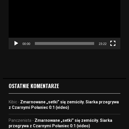
t
w
a
r
z
a
c
z
00:00
23:22
v
i
d
e
o
OSTATNIE KOMENTARZE
Kibic
-
Zmarnowane „setki” się zemściły. Siarka przegrywa
z Czarnymi Połaniec 0:1 (video)
Panczenista
-
Zmarnowane „setki” się zemściły. Siarka
przegrywa z Czarnymi Połaniec 0:1 (video)