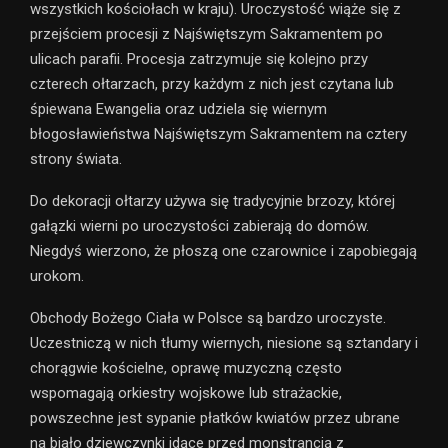
wszystkich kościołach w kraju). Uroczystość wiąże się z
przejściem procesji z Najświętszym Sakramentem po
ulicach parafii. Procesja zatrzymuje się kolejno przy
czterech ołtarzach, przy każdym z nich jest czytana lub
śpiewana Ewangelia oraz udziela się wiernym
błogosławieństwa Najświętszym Sakramentem na cztery
strony świata.
Do dekoracji ołtarzy używa się tradycyjnie brzozy, której
gałązki wierni po uroczystości zabierają do domów.
Niegdyś wierzono, że płoszą one czarownice i zapobiegają
urokom.
Obchody Bożego Ciała w Polsce są bardzo uroczyste.
Uczestniczą w nich tłumy wiernych, niesione są sztandary i
chorągwie kościelne, oprawę muzyczną często
wspomagają orkiestry wojskowe lub strażackie,
powszechne jest sypanie płatków kwiatów przez ubrane
na biało dziewczynki idące przed monstrancją z