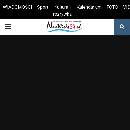
WIADOMOŚCI
Sport
Kultura i
Kalendarium
FOTO
VI
rozrywka
Otwórz pasek narzędzi
PRIMARY
MENU