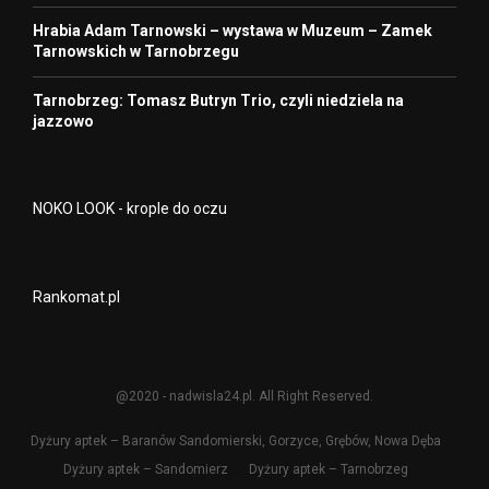
Hrabia Adam Tarnowski – wystawa w Muzeum – Zamek
Tarnowskich w Tarnobrzegu
Tarnobrzeg: Tomasz Butryn Trio, czyli niedziela na
jazzowo
NOKO LOOK - krople do oczu
Rankomat.pl
@2020 - nadwisla24.pl. All Right Reserved.
Dyżury aptek – Baranów Sandomierski, Gorzyce, Grębów, Nowa Dęba
Dyżury aptek – Sandomierz
Dyżury aptek – Tarnobrzeg