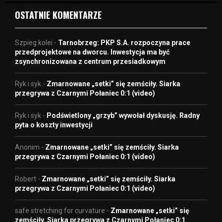
OSTATNIE KOMENTARZE
Szpieg kolei
-
Tarnobrzeg: PKP S.A. rozpoczyna prace
przedprojektowe na dworcu. Inwestycja ma być
zsynchronizowana z centrum przesiadkowym
Ryk i syk
-
Zmarnowane „setki” się zemściły. Siarka
przegrywa z Czarnymi Połaniec 0:1 (video)
Ryk i syk
-
Podświetlony „grzyb” wywołał dyskusję. Radny
pyta o koszty inwestycji
Anonim
-
Zmarnowane „setki” się zemściły. Siarka
przegrywa z Czarnymi Połaniec 0:1 (video)
Robert
-
Zmarnowane „setki” się zemściły. Siarka
przegrywa z Czarnymi Połaniec 0:1 (video)
safe stretching for curvature
-
Zmarnowane „setki” się
zemściły. Siarka przegrywa z Czarnymi Połaniec 0:1