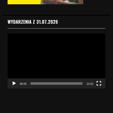
WYDARZENIA Z 31.07.2026
O
d
t
w
a
r
z
a
c
z
00:00
23:22
v
i
d
e
o