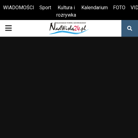
WIADOMOŚCI
Sport
Kultura i
Kalendarium
FOTO
VI
rozrywka
Otwórz pasek narzędzi
PRIMARY
MENU