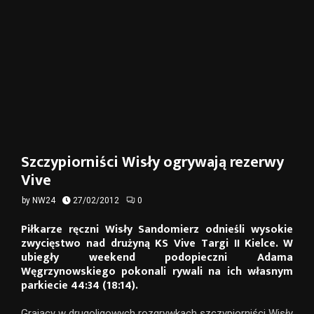
Szczypiorniści Wisły ogrywają rezerwy
Vive
by
NW24
27/02/2012
0
Piłkarze ręczni Wisły Sandomierz odnieśli wysokie
zwycięstwo nad drużyną KS Vive Targi II Kielce. W
ubiegły weekend podopieczni Adama
Węgrzynowskiego pokonali rywali na ich własnym
parkiecie 44:34 (18:14).
Grający w drugoligowych rozgrywkach szczypiorniści Wisły