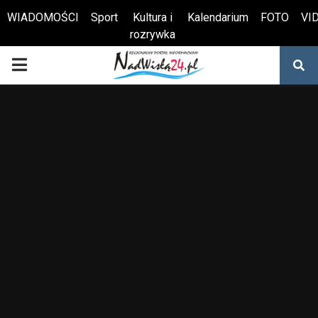
WIADOMOŚCI
Sport
Kultura i
Kalendarium
FOTO
VI
rozrywka
Otwórz pasek narzędzi
PRIMARY
MENU