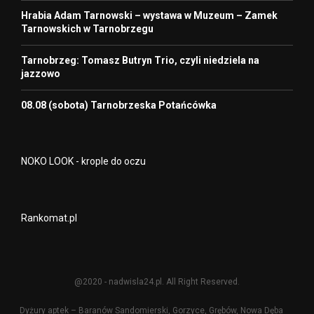
Hrabia Adam Tarnowski – wystawa w Muzeum – Zamek
Tarnowskich w Tarnobrzegu
Tarnobrzeg: Tomasz Butryn Trio, czyli niedziela na
jazzowo
08.08 (sobota) Tarnobrzeska Potańcówka
NOKO LOOK - krople do oczu
Rankomat.pl
@2020 - nadwisla24.pl. All Right Reserved.
Dyżury aptek – Baranów Sandomierski, Gorzyce, Grębów, Nowa Dęba