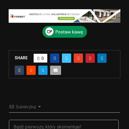
SHARE
0
Subskrybuj