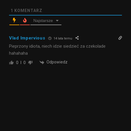
1
KOMENTARZ
Najstarsze
Vlad Impervious
14 lata temu
Pieprzony idiota, niech idzie siedzieć za czekolade
hahahaha
Odpowiedz
0
0