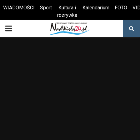
WIADOMOŚCI
Sport
Kultura i
Kalendarium
FOTO
VI
rozrywka
Otwórz pasek narzędzi
PRIMARY
MENU