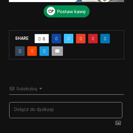
SHARE
0
Subskrybuj