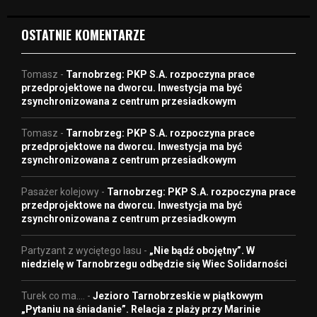
o
OSTATNIE KOMENTARZE
Tomasz
-
Tarnobrzeg: PKP S.A. rozpoczyna prace
przedprojektowe na dworcu. Inwestycja ma być
zsynchronizowana z centrum przesiadkowym
Tomasz
-
Tarnobrzeg: PKP S.A. rozpoczyna prace
przedprojektowe na dworcu. Inwestycja ma być
zsynchronizowana z centrum przesiadkowym
Pasażer kolejowy
-
Tarnobrzeg: PKP S.A. rozpoczyna prace
przedprojektowe na dworcu. Inwestycja ma być
zsynchronizowana z centrum przesiadkowym
Partyzant z wyciętego lasu
-
„Nie bądź obojętny”. W
niedzielę w Tarnobrzegu odbędzie się Wiec Solidarności
Turek co ma....
-
Jezioro Tarnobrzeskie w piątkowym
„Pytaniu na śniadanie”. Relacja z plaży przy Marinie