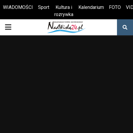
WIADOMOŚCI
Sport
Kultura i
Kalendarium
FOTO
VI
rozrywka
Otwórz pasek narzędzi
PRIMARY
MENU