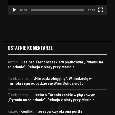
c
z
00:00
23:22
v
i
d
e
o
OSTATNIE KOMENTARZE
Antoni
-
Jezioro Tarnobrzeskie w piątkowym „Pytaniu na
śniadanie”. Relacja z plaży przy Marinie
Turek co ma....
-
„Nie bądź obojętny”. W niedzielę w
Tarnobrzegu odbędzie się Wiec Solidarności
Turek co ma....
-
Jezioro Tarnobrzeskie w piątkowym
„Pytaniu na śniadanie”. Relacja z plaży przy Marinie
Kazek
-
Konflikt interesów czy obrona portfeli