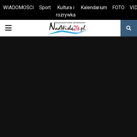
WIADOMOŚCI
Sport
Kultura i
Kalendarium
FOTO
VI
rozrywka
Otwórz pasek narzędzi
PRIMARY
MENU