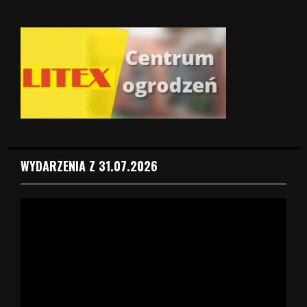
WYDARZENIA Z 31.07.2026
O
d
t
w
a
r
z
a