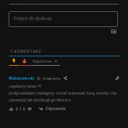
1
KOMENTARZ
Najstarsze
Malanowski
14 lata temu
zajebisty news !!!
podpowiadam następny: chciał uratować kurę nioskę i nie
zauważył jak dziobnął go kleszcz
Odpowiedz
0
0