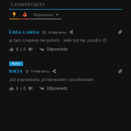
2
KOMENTARZY
Najstarsze
Eddie Liekkio
14 lata temu
ja tam czepliwy nie jestem… lekki też nie, pozdro 😉
Odpowiedz
0
0
Autor
NW24
14 lata temu
Już poprawione, przepraszam i pozdrawiam
Odpowiedz
0
0