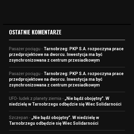
i
d
e
o
OSTATNIE KOMENTARZE
Pasażer pociągu
-
Tarnobrzeg: PKP S.A. rozpoczyna prace
przedprojektowe na dworcu. Inwestycja ma być
zsynchronizowana z centrum przesiadkowym
Pasażer pociągu
-
Tarnobrzeg: PKP S.A. rozpoczyna prace
przedprojektowe na dworcu. Inwestycja ma być
zsynchronizowana z centrum przesiadkowym
UFO- ludek z planety ziemia
-
„Nie bądź obojętny”. W
niedzielę w Tarnobrzegu odbędzie się Wiec Solidarności
Szczepan
-
„Nie bądź obojętny”. W niedzielę w
Tarnobrzegu odbędzie się Wiec Solidarności