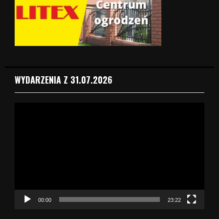
WYDARZENIA Z 31.07.2026
O
d
t
w
a
r
z
a
c
z
00:00
23:22
v