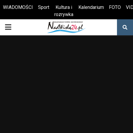
WIADOMOŚCI
Sport
Kultura i
Kalendarium
FOTO
VI
rozrywka
Otwórz pasek narzędzi
PRIMARY
MENU