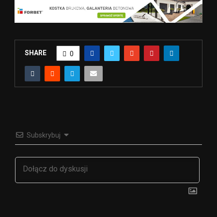
SHARE
0
Subskrybuj