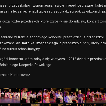
sze przedszkolaki wspomagają swoje niepełnosprawne koleża
usze na leczenie, rehabilitację i sprzęt dla dzieci pokrzywdzonych pr
 dużą liczbę przedszkoli, które zgłosiły się do udziału, koncert zos
i.
zebrane w trakcie sobotniego koncertu przez dzieci z przedszkoli 5,
rzekazane dla
Karolka Rzepeckiego
z przedszkola nr 9, który dzi
na turnus rehabilitacyjny.
ęści koncertu, która odbyła się w styczniu 2012 dzieci z przedszkoli
ścioletniego Kacperka Rawskiego.
Tomasz Kantorowicz