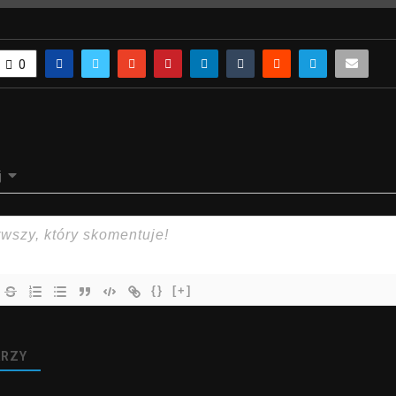
0
j
{}
[+]
RZY