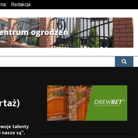
ama
Redakcja
rtaż)
swoje talenty
i nasze są”
.