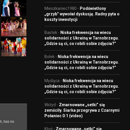
Mieszkaniec1980
-
Podświetlony
„grzyb” wywołał dyskusję. Radny pyta o
koszty inwestycji
Bastek
-
Niska frekwencja na wiecu
solidarności z Ukrainą w Tarnobrzegu.
„Gdzie są ci, co robili sobie zdjęcia?”
Bolek
-
Niska frekwencja na wiecu
solidarności z Ukrainą w Tarnobrzegu.
„Gdzie są ci, co robili sobie zdjęcia?”
Myśląca
-
Niska frekwencja na wiecu
solidarności z Ukrainą w Tarnobrzegu.
„Gdzie są ci, co robili sobie zdjęcia?”
Wstyd
-
Zmarnowane „setki” się
zemściły. Siarka przegrywa z Czarnymi
Połaniec 0:1 (video)
Ktoś
-
Zmarnowane „setki” się