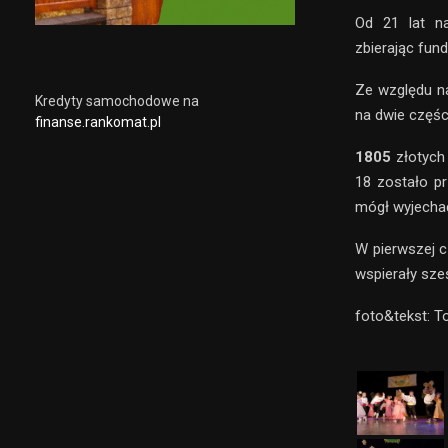
Od 21 lat na
zbierając fund
Ze względu na
Kredyty samochodowe na
na dwie częśc
finanse.rankomat.pl
1805
złotych 
18 zostało p
mógł wyjechać 
W pierwszej cz
wspierały sze
foto&tekst: 