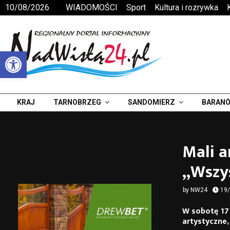
10/08/2026
WIADOMOŚCI
Sport
Kultura i rozrywka
Otwórz pasek narzędzi
KRAJ
TARNOBRZEG
SANDOMIERZ
BARANÓ
Mali a
„Wszys
by
NW24
19
W sobotę 17 
artystyczne,