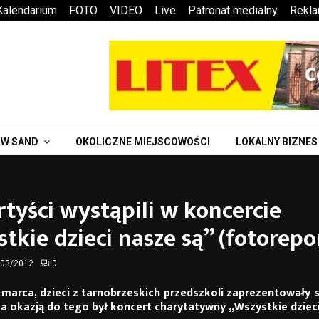
Kalendarium
FOTO
VIDEO
Live
Patronat medialny
Rekl
W SAND
OKOLICZNE MIEJSCOWOŚCI
LOKALNY BIZNES
rtyści wystąpili w koncercie
tkie dzieci nasze są” (fotorepo
/03/2012
0
marca, dzieci z tarnobrzeskich przedszkoli zaprezentowały 
 a okazją do tego był koncert charytatywny
„Wszystkie dziec