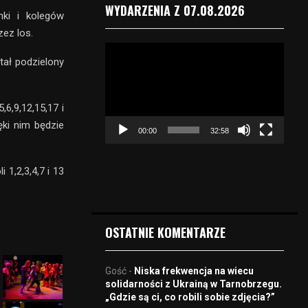
WYDARZENIA Z 07.08.2026
nki i kolegów
zez los.
O
tał podzielony
d
t
w
a
6,9,12,15,17 i
r
ęki nim będzie
00:00
32:58
z
a
c
 1,2,3,4,7 i 13
z
v
i
d
OSTATNIE KOMENTARZE
e
o
Gość
-
Niska frekwencja na wiecu
solidarności z Ukrainą w Tarnobrzegu.
„Gdzie są ci, co robili sobie zdjęcia?”