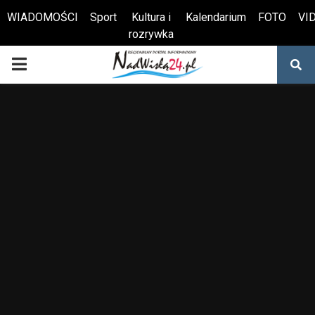
WIADOMOŚCI
Sport
Kultura i
Kalendarium
FOTO
VI
rozrywka
Otwórz pasek narzędzi
PRIMARY
MENU