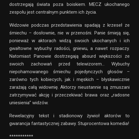
dostrzegają świata poza boiskiem. MECZ ukochanego
zespołu jest centralnym punktem ich życia.
Widzowie podczas przedstawienia spadają z krzeseł ze
śmiechu – dosłownie, nie w przenośni. Panie śmieją się,
ponieważ w aktorach widzą swoich ukochanych i ich
gwałtowne wybuchy radości, gniewu, a nawet rozpaczy.
Natomiast Panowie dostrzegają absurd większości ze
swoich zachowań przed telewizorem… Wybuchy
niepohamowanego śmiechu pojedynczych głosów –
zarówno tych kobiecych, jak i męskich – błyskawicznie
zarażają całą widownię. Aktorzy nieustannie są zmuszani
zatrzymywać akcję i przeczekiwać brawa oraz „radosne
uniesienia” widzów.
Rewelacyjny tekst i stadionowy żywioł aktorów to
gwarancja fantastycznej zabawy. Stuprocentowa komedia!
***********