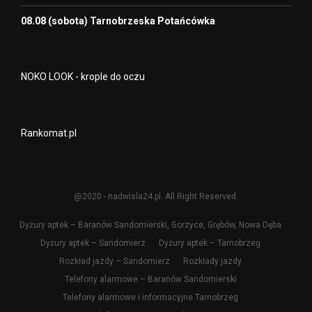
08.08 (sobota) Tarnobrzeska Potańcówka
NOKO LOOK - krople do oczu
Rankomat.pl
@2020 - nadwisla24.pl. All Right Reserved.
Dyżury aptek – Baranów Sandomierski, Gorzyce, Grębów, Nowa Dęba
Dyżury aptek – Sandomierz
Dyżury aptek – Tarnobrzeg
Rozkład jazdy – Sandomierz
Rozkłady jazdy
Telefony alarmowe – Baranów Sandomierski
Telefony alarmowe i informacyjne Tarnobrzeg