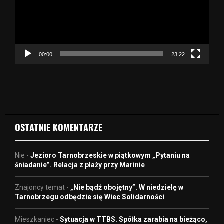
a
r
z
a
c
z
00:00
23:22
v
i
d
e
o
OSTATNIE KOMENTARZE
Nie
-
Jezioro Tarnobrzeskie w piątkowym „Pytaniu na
śniadanie”. Relacja z plaży przy Marinie
Znajoncy temat
-
„Nie bądź obojętny”. W niedzielę w
Tarnobrzegu odbędzie się Wiec Solidarności
Mieszkaniec
-
Sytuacja w TTBS. Spółka zarabia na bieżąco,