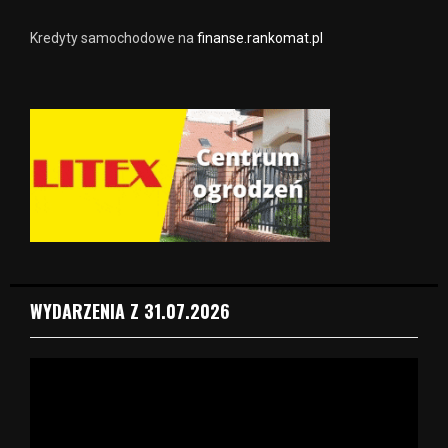
Kredyty samochodowe na
finanse.rankomat.pl
WYDARZENIA Z 31.07.2026
O
d
t
w