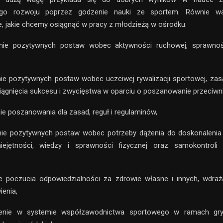
go rozwoju poprzez godzenie nauki ze sportem. Równie w
 jakie chcemy osiągnąć w pracy z młodzieżą w ośrodku:
nie pozytywnych postaw wobec aktywności ruchowej, sprawnośc
ie pozytywnych postaw wobec uczciwej rywalizacji sportowej, zasa
iągnięcia sukcesu i zwycięstwa w oparciu o poszanowanie przeciwni
ie poszanowania dla zasad, reguł i regulaminów,
nie pozytywnych postaw wobec potrzeby dążenia do doskonalenia 
ejętności, wiedzy i sprawności fizycznej oraz samokontrol
e poczucia odpowiedzialności za zdrowie własne i innych, wdra
enia,
zenie w systemie współzawodnictwa sportowego w ramach gry