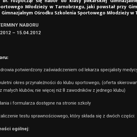
br. rozpoczął się nabór do klasy piłkarskiej Gimnazjal
portowego Młodzieży w Tarnobrzegu, jaki powstał przy Gim
o Gimnazjalnym Ośrodku Szkolenia Sportowego Młodzieży w 
 TERMINY NABORU
.2012 – 15.04.2012
oru:
zdrowia potwierdzony zaświadczeniem od lekarza specjalisty medyc
letni okres przynależności do klubu sportowego, (oferta skierowa
z małych klubów, nie więcej niż 8 zawodników z jednego klubu)
dania i formularza dostępne na stronie szkoły
aliczenie testu sprawnościowego, który składa się z dwóch części:
ności ogólnej: