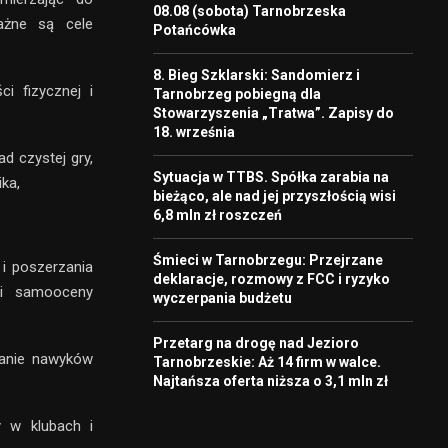
08.08 (sobota) Tarnobrzeska
ażne są cele
Potańcówka
8. Bieg Szklarski: Sandomierz i
i fizycznej i
Tarnobrzeg pobiegną dla
Stowarzyszenia „Tratwa”. Zapisy do
18. września
d czystej gry,
Sytuacja w TTBS. Spółka zarabia na
ka,
bieżąco, ale nad jej przyszłością wisi
6,8 mln zł roszczeń
Śmieci w Tarnobrzegu: Przejrzane
i poszerzania
deklaracje, rozmowy z FCC i ryzyko
i i samooceny
wyczerpania budżetu
Przetarg na drogę nad Jezioro
żanie nawyków
Tarnobrzeskie: Aż 14 firm w walce.
Najtańsza oferta niższa o 3,1 mln zł
 w klubach i