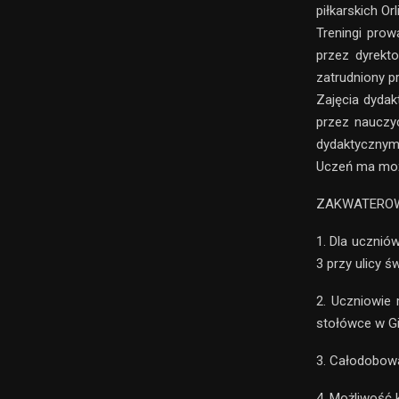
piłkarskich Or
Treningi pro
przez dyrekt
zatrudniony 
Zajęcia dyda
przez nauczyc
dydaktycznym
Uczeń ma możl
ZAKWATEROW
1. Dla ucznió
3 przy ulicy św
2. Uczniowie 
stołówce w G
3. Całodobow
4. Możliwość 