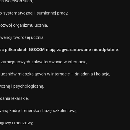
ch wojewódzkich,
o systematycznej i sumiennej pracy,
rozwój organizmu ucznia,
nwencji twórczej ucznia.
as piłkarskich GOSSM mają zagwarantowane nieodpłatnie:
 zamiejscowych zakwaterowanie w internacie,
 uczniów mieszkających w internacie – śniadania i kolacje,
czną i psychologiczną,
dania lekarskie,
waną kadrę trenerska i bazę szkoleniową,
ingowy i meczowy,