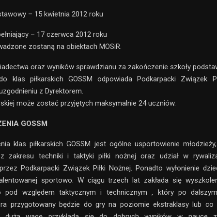
stawowy – 15 kwietnia 2012 roku
pełniający – 17 czerwca 2012 roku
owadzone zostaną na obiektach MOSiR.
wiadectwa oraz wyników sprawdzianu za zakończenie szkoły podst
do klas piłkarskich GOSSM odpowiada Podkarpacki Związek P
uzgodnieniu z Dyrektorem.
arskiej może zostać przyjętych maksymalnie 24 uczniów.
ZENIA GOSSM
nia klas piłkarskich GOSSM jest ogólne usportowienie młodzieży,
z zakresu techniki i taktyki piłki nożnej oraz udział w rywaliz
rzez Podkarpacki Związek Piłki Nożnej. Ponadto wyłonienie dzie
utalentowanej sportowo. W ciągu trzech lat zakłada się wyszkole
o pod względem taktycznym i technicznym , który po dalszy
iora przygotowany będzie do gry na poziomie ekstraklasy lub co na
e dużą wagę przykłada się do dobrych wyników w nauce z