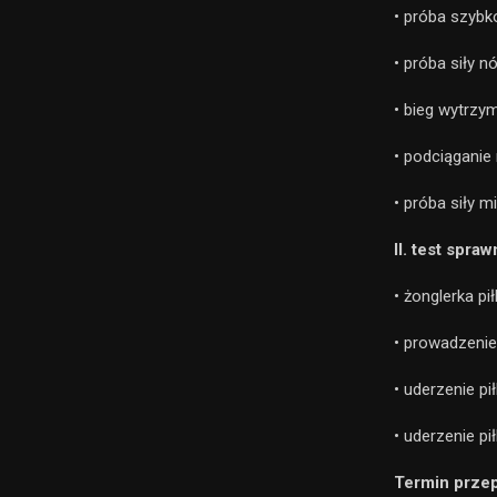
• próba szybk
• próba siły n
• bieg wytrzy
• podciąganie
• próba siły m
II. test spra
• żonglerka pi
• prowadzenie
• uderzenie pił
• uderzenie pi
Termin prze