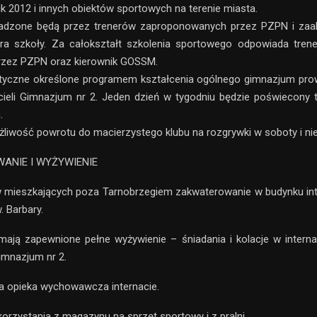
lik 2012 i innych obiektów sportowych na terenie miasta.
wadzone będą przez trenerów zaproponowanych przez PZPN i za
ora szkoły. Za całokształt szkolenia sportowego odpowiada trene
przez PZPN oraz kierownik GOSSM.
ktyczne określone programem kształcenia ogólnego gimnazjum pr
ieli Gimnazjum nr 2. Jeden dzień w tygodniu będzie poświecony 
.
iwość powrotu do macierzystego klubu na rozgrywki w soboty i nie
ANIE I WYŻYWIENIE
w mieszkających poza Tarnobrzegiem zakwaterowanie w budynku in
. Barbary.
mają zapewnione pełne wyżywienie – śniadania i kolacje w interna
imnazjum nr 2.
a opieka wychowawcza internacie.
korzystania z magazynu na sprzęt sportowy i z pralni.