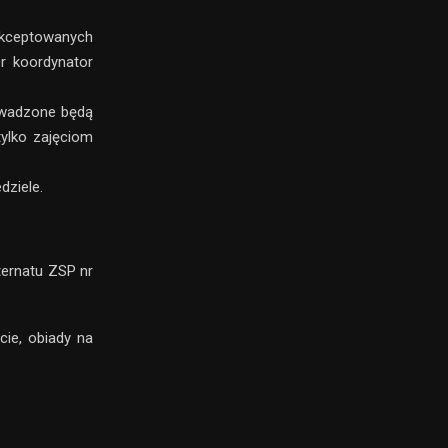
akceptowanych
r koordynator
owadzone będą
tylko zajęciom
dziele.
ternatu ZSP nr
cie, obiady na