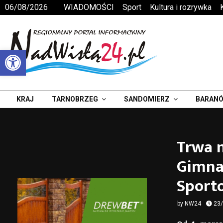
06/08/2026
WIADOMOŚCI
Sport
Kultura i rozrywka
Otwórz pasek narzędzi
KRAJ
TARNOBRZEG
SANDOMIERZ
BARANÓ
Trwa n
Gimna
Sport
by
NW24
23