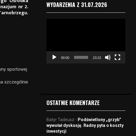
nego Ośrodka
WYDARZENIA Z 31.07.2026
nazjum nr 2.
Tarnobrzegu.
O
d
t
w
a
r
00:00
23:22
z
a
yny sportowej
c
z
na szczególnie
v
i
d
OSTATNIE KOMENTARZE
e
o
Batyr Tadeusz
-
Podświetlony „grzyb”
wywołał dyskusję. Radny pyta o koszty
inwestycji