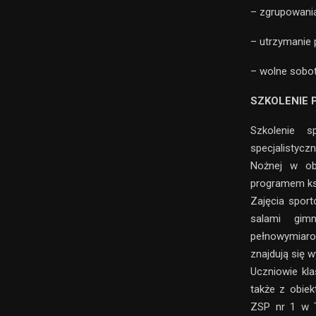
– zgrupowania 
– utrzymanie 
– wolne sobot
SZKOLENIE P
Szkolenie s
specjalistyc
Nożnej w ob
programem ks
Zajęcia spor
salami gimn
pełnowymiarow
znajdują się 
Uczniowie kla
także z obiek
ZSP nr 1 w T