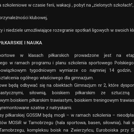
szkoleniowe w czasie ferii, wakacji , pobyt na „zielonych szkołach”,
przynależności klubowej,
y i niedziele umożliwiające rozegranie spotkań ligowych w swoich kl
IŁKARSKIE I NAUKA
portowe w klasach piłkarskich prowadzone jest na etap
znego w ramach programu i planu szkolenia sportowego Polskiego 
owiązkowym tygodniowym wymiarze co najmniej 14 godzin, 
ztałcenia ogólnego właściwego dla gimnazjum.
towe będą odbywać się na obiektach Gimnazjum nr 2, które dyspo
astycznymi, siłownią, boiskiem piłkarskim ze sztuczną n
ym boiskiem piłkarskim trawiastym, boiskiem treningowym trawia
wyremontowane szatnie z natryskami.
sy piłkarskiej GOSSM będą mogli – w ramach szkolenia – nieodpła
tów MOSiR w Tarnobrzegu (hala sportowa, basen, siłownia), hali 
arnobrzegu, kompleksu boisk na Zwierzyńcu, Euroboiska przy S