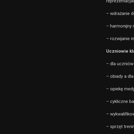
reprezentacja
– wdrażanie d
– harmonijny 
– rozwijanie i
Uczniowie kl
– dla uczniów
– obiady a dla
– opiekę medy
– cykliczne ba
– wykwalifiko
– sprzęt tren