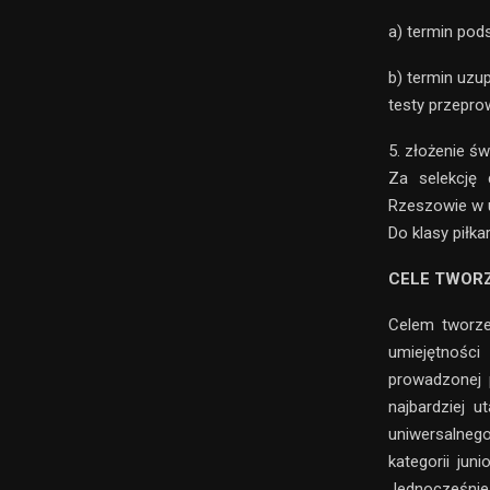
a) termin pod
b) termin uzu
testy przepr
5. złożenie ś
Za selekcję 
Rzeszowie w 
Do klasy piłk
CELE TWOR
Celem tworze
umiejętności 
prowadzonej p
najbardziej 
uniwersalneg
kategorii jun
Jednocześni