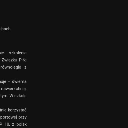
ubach.
ie szkolenia
Związku Piłki
równolegle z
nuje – dwiema
awierzchnią,
stym. W szkole
tnie korzystać
sportowej przy
P 10, z boisk