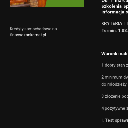
Od 1 marca 
Szkolenia S
Informacja 
KRYTERIA I
Kredyty samochodowe na
Termin: 1.03
finanse.rankomat.pl
Warunki nab
1 dobry stan 
2 minimum dwu
do młodzieży 
3 złożenie po
4 pozytywne z
I. Test spraw