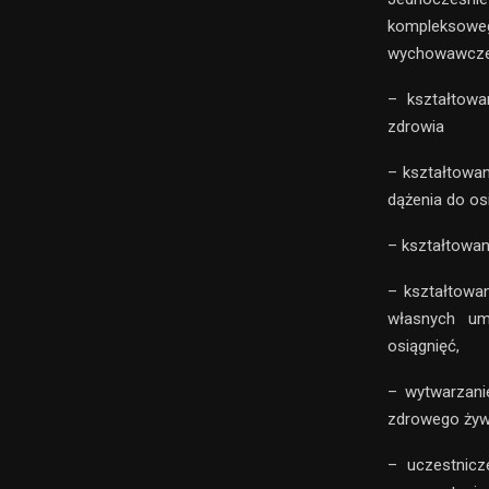
kompleksowe
wychowawcze,
– kształtowa
zdrowia
– kształtowan
dążenia do os
– kształtowan
– kształtowa
własnych umi
osiągnięć,
– wytwarzani
zdrowego żywi
– uczestnic