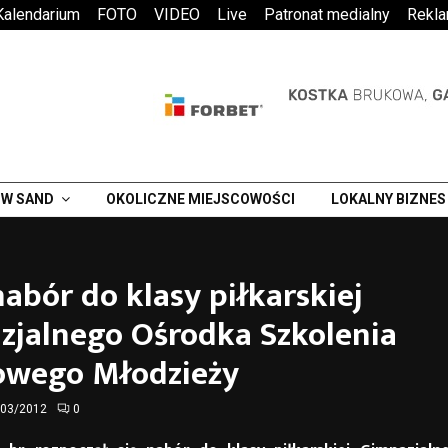
Kalendarium
FOTO
VIDEO
Live
Patronat medialny
Rekl
W SAND
OKOLICZNE MIEJSCOWOŚCI
LOKALNY BIZNES
abór do klasy piłkarskiej
zjalnego Ośrodka Szkolenia
owego Młodzieży
/03/2012
0