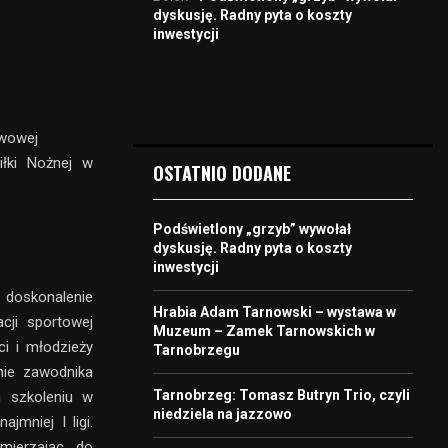
dyskusję. Radny pyta o koszty
inwestycji
awowej
iłki Nożnej w
OSTATNIO DODANE
Podświetlony „grzyb” wywołał
dyskusję. Radny pyta o koszty
inwestycji
 doskonalenie
Hrabia Adam Tarnowski – wystawa w
acji sportowej
Muzeum – Zamek Tarnowskich w
ci i młodzieży
Tarnobrzegu
nie zawodnika
Tarnobrzeg: Tomasz Butryn Trio, czyli
m szkoleniu w
niedziela na jazzowo
jmniej I ligi.
mierzając do