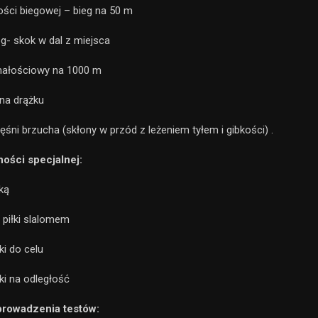
ości biegowej – bieg na 50 m
óg- skok w dal z miejsca
małościowy na 1000 m
 na drążku
ięśni brzucha (skłony w przód z leżeniem tyłem i gibkości) .
wności specjalnej:
łką
 piłki slalomem
ki do celu
łki na odległość
prowadzenia testów: