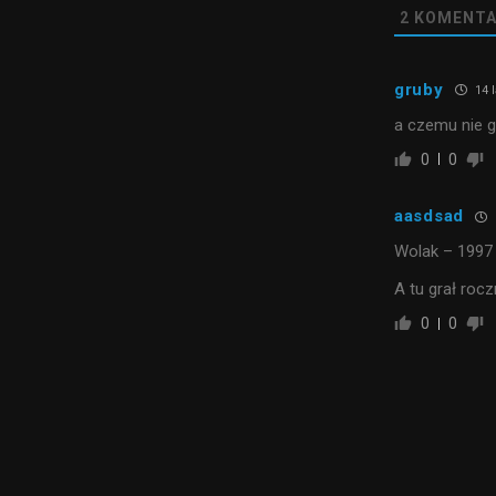
2
KOMENTA
gruby
14 l
a czemu nie g
0
0
aasdsad
Wolak – 1997
A tu grał roczn
0
0