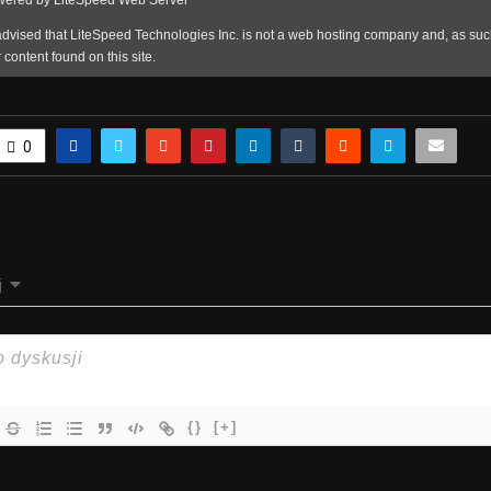
0
j
{}
[+]