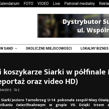
Kalendarium
FOTO
VIDEO
Live
Patronat medialny
Rekl
W SAND
OKOLICZNE MIEJSCOWOŚCI
LOKALNY BIZNES
 koszykarze Siarki w półfinale
eportaż oraz video HD)
/04/2012
2
 Siarki Jezioro Tarnobrzeg U-14 pokonała zespół Niwy Oświę
otkaniu ćwierćfinałowym w grupie VII. Dzięki trzem 