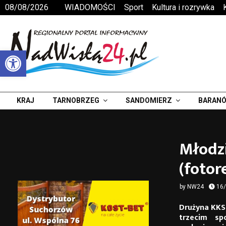
08/08/2026
WIADOMOŚCI
Sport
Kultura i rozrywka
Otwórz pasek narzędzi
KRAJ
TARNOBRZEG
SANDOMIERZ
BARANÓ
Młodzi
(fotor
by
NW24
16
Drużyna KKS
trzecim sp