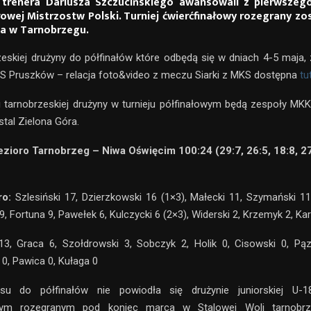
 trenera Dariusza Szczucińskiego awansowali z pierwszeg
łowej Mistrzostw Polski. Turniej ćwierćfinałowy rozegrany zo
ia w Tarnobrzegu.
eskiej drużyny do półfinałów które odbędą się w dniach 4-5 maja, 
S Pruszków – relacja foto&video z meczu Siarki z MKS dostępna
tu
 tarnobrzeskiej drużyny w turnieju półfinałowym będą zespoły MK
stal Zielona Góra.
ezioro Tarnobrzeg – Niwa Oświęcim 100:24 (29:7, 26:5, 18:8, 2
ro:
Szlesiński 17, Dzierzkowski 16 (1×3), Małecki 11, Szymański 1
9, Fortuna 9, Pawełek 6, Kulczycki 6 (2×3), Widerski 2, Krzemyk 2, Karl
13, Graca 6, Szołdrowski 3, Sobczyk 2, Holik 0, Cisowski 0, Pąz
0, Pawica 0, Kułaga 0
u do półfinałów nie powiodła się drużynie juniorskiej U-1
owym rozegranym pod koniec marca w Stalowej Woli tarnobrz