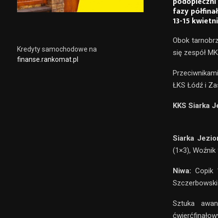
podopieczni
fazy półfina
13-15 kwietn
Obok tarnobrz
Kredyty samochodowe na
się zespół MK
finanse.rankomat.pl
Przeciwnikami
ŁKS Łódź i Za
KKS Siarka J
Siarka Jezio
(1×3), Woźnik 
Niwa:
Copik 
Szczerbowski 
Sztuka awans
ćwierćfinał