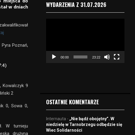
o miejsca do
WYDARZENIA Z 31.07.2026
stał w dniach
O
zakwalifikował
d
taj
t
w
K Pyra Poznań,
a
r
00:00
23:22
z
7:4)
a
c
z
v
1, Kowalczyk 9
i
iński 2
d
OSTATNIE KOMENTARZE
e
ik 0, Sowa 0,
o
Internauta
-
„Nie bądź obojętny”. W
niedzielę w Tarnobrzegu odbędzie się
8. W turnieju
Wiec Solidarności
eska drużyna