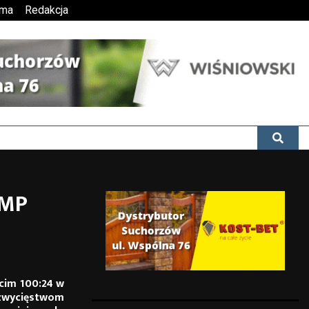
ama
Redakcja
 MP
cim 100:24 w
zwycięstwom