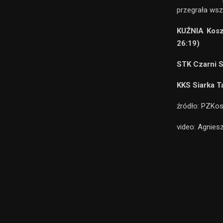
przegrała wszy
KUŹNIA Koszy
26:19)
STK Czarni S
KKS Siarka T
źródło: PZKo
video: Agnies