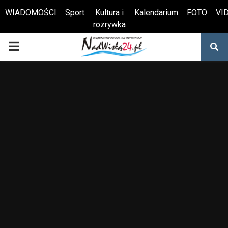
WIADOMOŚCI
Sport
Kultura i
Kalendarium
FOTO
VI
rozrywka
Otwórz pasek narzędzi
PRIMARY
MENU