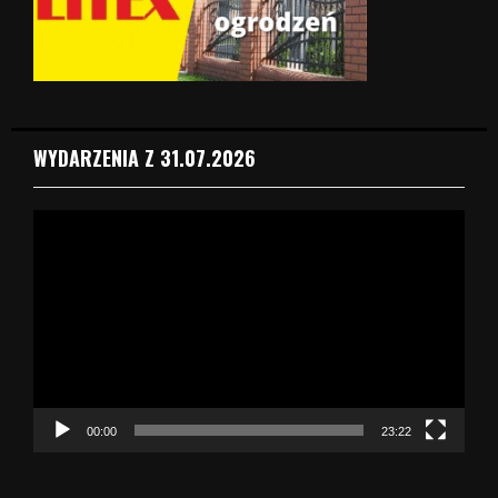
WYDARZENIA Z 31.07.2026
O
d
t
w
a
r
z
a
c
z
00:00
23:22
v
i