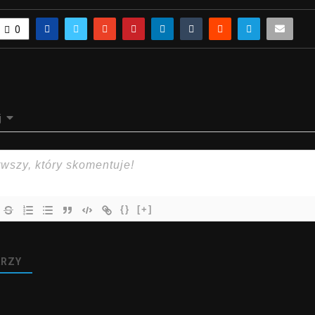
0
j
{}
[+]
RZY