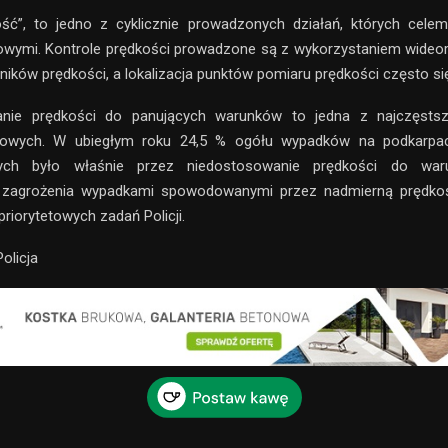
ość”, to jedno z cyklicznie prowadzonych działań, których celem
owymi. Kontrole prędkości prowadzone są z wykorzystaniem wideor
ników prędkości, a lokalizacja punktów pomiaru prędkości często si
nie prędkości do panujących warunków to jedna z najczęsts
gowych. W ubiegłym roku 24,5 % ogółu wypadków na podkarpac
ch było właśnie przez niedostosowanie prędkości do war
 zagrożenia wypadkami spowodowanymi przez nadmierną prędkoś
priorytetowych zadań Policji.
olicja