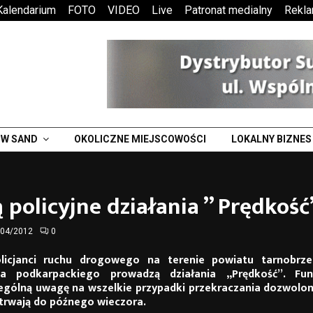
Kalendarium
FOTO
VIDEO
Live
Patronat medialny
Rekl
W SAND
OKOLICZNE MIEJSCOWOŚCI
LOKALNY BIZNES
 policyjne działania ” Prędkość
/04/2012
0
licjanci ruchu drogowego na terenie powiatu tarnobrze
a podkarpackiego prowadzą działania „Prędkość”. Funk
ególną uwagę na wszelkie przypadki przekraczania dozwolone
trwają do późnego wieczora.