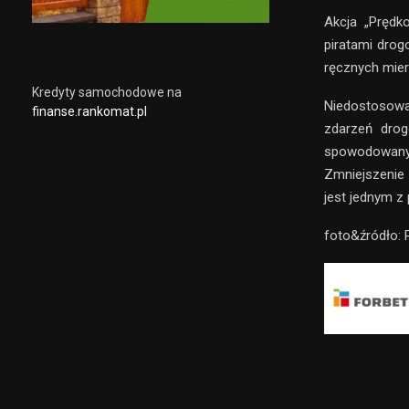
Akcja „Prędk
piratami drog
ręcznych mier
Kredyty samochodowe na
Niedostosowa
finanse.rankomat.pl
zdarzeń dro
spowodowany
Zmniejszenie
jest jednym z 
foto&źródło: P