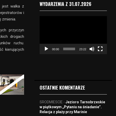
WYDARZENIA Z 31.07.2026
 jest walka z
ejestratorów i
O
ę zmienia.
d
t
zych przyczyn
w
kich drogach
a
unków ruchu.
r
ć kierujących
00:00
23:22
z
a
c
z
v
i
d
OSTATNIE KOMENTARZE
e
o
SRODMIESCIE
-
Jezioro Tarnobrzeskie
w piątkowym „Pytaniu na śniadanie”.
Relacja z plaży przy Marinie