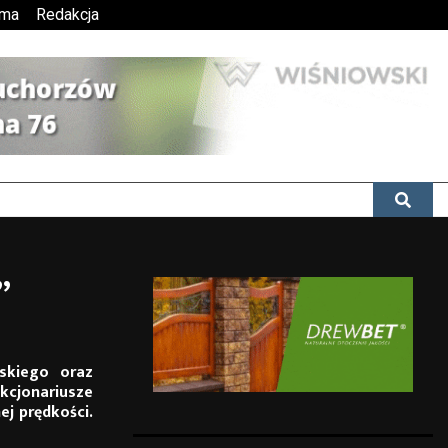
ama
Redakcja
”
skiego oraz
cjonariusze
j prędkości.