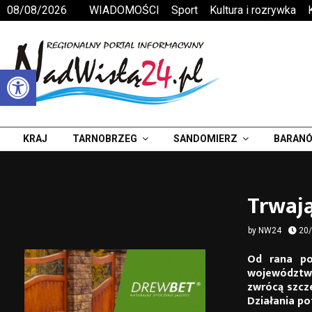
08/08/2026
WIADOMOŚCI
Sport
Kultura i rozrywka
Otwórz pasek narzędzi
KRAJ
TARNOBRZEG
SANDOMIERZ
BARANÓ
Trwają
by
NW24
20
Od rana po
województw
zwrócą szcz
Działania po