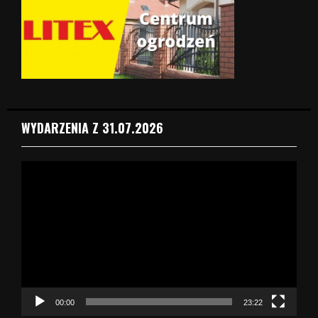
WYDARZENIA Z 31.07.2026
O
d
t
w
a
r
z
a
c
z
00:00
23:22
v