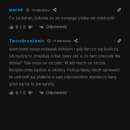
wacek
14 lata temu
Co za baran, szkoda ze se swojego ptaka nie odstrzelił
Odpowiedz
0
0
Tarnobrzeżanin
14 lata temu
wiatrówek nasprzedawali debilom i gdy tarcze się kończą
lub nudzą to znajdują sobie żywy cel, a co tam ptaszek dla
debila? Taki musi se strzelić. W łeb niech se strzeli.
Bezpieczniej będzie w okolicy. Policja lepiej niech sprawdzi
ile ustrzelił już ptaków a sąd odpowiednio wymierzy karę
gdyż są na to paragrafy.
Odpowiedz
0
0