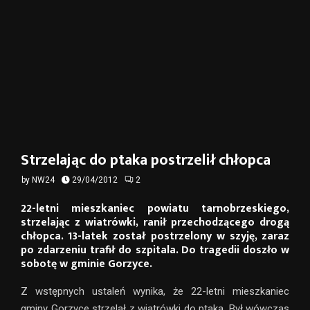
Strzelając do ptaka postrzelił chłopca
by
NW24
29/04/2012
2
22-letni mieszkaniec powiatu tarnobrzeskiego,
strzelając z wiatrówki, ranił przechodzącego drogą
chłopca. 13-latek został postrzelony w szyję, zaraz
po zdarzeniu trafił do szpitala. Do tragedii doszło w
sobotę w gminie Gorzyce.
Z wstępnych ustaleń wynika, że 22-letni mieszkaniec
gminy Gorzyce strzelał z wiatrówki do ptaka. Był wówczas