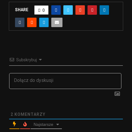
SHARE
0
Subskrybuj
2
KOMENTARZY
Najstarsze