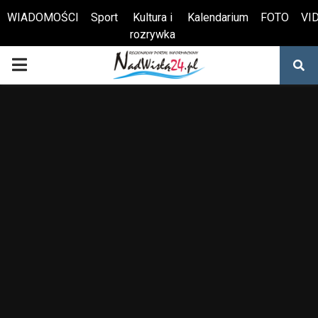
WIADOMOŚCI
Sport
Kultura i
Kalendarium
FOTO
VI
rozrywka
Otwórz pasek narzędzi
PRIMARY
MENU