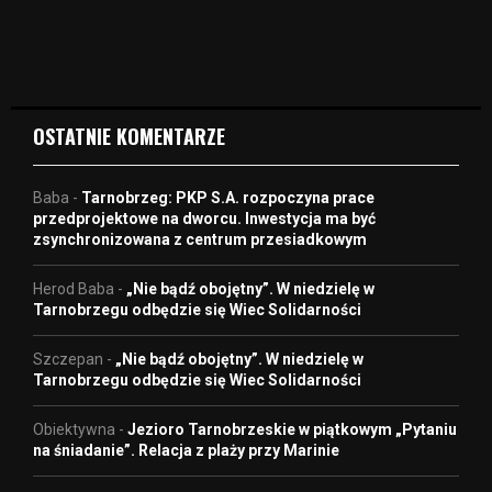
i
d
e
o
OSTATNIE KOMENTARZE
Baba
-
Tarnobrzeg: PKP S.A. rozpoczyna prace
przedprojektowe na dworcu. Inwestycja ma być
zsynchronizowana z centrum przesiadkowym
Herod Baba
-
„Nie bądź obojętny”. W niedzielę w
Tarnobrzegu odbędzie się Wiec Solidarności
Szczepan
-
„Nie bądź obojętny”. W niedzielę w
Tarnobrzegu odbędzie się Wiec Solidarności
Obiektywna
-
Jezioro Tarnobrzeskie w piątkowym „Pytaniu
na śniadanie”. Relacja z plaży przy Marinie