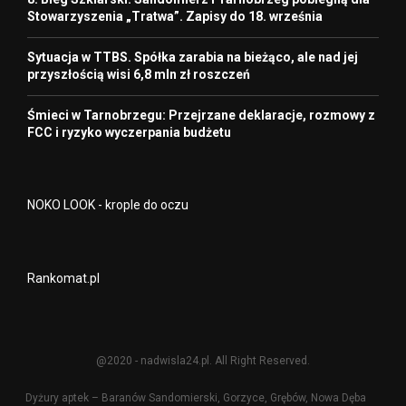
Stowarzyszenia „Tratwa”. Zapisy do 18. września
Sytuacja w TTBS. Spółka zarabia na bieżąco, ale nad jej
przyszłością wisi 6,8 mln zł roszczeń
Śmieci w Tarnobrzegu: Przejrzane deklaracje, rozmowy z
FCC i ryzyko wyczerpania budżetu
NOKO LOOK - krople do oczu
Rankomat.pl
@2020 - nadwisla24.pl. All Right Reserved.
Dyżury aptek – Baranów Sandomierski, Gorzyce, Grębów, Nowa Dęba