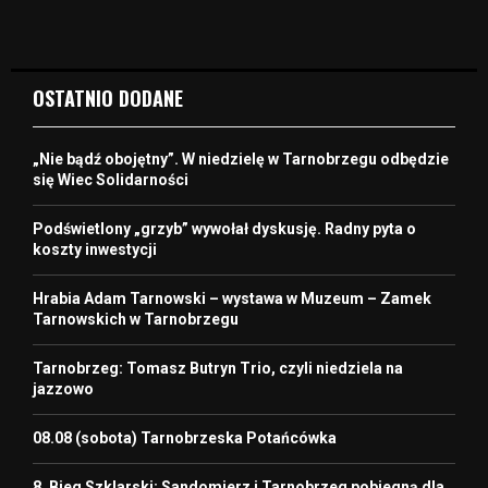
OSTATNIO DODANE
„Nie bądź obojętny”. W niedzielę w Tarnobrzegu odbędzie
się Wiec Solidarności
Podświetlony „grzyb” wywołał dyskusję. Radny pyta o
koszty inwestycji
Hrabia Adam Tarnowski – wystawa w Muzeum – Zamek
Tarnowskich w Tarnobrzegu
Tarnobrzeg: Tomasz Butryn Trio, czyli niedziela na
jazzowo
08.08 (sobota) Tarnobrzeska Potańcówka
8. Bieg Szklarski: Sandomierz i Tarnobrzeg pobiegną dla