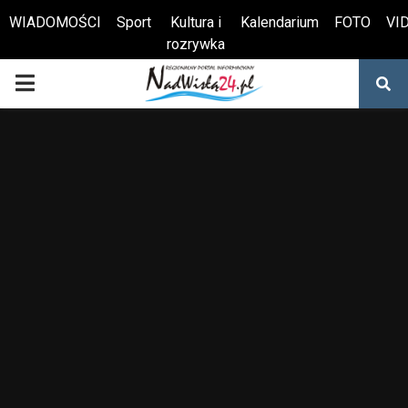
WIADOMOŚCI
Sport
Kultura i
Kalendarium
FOTO
VI
rozrywka
Otwórz pasek narzędzi
PRIMARY
MENU