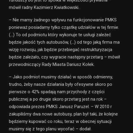
funduszy bo jest to spółka w większości prywatna –
mówił radny Kazimierz Kwiatkowski.
– Nie mamy żadnego wpływu na funkcjonowanie PMKS
ponieważ posiadamy tylko cząstkę udziałów w tej firmie.
(…) To od podmiotu który wykonuje te usługi zależeć
będzie jakość tych autobusów, (…) od tego jaką firma ma
wizję rozwoju, jak będzie przebiegać restrukturyzacja
będzie zależało, czy wygracie następny przetarg – mówił
przewodniczący Rady Miasta Dariusz Kołek.
– Jako podmiot musimy działać w sposób odmienny,
trudno, żeby nasze działania były ofesywne skoro po
pierwsze o 42% spadają nam przychody z części
publicznej a po drugie skoro przetarg jest na rok –
odpowiada prezes PMKS Janusz Paruzel. – W 2010 r
zakupiliśmy dwa nowe autobusy, plan był taki, że kolejne
będziemy kupować co roku, teraz w obecnej sytuacji
musimy się z tego planu wycofać – dodał.