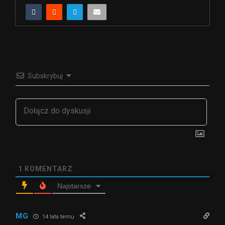
Subskrybuj
1
KOMENTARZ
Najstarsze
MG
14 lata temu