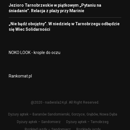
Jezioro Tarnobrzeskie w piątkowym „Pytaniu na
śniadanie”. Relacja z plaży przy Marinie
„Nie bądź obojętny”. W niedzielę w Tarnobrzegu odbędzie
się Wiec Solidarności
NOKO LOOK - krople do oczu
Rankomat.pl
@2020 - nadwisla24.pl. All Right Reserved.
Dyżury aptek – Baranów Sandomierski, Gorzyce, Grębów, Nowa Dęba
Dyżury aptek – Sandomierz
Dyżury aptek – Tarnobrzeg
Rozkład jazdy – Sandomierz
Rozkłady jazdy