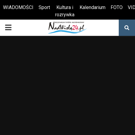
WIADOMOŚCI
Sport
Kultura i
Kalendarium
FOTO
VI
rozrywka
Otwórz pasek narzędzi
PRIMARY
MENU