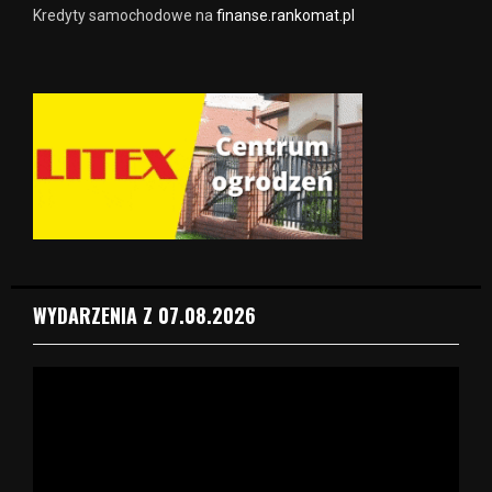
Kredyty samochodowe na
finanse.rankomat.pl
WYDARZENIA Z 07.08.2026
O
d
t
w
a
r