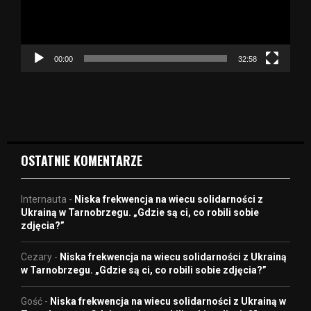
z
a
c
z
00:00
32:58
v
i
d
e
o
OSTATNIE KOMENTARZE
Internauta
-
Niska frekwencja na wiecu solidarności z
Ukrainą w Tarnobrzegu. „Gdzie są ci, co robili sobie
zdjęcia?”
Cezary
-
Niska frekwencja na wiecu solidarności z Ukrainą
w Tarnobrzegu. „Gdzie są ci, co robili sobie zdjęcia?”
Gość
-
Niska frekwencja na wiecu solidarności z Ukrainą w