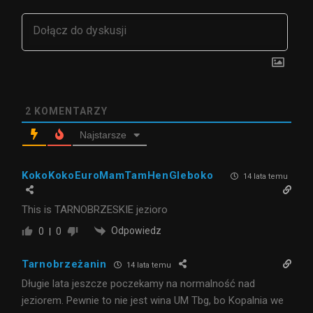
2
KOMENTARZY
Najstarsze
KokoKokoEuroMamTamHenGleboko
14 lata temu
This is TARNOBRZESKIE jezioro
Odpowiedz
0
0
Tarnobrzeżanin
14 lata temu
Długie lata jeszcze poczekamy na normalność nad
jeziorem. Pewnie to nie jest wina UM Tbg, bo Kopalnia we