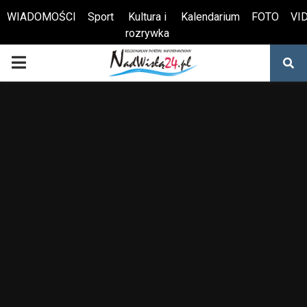
WIADOMOŚCI
Sport
Kultura i
Kalendarium
FOTO
VI
rozrywka
Otwórz pasek narzędzi
PRIMARY
MENU