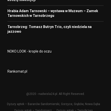
Hrabia Adam Tarnowski – wystawa w Muzeum – Zamek
Tarnowskich w Tarnobrzegu
Tarnobrzeg: Tomasz Butryn Trio, czyli niedziela na
jazzowo
NOKO LOOK - krople do oczu
Rankomat.pl
@2020 - nadwisla24.pl. All Right Reserved.
Dyżury aptek – Baranów Sandomierski, Gorzyce, Grębów, Nowa Dęba
Dyżury aptek – Sandomierz
Dyżury aptek – Tarnobrzeg