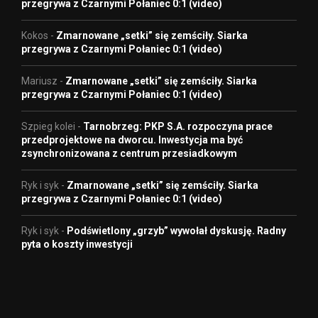
przegrywa z Czarnymi Połaniec 0:1 (video)
Kokos
-
Zmarnowane „setki” się zemściły. Siarka
przegrywa z Czarnymi Połaniec 0:1 (video)
Mariusz
-
Zmarnowane „setki” się zemściły. Siarka
przegrywa z Czarnymi Połaniec 0:1 (video)
Szpieg kolei
-
Tarnobrzeg: PKP S.A. rozpoczyna prace
przedprojektowe na dworcu. Inwestycja ma być
zsynchronizowana z centrum przesiadkowym
Ryk i syk
-
Zmarnowane „setki” się zemściły. Siarka
przegrywa z Czarnymi Połaniec 0:1 (video)
Ryk i syk
-
Podświetlony „grzyb” wywołał dyskusję. Radny
pyta o koszty inwestycji