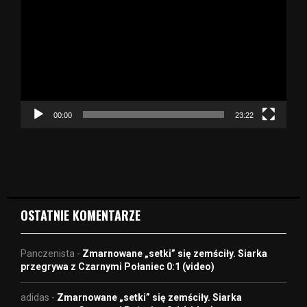
t
w
a
r
z
a
c
z
00:00
23:22
v
i
d
e
o
OSTATNIE KOMENTARZE
Panczenista
-
Zmarnowane „setki” się zemściły. Siarka
przegrywa z Czarnymi Połaniec 0:1 (video)
adidas
-
Zmarnowane „setki” się zemściły. Siarka