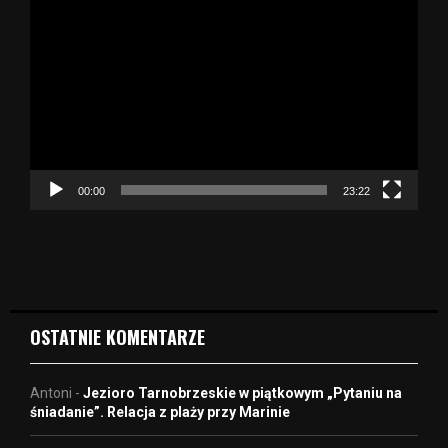
O
d
t
w
a
r
z
a
c
z
00:00
23:22
v
i
d
e
o
OSTATNIE KOMENTARZE
Antoni
-
Jezioro Tarnobrzeskie w piątkowym „Pytaniu na
śniadanie”. Relacja z plaży przy Marinie