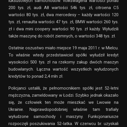
luksusowych samochodów: volkswagena wartości ponad
200 tys. zł, audi A8 wartości 546 tys. zł, citroena C5
wartości 80 tys. zł, dwa mercedesy – każdy wartości 120
tys. zł, renaulta wartości 47 tys. zł, BMW wartości 260 tys.
zł i dwa mini coopery wartości 90 tys. zł każdy. Wyłudzili
także maszynę do robót ziemnych, o wartości 348 tys. zł.
Ostatnie oszustwo miało miejsce 19 maja 2011 r. w Mielcu.
To właśnie wtedy przedstawiciel spółki wyłudził kredyt
wysokości 500 tys. zł na rzekomy zakup dwóch maszyn
budowlanych. Łączna wartość wszystkich wyłudzonych
kredytów to ponad 2,4 mln zł.
Policjanci ustalili, że pełnomocnikiem spółki jest 52-letni
mężczyzna, zameldowany w Łodzi. Szybko jednak okazało
się, że człowiek ten może mieszkać we Lwowie na
Ukrainie. Najprawdopodobniej właśnie tam trafiały
wyłudzone samochody i maszyny. Funkcjonariusze
rozpoczęli poszukiwania 52-latka. W czerwcu br. uzyskali