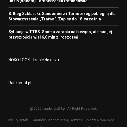
08.08 (sobota) Tarnobrzeska Potańcówka
8. Bieg Szklarski: Sandomierz i Tarnobrzeg pobiegną dla
Stowarzyszenia „Tratwa”. Zapisy do 18. września
Sytuacja w TTBS. Spółka zarabia na bieżąco, ale nad jej
przyszłością wisi 6,8 mln zł roszczeń
NOKO LOOK - krople do oczu
Rankomat.pl
@2020 - nadwisla24.pl. All Right Reserved.
Dyżury aptek – Baranów Sandomierski, Gorzyce, Grębów, Nowa Dęba