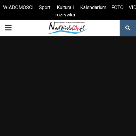
WIADOMOŚCI
Sport
Kultura i
Kalendarium
FOTO
VI
rozrywka
Otwórz pasek narzędzi
PRIMARY
MENU