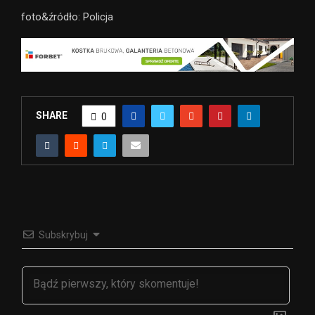
foto&źródło: Policja
SHARE
0
Subskrybuj