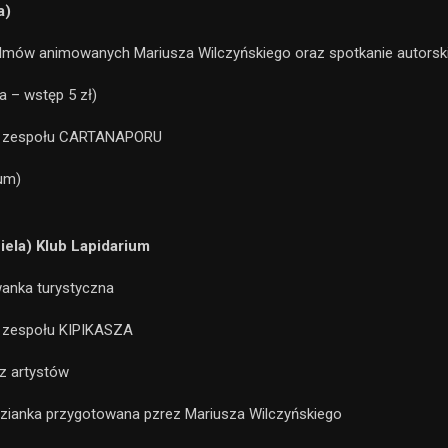
a)
ilmów animowanych Mariusza Wilczyńskiego oraz spotkanie autorski
a – wstęp 5 zł)
t zespołu CARTANAPORU
ium)
iela) Klub Lapidarium
anka turystyczna
t zespołu KIPIKASZA
z artystów
zianka przygotowana pzrez Mariusza Wilczyńskiego