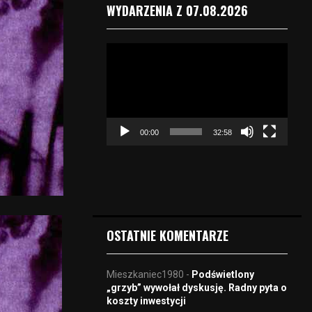
WYDARZENIA Z 07.08.2026
O
d
t
w
a
r
00:00
32:58
z
a
c
z
v
i
d
OSTATNIE KOMENTARZE
e
o
Mieszkaniec1980
-
Podświetlony
„grzyb” wywołał dyskusję. Radny pyta o
koszty inwestycji