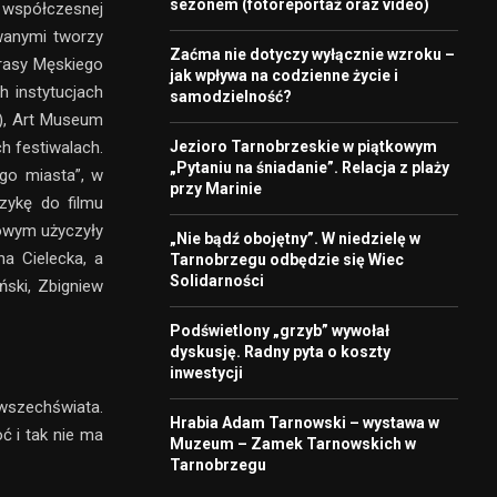
sezonem (fotoreportaż oraz video)
 współczesnej
owanymi tworzy
Zaćma nie dotyczy wyłącznie wzroku –
trasy Męskiego
jak wpływa na codzienne życie i
h instytucjach
samodzielność?
), Art Museum
Jezioro Tarnobrzeskie w piątkowym
ch festiwalach.
„Pytaniu na śniadanie”. Relacja z plaży
ego miasta”, w
przy Marinie
zykę do filmu
mowym użyczyły
„Nie bądź obojętny”. W niedzielę w
a Cielecka, a
Tarnobrzegu odbędzie się Wiec
Solidarności
ński, Zbigniew
Podświetlony „grzyb” wywołał
dyskusję. Radny pyta o koszty
inwestycji
 wszechświata.
Hrabia Adam Tarnowski – wystawa w
ć i tak nie ma
Muzeum – Zamek Tarnowskich w
Tarnobrzegu