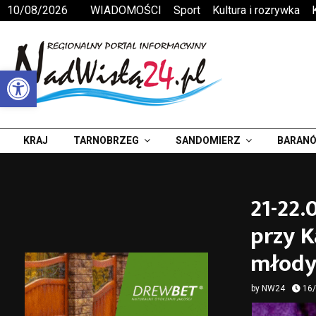
10/08/2026
WIADOMOŚCI
Sport
Kultura i rozrywka
Otwórz pasek narzędzi
KRAJ
TARNOBRZEG
SANDOMIERZ
BARANÓ
21-22.
przy K
młody
by
NW24
16