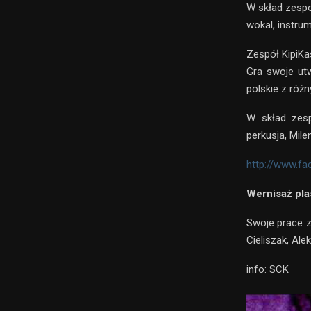
W skład zespo
wokal, instru
Zespół KipiKa
Gra swoje utw
polskie z róż
W skład zesp
perkusja, Mil
http://www.f
Wernisaż pla
Swoje prace z
Cieliszak, Ale
info: SCK