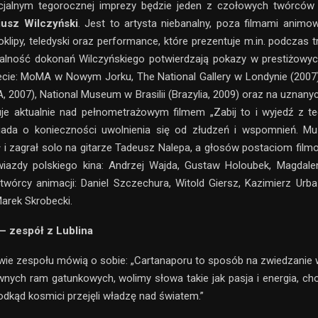
jalnym tegorocznej imprezy będzie jeden z czołowych twórców
iusz Wilczyński
. Jest to artysta niebanalny, poza filmami anim
oklipy, teledyski oraz performance, które prezentuje m.in. podczas 
nalność dokonań Wilczyńskiego potwierdzają pokazy w prestiżowyc
ecie: MoMA w Nowym Jorku, The National Gallery w Londynie (2007
A, 2007), National Museum w Brasilii (Brazylia, 2009) oraz na uznany
je aktualnie nad pełnometrażowym filmem „Zabij to i wyjedź z t
ada o konieczności uwolnienia się od złudzeń i wspomnień. Mu
 zagrał solo na gitarze Tadeusz Nalepa, a głosów postaciom fil
wiazdy polskiego kina: Andrzej Wajda, Gustaw Holoubek, Magdalen
 twórcy animacji: Daniel Szczechura, Witold Giersz, Kazimierz Urba
Marek Skrobecki.
– zespół z Lublina
ie zespołu mówią o sobie: „Cartanaporu to sposób na zwiedzanie
nych ram gatunkowych, wolimy słowa takie jak pasja i energia, cho
odkąd kosmici przejęli władzę nad światem.”