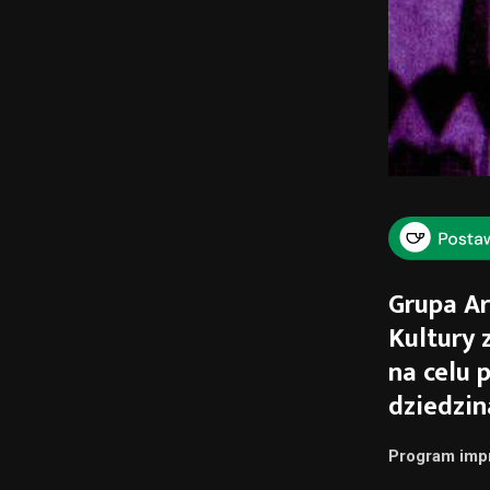
Grupa A
Kultury 
na celu 
dziedzin
Program imp