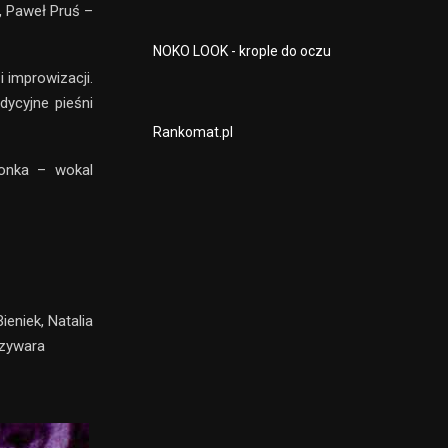
, Paweł Pruś –
NOKO LOOK - krople do oczu
 improwizacji.
dycyjne pieśni
Rankomat.pl
łonka – wokal
eniek, Natalia
rzywara