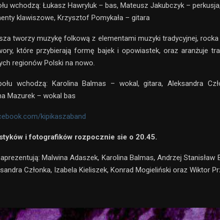
łu wchodzą: Łukasz Hawryluk – bas, Mateusz Jakubczyk – perkusja
menty klawiszowe, Krzysztof Pomykała – gitara
sza tworzy muzykę folkową z elementami muzyki tradycyjnej, rocka i
ory, które przybierają formę bajek i opowiastek, oraz aranżuje tra
nych regionów Polski na nowo.
ołu wchodzą: Karolina Balmas – wokal, gitara, Aleksandra Cz
ena Mazurek – wokal bas
acebook.com/kipikaszaband
styków i fotografików rozpocznie sie o 20.45.
aprezentują: Malwina Adaszek, Karolina Balmas, Andrzej Stanisław Bi
ksandra Członka, Izabela Kieliszek, Konrad Mogieliński oraz Wiktor P