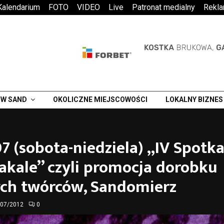
Kalendarium
FOTO
VIDEO
Live
Patronat medialny
Rekl
W SAND
OKOLICZNE MIEJSCOWOŚCI
LOKALNY BIZNES
07 (sobota-niedziela) „IV Spotk
akale” czyli promocja dorobku
ch twórców, Sandomierz
/07/2012
0