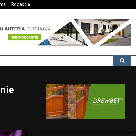
ama
Redakcja
anie