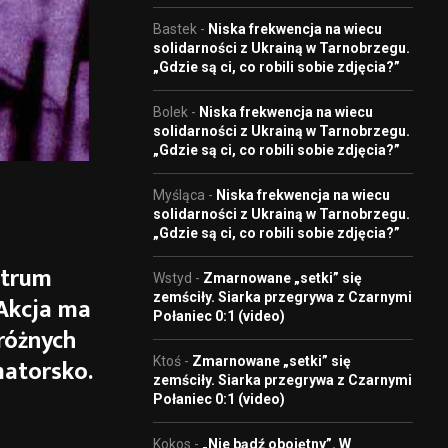
Bastek
-
Niska frekwencja na wiecu
solidarności z Ukrainą w Tarnobrzegu.
„Gdzie są ci, co robili sobie zdjęcia?”
Bolek
-
Niska frekwencja na wiecu
solidarności z Ukrainą w Tarnobrzegu.
„Gdzie są ci, co robili sobie zdjęcia?”
Myśląca
-
Niska frekwencja na wiecu
solidarności z Ukrainą w Tarnobrzegu.
„Gdzie są ci, co robili sobie zdjęcia?”
ntrum
Wstyd
-
Zmarnowane „setki” się
zemściły. Siarka przegrywa z Czarnymi
 Akcja ma
Połaniec 0:1 (video)
różnych
matorsko.
Ktoś
-
Zmarnowane „setki” się
zemściły. Siarka przegrywa z Czarnymi
Połaniec 0:1 (video)
Kokos
-
„Nie bądź obojętny”. W