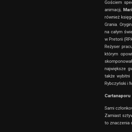
Gościem spec
animacji,
Mar
również księg
Grania. Orygi
na całym świ
w Pretorii (RP
Reżyser pracu
którym opowi
skomponował i
największe g
także wybitni
Rybczyński i 
Cartanaporu 
Sami członkow
Zamiast sztyw
to znaczenia 