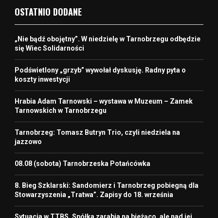
OSTATNIO DODANE
„Nie bądź obojętny”. W niedzielę w Tarnobrzegu odbędzie
się Wiec Solidarności
Podświetlony „grzyb” wywołał dyskusję. Radny pyta o
koszty inwestycji
Hrabia Adam Tarnowski – wystawa w Muzeum – Zamek
Tarnowskich w Tarnobrzegu
Tarnobrzeg: Tomasz Butryn Trio, czyli niedziela na
jazzowo
08.08 (sobota) Tarnobrzeska Potańcówka
8. Bieg Szklarski: Sandomierz i Tarnobrzeg pobiegną dla
Stowarzyszenia „Tratwa”. Zapisy do 18. września
Sytuacja w TTBS. Spółka zarabia na bieżąco, ale nad jej