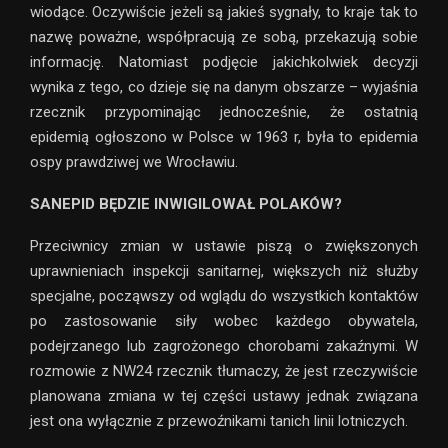
wiodące. Oczywiście jeżeli są jakieś sygnały, to kraje tak to
nazwę poważne, współpracują ze sobą, przekazują sobie
informację. Natomiast podjęcie jakichkolwiek decyzji
wynika z tego, co dzieje się na danym obszarze – wyjaśnia
rzecznik przypominając jednocześnie, że ostatnią
epidemią ogłoszono w Polsce w 1963 r, była to epidemia
ospy prawdziwej we Wrocławiu.
SANEPID BĘDZIE INWIGILOWAŁ POLAKÓW?
Przeciwnicy zmian w ustawie piszą o zwiększonych
uprawnieniach inspekcji sanitarnej, większych niż służby
specjalne, począwszy od wglądu do wszystkich kontaktów
po zastosowanie siły wobec każdego obywatela,
podejrzanego lub zagrożonego chorobami zakaźnymi. W
rozmowie z NW24 rzecznik tłumaczy, że jest rzeczywiście
planowana zmiana w tej części ustawy jednak związana
jest ona wyłącznie z przewoźnikami tanich linii lotniczych.