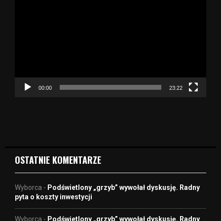
d
t
w
a
r
z
a
c
z
00:00
23:22
v
i
d
e
o
OSTATNIE KOMENTARZE
Wyborca
-
Podświetlony „grzyb” wywołał dyskusję. Radny
pyta o koszty inwestycji
Wyborca
-
Podświetlony „grzyb” wywołał dyskusję. Radny