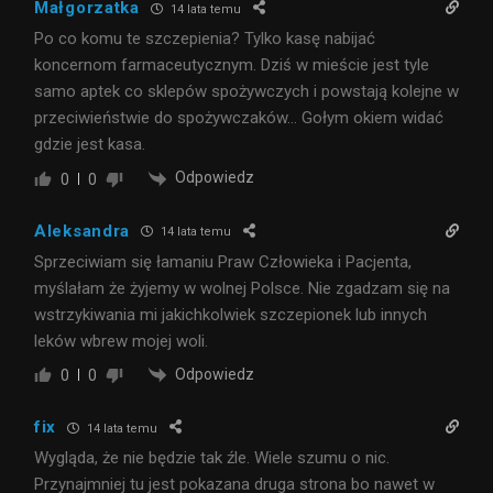
Małgorzatka
14 lata temu
Po co komu te szczepienia? Tylko kasę nabijać
koncernom farmaceutycznym. Dziś w mieście jest tyle
samo aptek co sklepów spożywczych i powstają kolejne w
przeciwieństwie do spożywczaków… Gołym okiem widać
gdzie jest kasa.
Odpowiedz
0
0
Aleksandra
14 lata temu
Sprzeciwiam się łamaniu Praw Człowieka i Pacjenta,
myślałam że żyjemy w wolnej Polsce. Nie zgadzam się na
wstrzykiwania mi jakichkolwiek szczepionek lub innych
leków wbrew mojej woli.
Odpowiedz
0
0
fix
14 lata temu
Wygląda, że nie będzie tak źle. Wiele szumu o nic.
Przynajmniej tu jest pokazana druga strona bo nawet w