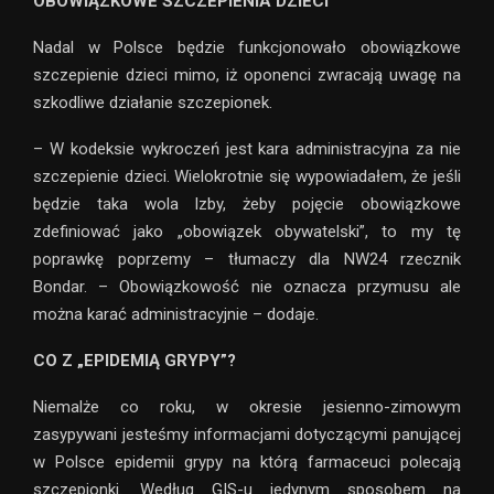
OBOWIĄZKOWE SZCZEPIENIA DZIECI
Nadal w Polsce będzie funkcjonowało obowiązkowe
szczepienie dzieci mimo, iż oponenci zwracają uwagę na
szkodliwe działanie szczepionek.
– W kodeksie wykroczeń jest kara administracyjna za nie
szczepienie dzieci. Wielokrotnie się wypowiadałem, że jeśli
będzie taka wola Izby, żeby pojęcie obowiązkowe
zdefiniować jako „obowiązek obywatelski”, to my tę
poprawkę poprzemy – tłumaczy dla NW24 rzecznik
Bondar. – Obowiązkowość nie oznacza przymusu ale
można karać administracyjnie – dodaje.
CO Z „EPIDEMIĄ GRYPY”?
Niemalże co roku, w okresie jesienno-zimowym
zasypywani jesteśmy informacjami dotyczącymi panującej
w Polsce epidemii grypy na którą farmaceuci polecają
szczepionki. Według GIS-u jedynym sposobem na