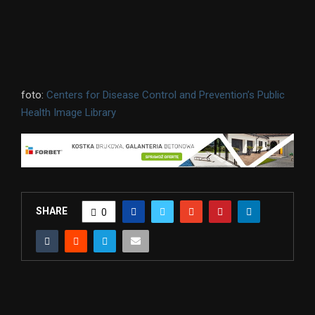
foto:
Centers for Disease Control and Prevention’s Public
Health Image Library
SHARE
0