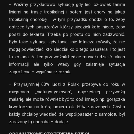
– Weźmy przykładowo sytuację gdy leci człowiek tanimi
liniami na trasie tropikalnej i potem jest chory na jakąś
tropikalną chorobę. I w tym przypadku chodzi o to, żeby
ostrzec tych pasażerów, którzy siedzieli koło niego, żeby
poszli do lekarza. Trzeba po prostu do nich zadzwonić.
Były takie sytuacje, gdy tanie linie lotnicze mówiły, że nie
mogą powiedzieć, kto siedział koło tego pasażera. I to jest
ta zmiana, że ten przewoźnik będzie musiał udzielić takich
informacji ale tylko wtedy gdy zaistnieje sytuacja
zagrożenia – wyjaśnia rzecznik.
– Przynajmniej 60% ludzi z Polski przebywa co roku w
miejscach „nieturystycznych”, najczęściej przywożą
malarię, ale może również być to coś innego np. gorączka
krwotoczna na którą umiera ok. 50% zarażonych. Chyba
każdy chciałby wiedzieć, że współpasażer z samolotu był
zarażony tą chorobą – dodaje.