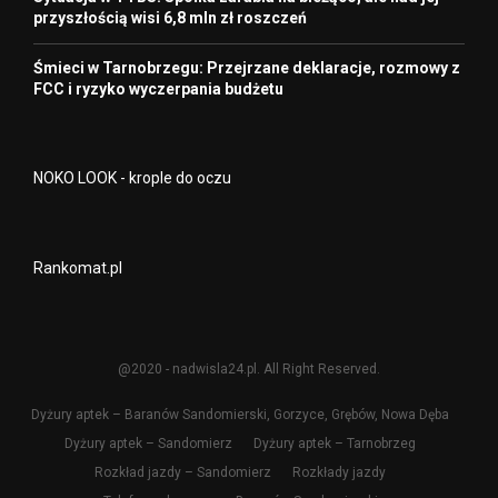
przyszłością wisi 6,8 mln zł roszczeń
Śmieci w Tarnobrzegu: Przejrzane deklaracje, rozmowy z
FCC i ryzyko wyczerpania budżetu
NOKO LOOK - krople do oczu
Rankomat.pl
@2020 - nadwisla24.pl. All Right Reserved.
Dyżury aptek – Baranów Sandomierski, Gorzyce, Grębów, Nowa Dęba
Dyżury aptek – Sandomierz
Dyżury aptek – Tarnobrzeg
Rozkład jazdy – Sandomierz
Rozkłady jazdy