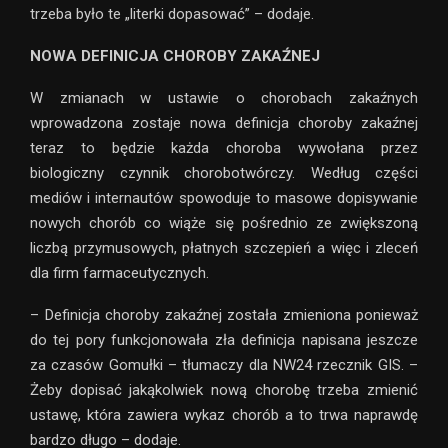
trzeba było te „literki dopasować” – dodaje.
NOWA DEFINICJA CHOROBY ZAKAŹNEJ
W zmianach w ustawie o chorobach zakaźnych
wprowadzona zostaje nowa definicja choroby zakaźnej
teraz to będzie każda choroba wywołana przez
biologiczny czynnik chorobotwórczy. Według części
mediów i internautów spowoduje to masowe dopisywanie
nowych chorób co wiąże się pośrednio ze zwiększoną
liczbą przymusowych, płatnych szczepień a więc i zleceń
dla firm farmaceutycznych.
– Definicja choroby zakaźnej została zmieniona ponieważ
do tej pory funkcjonowała zła definicja napisana jeszcze
za czasów Gomułki – tłumaczy dla NW24 rzecznik GIS. –
Żeby dopisać jakąkolwiek nową chorobę trzeba zmienić
ustawę, która zawiera wykaz chorób a to trwa naprawdę
bardzo długo – dodaje.