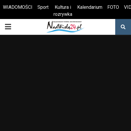
WIADOMOŚCI
Sport
Kultura i
Kalendarium
FOTO
VI
rozrywka
Otwórz pasek narzędzi
PRIMARY
MENU