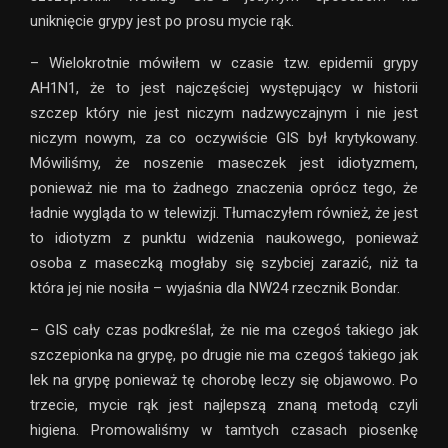
uniknięcie grypy jest po prosu mycie rąk.
– Wielokrotnie mówiłem w czasie tzw. epidemii grypy
AH1N1, że to jest najczęściej występujący w historii
szczep który nie jest niczym nadzwyczajnym i nie jest
niczym nowym, za co oczywiście GIS był krytykowany.
Mówiliśmy, że noszenie maseczek jest idiotyzmem,
ponieważ nie ma to żadnego znaczenia oprócz tego, że
ładnie wygląda to w telewizji. Tłumaczyłem również, że jest
to idiotyzm z punktu widzenia naukowego, ponieważ
osoba z maseczką mogłaby się szybciej zarazić, niż ta
która jej nie nosiła – wyjaśnia dla NW24 rzecznik Bondar.
– GIS cały czas podkreślał, że nie ma czegoś takiego jak
szczepionka na grypę, po drugie nie ma czegoś takiego jak
lek na grypę ponieważ tę chorobę leczy się objawowo. Po
trzecie, mycie rąk jest najlepszą znaną metodą czyli
higiena. Promowaliśmy w tamtych czasach piosenkę