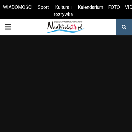
WIADOMOŚCI
Sport
Kultura i
Kalendarium
FOTO
VI
rozrywka
Otwórz pasek narzędzi
PRIMARY
MENU