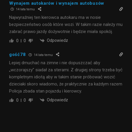
Wynajem autokarów i wynajem autobusów
14 lata temu
Najwyraźniej ten kierowca autokaru ma w nosie
bezpieczeństwo osób które wozi. W takim razie należy mu
zabrać prawo jazdy dożywotnie i będzie miała spokój.
Odpowiedz
0
0
gość78
14 lata temu
Lepiej dmuchać na zimne i nie dopuszczać aby
„wczorajszy” siadał za sterami. Z drugiej strony trzeba być
kompletnym idiotą aby w takim stanie próbować wozić
dzieciaki skoro wiadomo, że praktycznie za każdym razem
Policja zbada stan pojazdu i kierowcy.
Odpowiedz
0
0