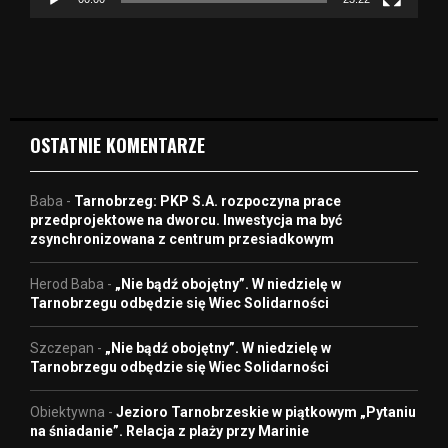
v
i
d
e
o
OSTATNIE KOMENTARZE
Baba
-
Tarnobrzeg: PKP S.A. rozpoczyna prace
przedprojektowe na dworcu. Inwestycja ma być
zsynchronizowana z centrum przesiadkowym
Herod Baba
-
„Nie bądź obojętny”. W niedzielę w
Tarnobrzegu odbędzie się Wiec Solidarności
Szczepan
-
„Nie bądź obojętny”. W niedzielę w
Tarnobrzegu odbędzie się Wiec Solidarności
Obiektywna
-
Jezioro Tarnobrzeskie w piątkowym „Pytaniu
na śniadanie”. Relacja z plaży przy Marinie