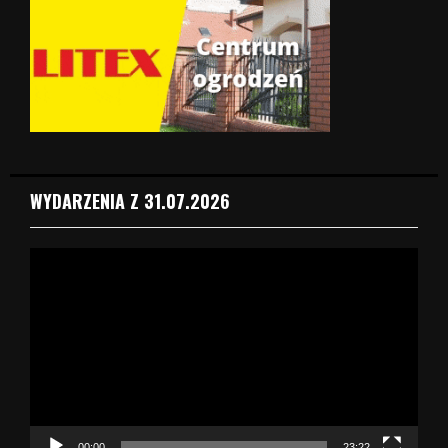
WYDARZENIA Z 31.07.2026
O
d
t
w
a
r
z
a
c
z
00:00
23:22