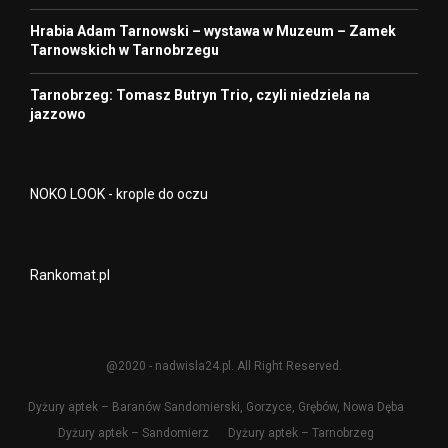
Hrabia Adam Tarnowski – wystawa w Muzeum – Zamek
Tarnowskich w Tarnobrzegu
Tarnobrzeg: Tomasz Butryn Trio, czyli niedziela na
jazzowo
NOKO LOOK - krople do oczu
Rankomat.pl
@2020 - nadwisla24.pl. All Right Reserved.
Dyżury aptek – Baranów Sandomierski, Gorzyce, Grębów, Nowa Dęba
Dyżury aptek – Sandomierz
Dyżury aptek – Tarnobrzeg