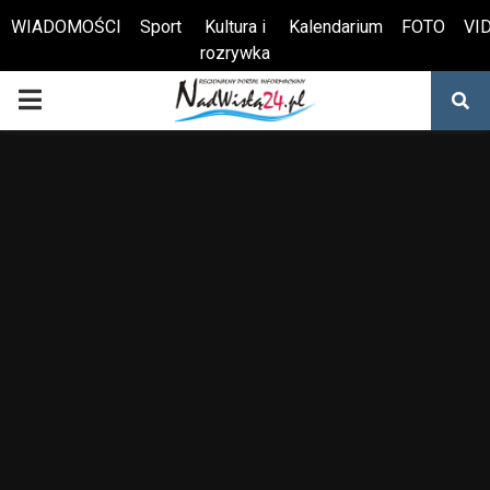
WIADOMOŚCI
Sport
Kultura i
Kalendarium
FOTO
VI
rozrywka
Otwórz pasek narzędzi
PRIMARY
MENU