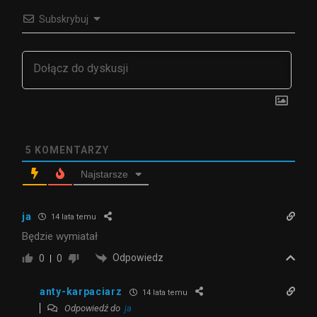
Subskrybuj
5
KOMENTARZY
Najstarsze
ja
14 lata temu
Będzie wymiatał
Odpowiedz
0
0
anty-karpaciarz
14 lata temu
Odpowiedź do
ja