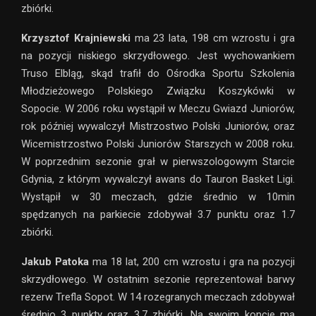
zbiórki.
Krzysztof Krajniewski
ma 23 lata, 198 cm wzrostu i gra
na pozycji niskiego skrzydłowego. Jest wychowankiem
Truso Elbląg, skąd trafił do Ośrodka Sportu Szkolenia
Młodzieżowego Polskiego Związku Koszykówki w
Sopocie. W 2006 roku wystąpił w Meczu Gwiazd Juniorów,
rok później wywalczył Mistrzostwo Polski Juniorów, oraz
Wicemistrzostwo Polski Juniorów Starszych w 2008 roku.
W poprzednim sezonie grał w pierwszologowym Starcie
Gdynia, z którym wywalczył awans do Tauron Basket Ligi.
Wystąpił w 30 meczach, gdzie średnio w 10min
spędzanych na parkiecie zdobywał 3.7 punktu oraz 1.7
zbiórki.
Jakub Patoka
ma 18 lat, 200 cm wzrostu i gra na pozycji
skrzydłowego. W ostatnim sezonie reprezentował barwy
rezerw Trefla Sopot. W 14 rozegranych meczach zdobywał
średnio 3 punkty oraz 3.7 zbiórki. Na swoim koncie ma