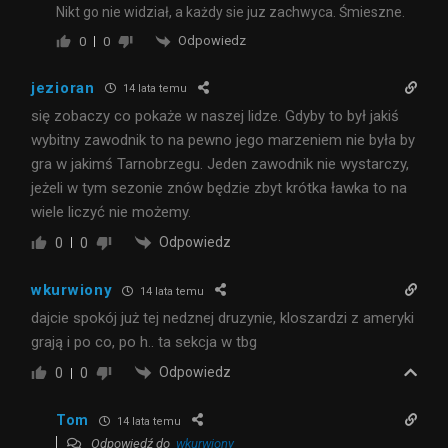
Nikt go nie widział, a każdy sie juz zachwyca. Śmieszne.
Odpowiedz
0
0
jezioran
14 lata temu
się zobaczy co pokaże w naszej lidze. Gdyby to był jakiś
wybitny zawodnik to na pewno jego marzeniem nie była by
gra w jakimś Tarnobrzegu. Jeden zawodnik nie wystarczy,
jeżeli w tym sezonie znów będzie zbyt krótka ławka to na
wiele liczyć nie możemy.
Odpowiedz
0
0
wkurwiony
14 lata temu
dajcie spokój już tej nedznej druzynie, kloszardzi z ameryki
grają i po co, po h.. ta sekcja w tbg
Odpowiedz
0
0
Tom
14 lata temu
Odpowiedź do
wkurwiony