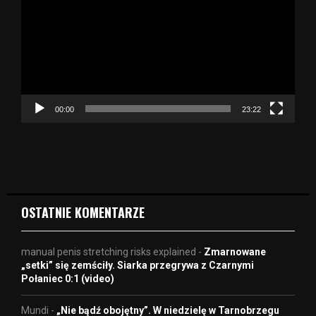
t
w
a
r
z
a
c
z
00:00
23:22
v
i
d
e
o
OSTATNIE KOMENTARZE
manual penis stretching risks explained
-
Zmarnowane
„setki” się zemściły. Siarka przegrywa z Czarnymi
Połaniec 0:1 (video)
Mundi
-
„Nie bądź obojętny”. W niedzielę w Tarnobrzegu