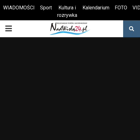
WIADOMOŚCI
Sport
Kultura i
Kalendarium
FOTO
VI
rozrywka
Otwórz pasek narzędzi
PRIMARY
MENU