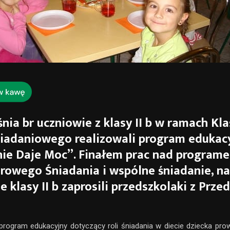
nia br uczniowie z klasy II b w ramach K
iadaniowego realizowali program edukac
ie Daje Moc”. Finałem prac nad program
rowego Śniadania i wspólne śniadanie, na
e klasy II b zaprosili przedszkolaki z Prze
program edukacyjny dotyczący roli śniadania w diecie dziecka pr