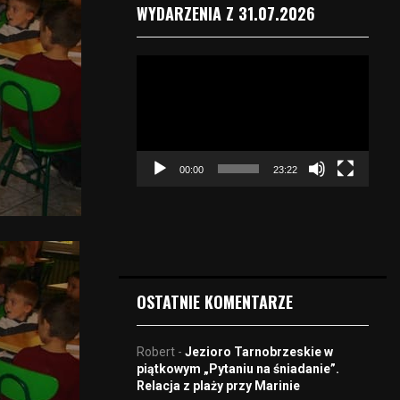
WYDARZENIA Z 31.07.2026
O
d
t
w
a
r
00:00
23:22
z
a
c
z
v
i
d
OSTATNIE KOMENTARZE
e
o
Robert
-
Jezioro Tarnobrzeskie w
piątkowym „Pytaniu na śniadanie”.
Relacja z plaży przy Marinie