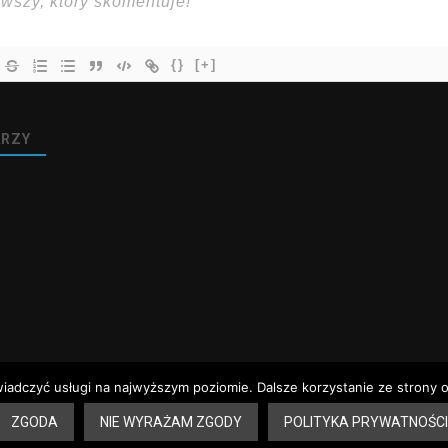
{}
[+]
RZY
wiadczyć usługi na najwyższym poziomie. Dalsze korzystanie ze strony o
 aptek – Sandomierz
Dyżury aptek – Tarnobrzeg
Rozkład jazdy – Sandomie
ZGODA
NIE WYRAŻAM ZGODY
POLITYKA PRYWATNOŚCI
erz