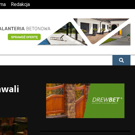
ama
Redakcja
awali