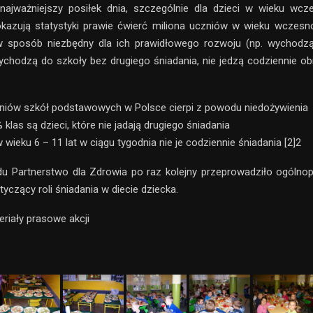
 najważniejszy posiłek dnia, szczególnie dla dzieci w wieku wcz
okazują statystyki prawie ćwierć miliona uczniów w wieku wczesn
w sposób niezbędny dla ich prawidłowego rozwoju (np. wychod
zychodzą do szkoły bez drugiego śniadania, nie jedzą codziennie ob
zniów szkół podstawowych w Polsce cierpi z powodu niedożywienia
 klas są dzieci, które nie jadają drugiego śniadania
 wieku 6 – 11 lat w ciągu tygodnia nie je codziennie śniadania [2]2
u Partnerstwo dla Zdrowia po raz kolejny przeprowadziło ogólnop
yczący roli śniadania w diecie dziecka.
eriały prasowe akcji