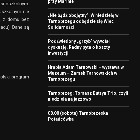
przy Marinie
esnoszkolnym.
oszkolnym nie
„Nie bądź obojętny”. W niedzielę w
zą z domu bez
Tarnobrzegu odbędzie się Wiec
iadu). Dane są
Solidarności
Podświetlony „grzyb” wywołał
dyskusję. Radny pyta o koszty
inwestycji
Hrabia Adam Tarnowski – wystawa w
Muzeum – Zamek Tarnowskich w
olski program
Tarnobrzegu
Tarnobrzeg: Tomasz Butryn Trio, czyli
niedziela na jazzowo
08.08 (sobota) Tarnobrzeska
Potańcówka