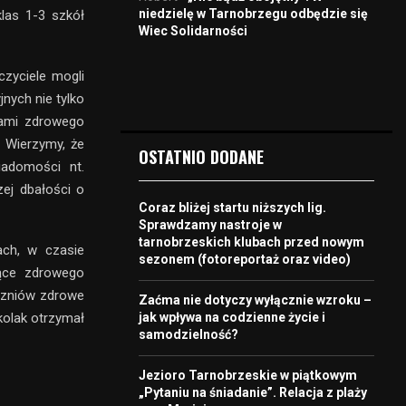
niedzielę w Tarnobrzegu odbędzie się
klas 1-3 szkół
Wiec Solidarności
czyciele mogli
nych nie tylko
dami zdrowego
 Wierzymy, że
OSTATNIO DODANE
iadomości nt.
ej dbałości o
Coraz bliżej startu niższych lig.
Sprawdzamy nastroje w
tarnobrzeskich klubach przed nowym
ach, w czasie
sezonem (fotoreportaż oraz video)
zące zdrowego
uczniów zdrowe
Zaćma nie dotyczy wyłącznie wzroku –
jak wpływa na codzienne życie i
kolak otrzymał
samodzielność?
Jezioro Tarnobrzeskie w piątkowym
„Pytaniu na śniadanie”. Relacja z plaży