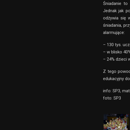
Śniadanie to
Jednak jak p
odżywia się 
śniadania, pr
alarmujące:
– 130 tys. uc
– w blisko 40%
– 24% dzieci w
Z tego powod
edukacyjny dot
info: SP3, mat
foto: SP3