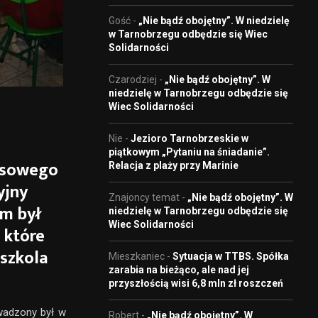
Gość
-
„Nie bądź obojętny”. W niedzielę
w Tarnobrzegu odbędzie się Wiec
Solidarności
Czarodziej
-
„Nie bądź obojętny”. W
niedzielę w Tarnobrzegu odbędzie się
Wiec Solidarności
Nie
-
Jezioro Tarnobrzeskie w
piątkowym „Pytaniu na śniadanie”.
lasowego
Relacja z plaży przy Marinie
yjny
Znajoncy temat
-
„Nie bądź obojętny”. W
em był
niedzielę w Tarnobrzegu odbędzie się
Wiec Solidarności
 które
dszkola
Mieszkaniec
-
Sytuacja w TTBS. Spółka
zarabia na bieżąco, ale nad jej
przyszłością wisi 6,8 mln zł roszczeń
owadzony był w
Robert
-
„Nie bądź obojętny”. W