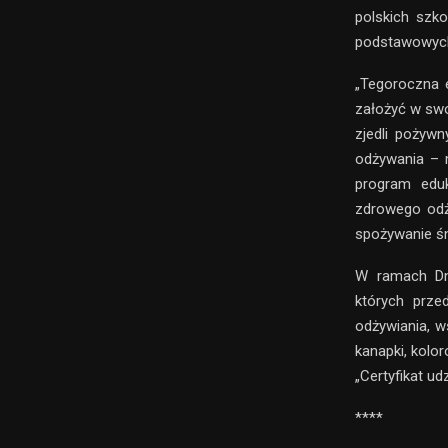
polskich szko
podstawowych,
„Tegoroczna e
założyć w swo
zjedli pożyw
odżywania – 
program eduk
zdrowego odż
spożywanie śn
W ramach Dni
których prze
odżywiania, w
kanapki, kolo
„Certyfikat u
****