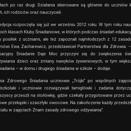
łach po raz drugi. Działania skierowane są głównie do uczniów 
 ich rodziców oraz nauczycieli.
dycja rozpoczęła się już we wrześniu 2012 roku. W tym roku nau
ich klasach Kluby Śniadaniowe, w których podczas śniadań edukacyj
ny posiłek z uczniami, ale też zapoznali najmłodszych z 12 zasa
mówi Ewa Zacharewicz, przedstawiciel Partnerstwa dla Zdrowia. –
acyjny Śniadanie Daje Moc przyczyni się do zwiększenia św
ywiania dzieci oraz zmiany nawyków żywieniowych, w tym większ
iadania – w domu i drugiego śniadania w szkole – dodaje.
a Zdrowego Śniadania uczniowie „Trójki” po wspólnych zajęci
dszkolaki i uczniowie rozwiązywali łamigłówki i zadania dotyc
szyscy przeszli na stołówkę, gdzie czekały przygotowane przez 
rowe przekąski i szaszłyki owocowe. Na zakończenie każdy przedsz
działu w zajęciach Znam zasady zdrowego odżywiania”.