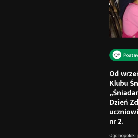
Od wrześ
Klubu Śn
„Śniadan
Dzień Zd
uczniowi
nr 2.
Ogólnopolski 