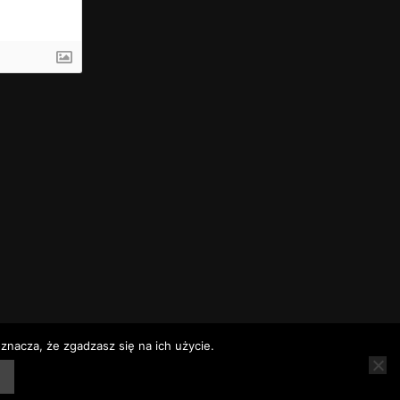
znacza, że zgadzasz się na ich użycie.
rz
Rozkłady jazdy
Telefony alarmowe – Baranów Sandomierski