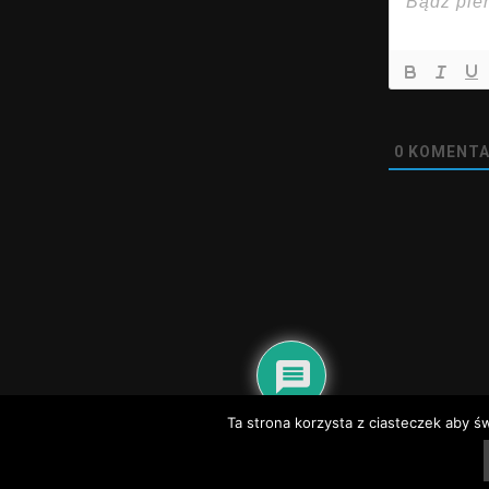
0
KOMENTA
@2020 - nadwisla24.pl. All Right Reserved.
Ta strona korzysta z ciasteczek aby ś
Dyżury aptek – Baranów Sandomierski, Gorzyce, Grębów, Nowa Dęba
Dyżury
Telefony alarmowe i informacyjne Tarnobrzeg
Telefony alarmowe Sandomi