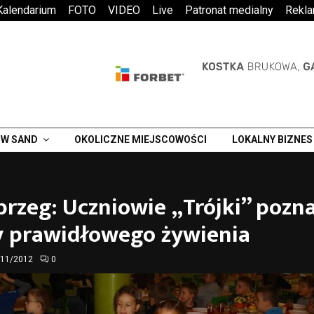
Kalendarium
FOTO
VIDEO
Live
Patronat medialny
Rekl
W SAND
OKOLICZNE MIEJSCOWOŚCI
LOKALNY BIZNES
rzeg: Uczniowie „Trójki” pozn
y prawidłowego żywienia
/11/2012
0