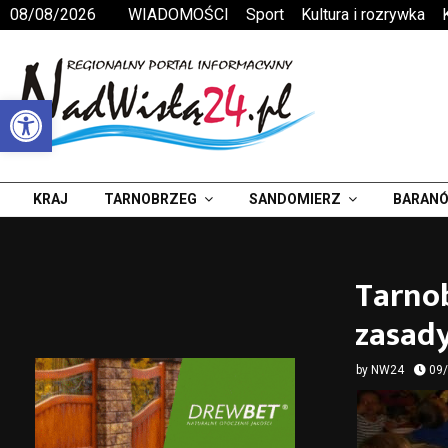
08/08/2026
WIADOMOŚCI
Sport
Kultura i rozrywka
Otwórz pasek narzędzi
KRAJ
TARNOBRZEG
SANDOMIERZ
BARANÓ
Tarnob
zasad
by
NW24
09