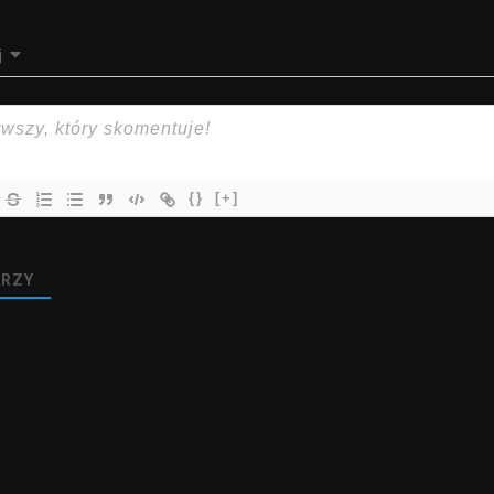
j
{}
[+]
RZY