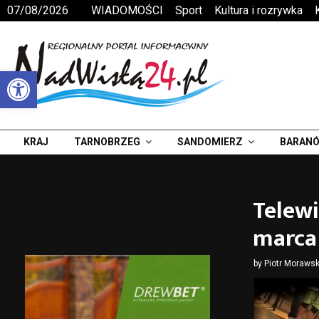
07/08/2026
WIADOMOŚCI
Sport
Kultura i rozrywka
Otwórz pasek narzędzi
KRAJ
TARNOBRZEG
SANDOMIERZ
BARANÓ
Telew
marca 
by
Piotr Morawsk