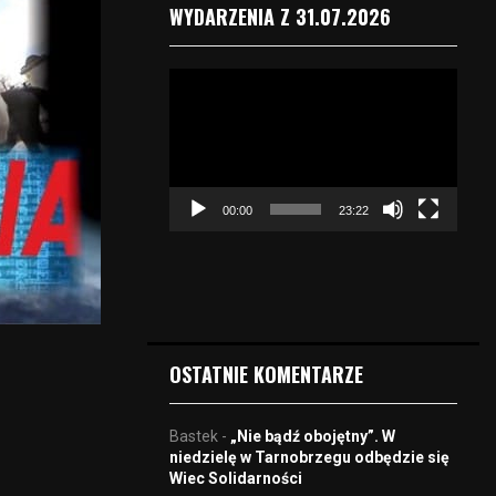
WYDARZENIA Z 31.07.2026
O
d
t
w
a
r
00:00
23:22
z
a
c
z
v
i
d
OSTATNIE KOMENTARZE
e
o
Bastek
-
„Nie bądź obojętny”. W
niedzielę w Tarnobrzegu odbędzie się
Wiec Solidarności