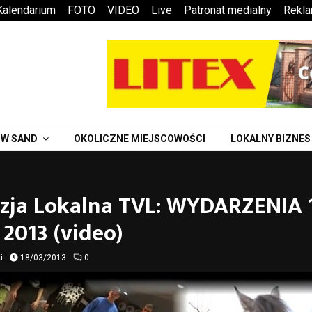
Kalendarium
FOTO
VIDEO
Live
Patronat medialny
Rekl
W SAND
OKOLICZNE MIEJSCOWOŚCI
LOKALNY BIZNES
izja Lokalna TVL: WYDARZENIA 
2013 (video)
i
18/03/2013
0