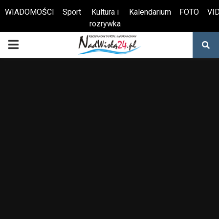
WIADOMOŚCI
Sport
Kultura i
Kalendarium
FOTO
VI
rozrywka
Otwórz pasek narzędzi
PRIMARY
MENU