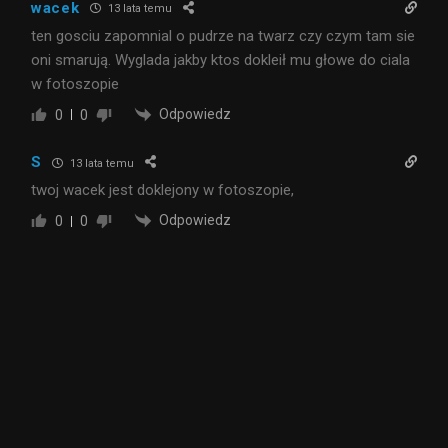
wacek
13 lata temu
ten gosciu zapomnial o pudrze na twarz czy czym tam sie
oni smarują. Wyglada jakby ktos dokleił mu głowe do ciala
w fotoszopie
Odpowiedz
0
0
S
13 lata temu
twoj wacek jest doklejony w fotoszopie,
Odpowiedz
0
0