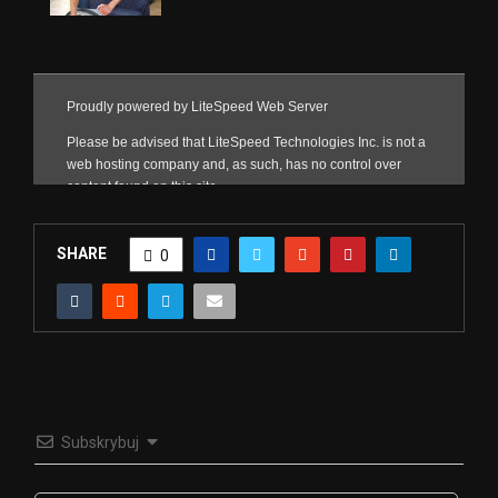
SHARE
0
Subskrybuj