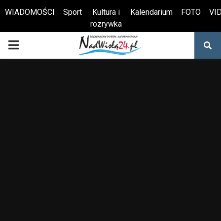
WIADOMOŚCI
Sport
Kultura i
Kalendarium
FOTO
VI
rozrywka
Otwórz pasek narzędzi
PRIMARY
MENU