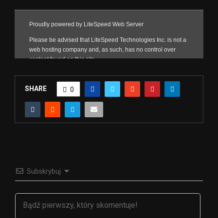
SHARE
0
Subskrybuj