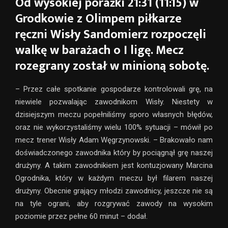
Od wysokiej porażki 21:31 (11:15) w
Grodkowie z Olimpem piłkarze
ręczni Wisły Sandomierz rozpoczęli
walkę w barażach o I ligę. Mecz
rozegrany został w minioną sobotę.
– Przez całe spotkanie gospodarze kontrolowali grę, na
niewiele pozwalając zawodnikom Wisły. Niestety w
dzisiejszym meczu popełniliśmy sporo własnych błędów,
oraz nie wykorzystaliśmy wielu 100% sytuacji – mówił po
mecz trener Wisły Adam Węgrzynowski. – Brakowało nam
doświadczonego zawodnika który by pociągnął grę naszej
drużyny. A takim zawodnikiem jest kontuzjowany Marcina
Ogrodnika, który w każdym meczu był filarem naszej
drużyny. Obecnie grający młodzi zawodnicy, jeszcze nie są
na tyle ograni, aby rozgrywać zawody na wysokim
poziomie przez pełne 60 minut – dodał.