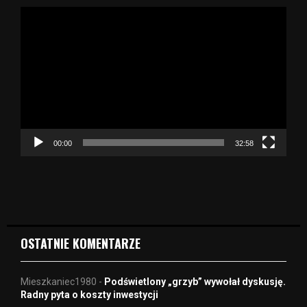
O
d
t
w
a
r
z
a
c
z
00:00
32:58
v
i
d
e
o
OSTATNIE KOMENTARZE
Mieszkaniec1980
-
Podświetlony „grzyb” wywołał dyskusję.
Radny pyta o koszty inwestycji