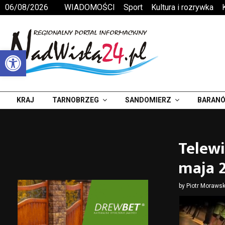
06/08/2026
WIADOMOŚCI
Sport
Kultura i rozrywka
Otwórz pasek narzędzi
KRAJ
TARNOBRZEG
SANDOMIERZ
BARANÓ
Telew
maja 2
by
Piotr Morawsk