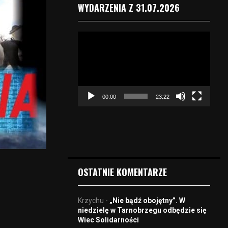
WYDARZENIA Z 31.07.2026
O
d
t
w
a
r
00:00
23:22
z
a
c
z
v
i
d
OSTATNIE KOMENTARZE
e
o
Krzychu
-
„Nie bądź obojętny”. W
niedzielę w Tarnobrzegu odbędzie się
Wiec Solidarności