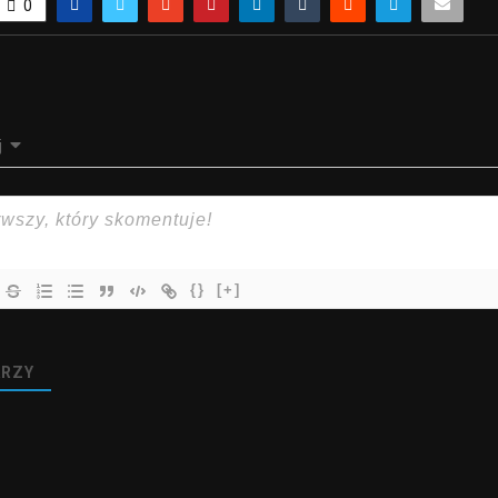
0
j
{}
[+]
RZY