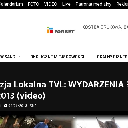
Kalendarium
FOTO
VIDEO
Live
Patronat medialny
Rekl
W SAND
OKOLICZNE MIEJSCOWOŚCI
LOKALNY BIZNES
izja Lokalna TVL: WYDARZENIA 
013 (video)
i
04/06/2013
0