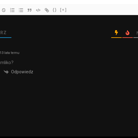
{}
[+]
RZ
13 lata temu
i mliko?
Odpowiedz