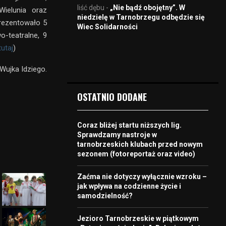
liść dębu
-
„Nie bądź obojętny”. W
Wielunia oraz
niedzielę w Tarnobrzegu odbędzie się
rezentowało 5
Wiec Solidarności
-teatralne, 9
tutaj
)
Wujka Idziego.
OSTATNIO DODANE
Coraz bliżej startu niższych lig.
Sprawdzamy nastroje w
tarnobrzeskich klubach przed nowym
sezonem (fotoreportaż oraz video)
Zaćma nie dotyczy wyłącznie wzroku –
jak wpływa na codzienne życie i
samodzielność?
Jezioro Tarnobrzeskie w piątkowym