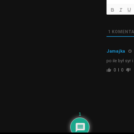
1
KOMENTA
Jamajka
po ile był syr 
0
0
1