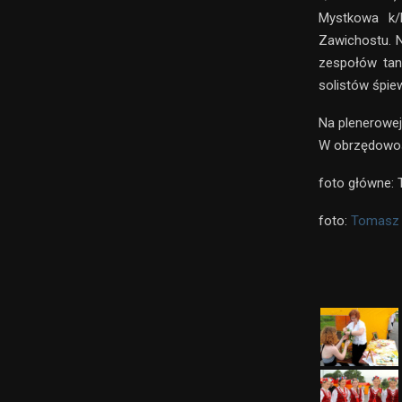
Mystkowa k/K
Zawichostu. 
zespołów tan
solistów śpie
Na plenerowej
W obrzędowość
foto główne:
foto:
Tomasz 