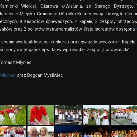
amionki Wielkiej, Ożarowa k/Wielunia, ze Starego Bystrego, 
Na scenie Miejsko-Gminnego Ośrodka Kultury swoje umiejętności p
ecznych, 9 zespołów śpiewaczych, 4 kapele, 3 zespoły obrzędowo
waków oraz 2 solistów instrumentalistów. (lista laureatów dostępna
 scenie wystąpili laureaci konkursu oraz gwiazda wieczoru – Kapela 
 nocy świętojańskiej widzów wprowadził zespół „Lasowiaczki”.
 Tomasz Młyniec
Młyniec
oraz Bogdan Myśliwiec