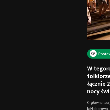
W tegoro
folklorz
łącznie 
nocy świ
O główne laur
k/Nieborowa,