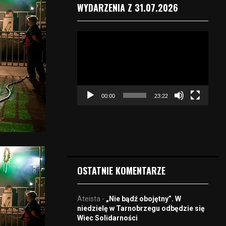
WYDARZENIA Z 31.07.2026
O
d
t
w
a
r
00:00
23:22
z
a
c
z
v
i
d
OSTATNIE KOMENTARZE
e
o
Ateista
-
„Nie bądź obojętny”. W
niedzielę w Tarnobrzegu odbędzie się
Wiec Solidarności