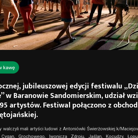
cznej, jubileuszowej edycji festiwalu „Dz
e” w Baranowie Sandomierskim, udział wz
295 artystów. Festiwal połączono z obcho
ętojańskiej.
y walczyli mali artyści ludowi z Antoniówki Świerżowskiej k/Maciejo
 Cygan, Grochowego, Iwonicza Zdroju, Jaślan, Kocudzy, Łopus