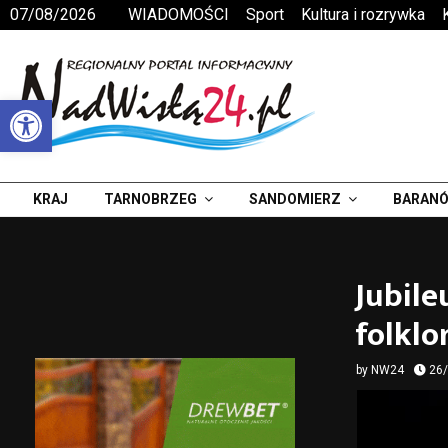
07/08/2026
WIADOMOŚCI
Sport
Kultura i rozrywka
Otwórz pasek narzędzi
KRAJ
TARNOBRZEG
SANDOMIERZ
BARANÓ
Jubile
folklo
by
NW24
26