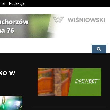
ama
Redakcja
cko w