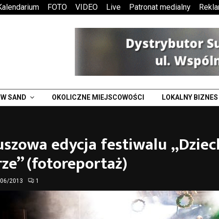
Kalendarium
FOTO
VIDEO
Live
Patronat medialny
Rekl
W SAND
OKOLICZNE MIEJSCOWOŚCI
LOKALNY BIZNES
uszowa edycja festiwalu „Dzie
rze” (fotoreportaż)
/06/2013
1