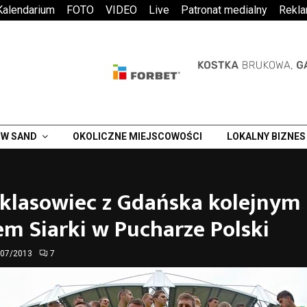
Kalendarium
FOTO
VIDEO
Live
Patronat medialny
Rekl
W SAND
OKOLICZNE MIEJSCOWOŚCI
LOKALNY BIZNES
aklasowiec z Gdańska kolejnym
m Siarki w Pucharze Polski
/07/2013
7