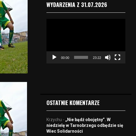
WYDARZENIA Z 31.07.2026
O
d
t
w
a
r
00:00
23:22
z
a
c
z
v
i
d
OSTATNIE KOMENTARZE
e
o
Krzychu
-
„Nie bądź obojętny”. W
niedzielę w Tarnobrzegu odbędzie się
Wiec Solidarności