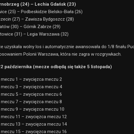
arnobrzeg (24) – Lechia Gdańsk (23)
ice (25) – Podbeskidzie Bielsko-Biała (26)
zecin (27) – Zawisza Bydgoszcz (28)
atów (30) – Górnik Zabrze (29)
towice (31) – Legia Warszawa (32)
ce uzyskała wolny los i automatycznie awansowała do 1/8 finału Puc
osowaniem Polonii Warszawa, która nie zagra w rozgrywkach.
 22 października (mecze odbędą się także 5 listopada)
a meczu 1 – zwycięzca meczu 2
a meczu 3 – zwycięzca meczu 4
a meczu 5 – zwycięzca meczu 6
a meczu 7 – zwycięzca meczu 8
a meczu 9 – zwycięzca meczu 10
a meczu 11 – zwycięzca meczu 12
a meczu 13 – zwycięzca meczu 14
a meczu 15 – zwycięzca meczu 16