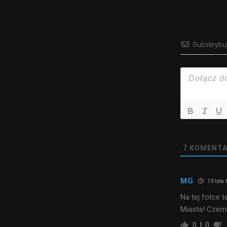
Subskrybu
7
KOMENTA
MG
13 lata
Na tej fotce t
Miasta! Czem
0
0