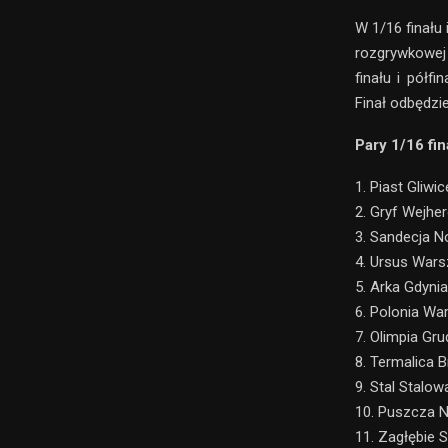
W 1/16 finału 
rozgrywkowe
finału i pół
Finał odbędzi
Pary 1/16 fi
1. Piast Gliwi
2. Gryf Wejhe
3. Sandecja N
4. Ursus Wars
5. Arka Gdyni
6. Polonia Wa
7. Olimpia Gru
8. Termalica 
9. Stal Stalo
10. Puszcza Ni
11. Zagłębie 