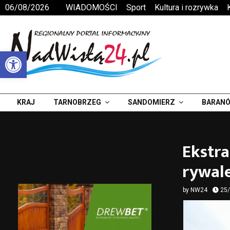
06/08/2026
WIADOMOŚCI
Sport
Kultura i rozrywka
Otwórz pasek narzędzi
KRAJ
TARNOBRZEG
SANDOMIERZ
BARANÓ
Ekstr
rywale
by
NW24
25