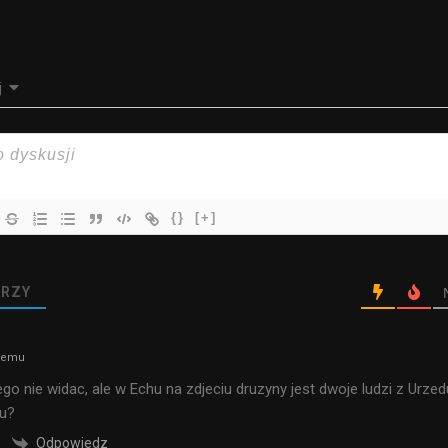
j
{}
[+]
RZY
 temu
ego nie widac, ale w Echu na zdjeciu druzyny jest dwoje ludzi z Urzed
u?
Odpowiedz