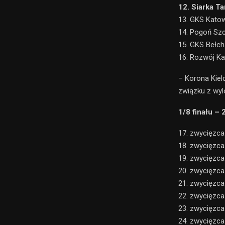
12. Siarka T
13. GKS Katow
14. Pogoń Szc
15. GKS Bełch
16. Rozwój Ka
– Korona Kiel
związku z wyl
1/8 finału –
17. zwycięzc
18. zwycięzc
19. zwycięzc
20. zwycięzc
21. zwycięzc
22. zwycięzc
23. zwycięzc
24. zwycięzc