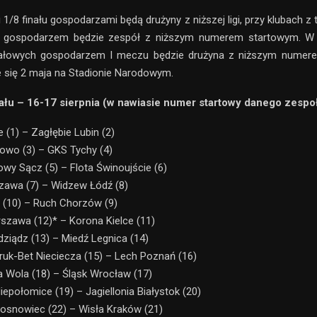
i 1/8 finału gospodarzami będą drużyny z niższej ligi, przy klubach z 
j gospodarzem będzie zespół z niższym numerem startowym. W
finałowych gospodarzem I meczu będzie drużyna z niższym numer
e się 2 maja na Stadionie Narodowym.
nału – 16-17 sierpnia (w nawiasie numer startowy danego zespo
ce (1) – Zagłębie Lubin (2)
rowo (3) – GKS Tychy (4)
owy Sącz (5) – Flota Świnoujście (6)
zawa (7) – Widzew Łódź (8)
a (10) – Ruch Chorzów (9)
rszawa (12)* – Korona Kielce (11)
dziądz (13) – Miedź Legnica (14)
Bruk-Bet Nieciecza (15) – Lech Poznań (16)
wa Wola (18) – Śląsk Wrocław (17)
epołomice (19) – Jagiellonia Białystok (20)
Sosnowiec (22) – Wisła Kraków (21)