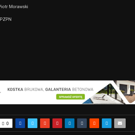
Piotr Morawski
: PZPN
0