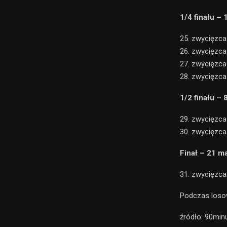
1/4 finału –
25. zwycięzc
26. zwycięzc
27. zwycięzc
28. zwycięzc
1/2 finału – 
29. zwycięzc
30. zwycięzc
Finał – 21 m
31. zwycięzc
Podczas loso
źródło: 90minu