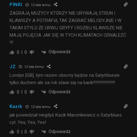
PINKI
12 lata temu
ZAGRAJĄ MUZYCY KTÓRZY NIE URYWAJĄ STRUN I
KLAWISZY A POTRAFIĄ TAK ZAGRAĆ MELODYJNIE I W
TAKIM STYLU ŻE URWIJ GRYFY I ROZBIJ KLAWISZE NIE
MAJĄ POJĘCIA JAK SIĘ W TYCH KLIMATACH ODNALEŻĆ
!!!
Odpowiedz
0
0
JZ
12 lata temu
Londyn [GB], tym razem obecny będzie na Satyrbluesie
tylko duchem ale za rok stawi się na bank!!!!!!!!!!!!!!!!!!
Odpowiedz
0
0
Kazik
12 lata temu
jak powiedział niegdyś Kazik Marcinkiewicz o Satyrblues
cyt. Yes, Yes, Yes!
Odpowiedz
0
0