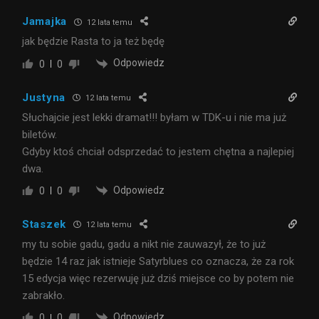
Jamajka
12 lata temu
jak będzie Rasta to ja też będę
Odpowiedz
0
0
Justyna
12 lata temu
Słuchajcie jest lekki dramat!!! byłam w TDK-u i nie ma już
biletów.
Gdyby ktoś chciał odsprzedać to jestem chętna a najlepiej
dwa.
Odpowiedz
0
0
Staszek
12 lata temu
my tu sobie gadu, gadu a nikt nie zauwazył, że to już
będzie 14 raz jak istnieje Satyrblues co oznacza, że za rok
15 edycja więc rezerwuję już dziś miejsce co by potem nie
zabrakło.
Odpowiedz
0
0