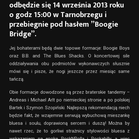
odbędzie się 14 września 2013 roku
o godz 15:00 w Tarnobrzegu i
przebiegnie pod hasłem ”Boogie
Bridge”.
Jej bohaterami będą dwie topowe formacje: Boogie Boys
oraz B.B. and The Blues Shacks. O koncertowej sile
oddziaływania obu podmiotów wykonawczych słusznie
mówi się i pisze, że nogi jeszcze przez miesiąc same
tańczą.
Obie formacje dowodzone są przez braterskie tandemy –
Andreas i Michael Arlt po niemieckiej stronie a po polskiej
Bartek i Szymon Szopiński. Najlepszą rekomendacją niech
będzie fakt, że wzajemnie serwują wybuchową mieszankę
bluesa i soulu, doprawioną sercem i duszą! Można by
nawet rzec, że to gorliwi strażnicy stylowości bluesa z
wskazaniem na epokę RockNRolla i Rockabilly, a więc