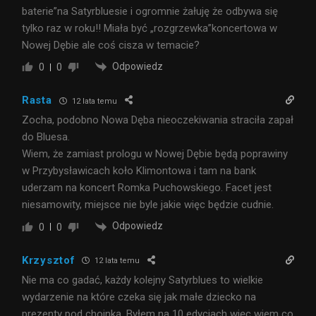
baterie”na Satyrbluesie i ogromnie żałuję że odbywa się
tylko raz w roku!! Miała być „rozgrzewka”koncertowa w
Nowej Dębie ale coś cisza w temacie?
Odpowiedz
0
0
Rasta
12 lata temu
Zocha, podobno Nowa Dęba nieoczekiwania straciła zapał
do Bluesa.
Wiem, że zamiast prologu w Nowej Dębie będą poprawiny
w Przybysławicach koło Klimontowa i tam na bank
uderzam na koncert Romka Puchowskiego. Facet jest
niesamowity, miejsce nie byle jakie więc będzie cudnie.
Odpowiedz
0
0
Krzysztof
12 lata temu
Nie ma co gadać, każdy kolejny Satyrblues to wielkie
wydarzenie na które czeka się jak małe dziecko na
prezenty pod choinką. Byłem na 10 edycjach więc wiem co