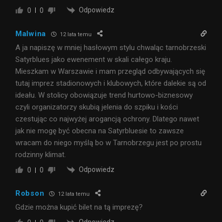
Odpowiedz
0
0
Malwina
12 lata temu
A ja napiszę w mniej hasłowym stylu chwaląc tarnobrzeski
Satyrblues jako ewenement w skali całego kraju.
Mieszkam w Warszawie i mam przegląd odbywających się
tutaj imprez stadionowych i klubowych, które dalekie są od
ideału. W stolicy obowiązuje trend hurtowo-biznesowy
czyli organizatorzy skubią jelenia do szpiku i kości
czestując co najwyżej arogancją ochrony. Dlatego nawet
jak nie mogę być obecna na Satyrbluesie to zawsze
wracam do niego myślą bo w Tarnobrzegu jest po prostu
rodzinny klimat.
Odpowiedz
0
0
Robson
12 lata temu
Gdzie można kupić bilet na tą imprezę?