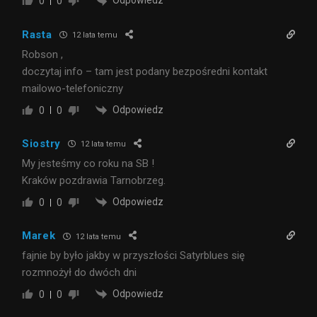
Odpowiedz
0
0
Rasta
12 lata temu
Robson ,
doczytaj info – tam jest podany bezpośredni kontakt
mailowo-telefoniczny
Odpowiedz
0
0
Siostry
12 lata temu
My jesteśmy co roku na SB !
Kraków pozdrawia Tarnobrzeg.
Odpowiedz
0
0
Marek
12 lata temu
fajnie by było jakby w przyszłości Satyrblues się
rozmnożył do dwóch dni
Odpowiedz
0
0