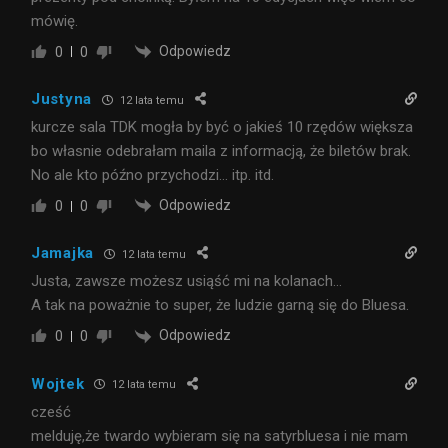
mówię.
Odpowiedz
0
0
Justyna
12 lata temu
kurcze sala TDK mogła by być o jakieś 10 rzędów większa
bo własnie odebrałam maila z informacją, że biletów brak.
No ale kto późno przychodzi… itp. itd.
Odpowiedz
0
0
Jamajka
12 lata temu
Justa, zawsze możesz usiąść mi na kolanach…
A tak na poważnie to super, że ludzie garną się do Bluesa.
Odpowiedz
0
0
Wojtek
12 lata temu
cześć
melduję,że twardo wybieram się na satyrbluesa i nie mam