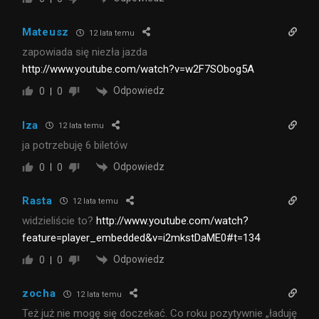
Mateusz
12 lata temu
zapowiada się niezła jazda
http://www.youtube.com/watch?v=w2F7SObog5A
Odpowiedz
0
0
Iza
12 lata temu
ja potrzebuję 6 biletów
Odpowiedz
0
0
Rasta
12 lata temu
widzieliście to?
http://www.youtube.com/watch?
feature=player_embedded&v=i2mkstDaME0#t=134
Odpowiedz
0
0
zocha
12 lata temu
Też już nie mogę się doczekać. Co roku pozytywnie „ładuję