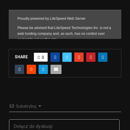
SHARE
0
Subskrybuj