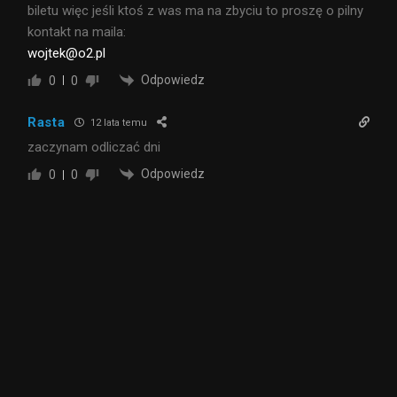
biletu więc jeśli ktoś z was ma na zbyciu to proszę o pilny
kontakt na maila:
wojtek@o2.pl
Odpowiedz
0
0
Rasta
12 lata temu
zaczynam odliczać dni
Odpowiedz
0
0