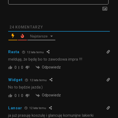
24
KOMENTARZY
Najstarsze
Rasta
12 lata temu
melduję, że będę bo to zawodowa impra !!!
Odpowiedz
0
0
Widget
12 lata temu
No to będzie jazda:)
Odpowiedz
0
0
Lansar
12 lata temu
ja już prasuję koszulę i glancuję komunijne lakierki