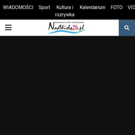
WIADOMOŚCI
Sport
Kultura i
Kalendarium
FOTO
VI
rozrywka
Otwórz pasek narzędzi
PRIMARY
MENU