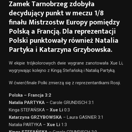
Zamek Tarnobrzeg zdobyła
decydujący punkt w meczu 1/8
finału Mistrzostw Europy pomiędzy
Polską a Francją. Dla reprezentacji
Polski punktowały również Natalia
Partyka i Katarzyna Grzybowska.
W ekipie trójkolorowych dwie wygrane zanotowała Xue Li,
wygrywając kolejno z Kingą Stefańską i Natalią Partyką.
W ćwierćfinale Polki zmierzą się z reprezentantkami Rosji.
Polska – Francja 3:2
Natalia PARTYKA
– Carole GRUNDISCH 3:1
Kinga STEFAŃSKA –
Xue Li
0:3
Katarzyna GRZYBOWSKA
– Laura GASNIER 3:1
Natalia PARTYKA –
Xue Li
1:3
Kinga STEFAŃSKA
– Carole GRUNDISCH 3:0