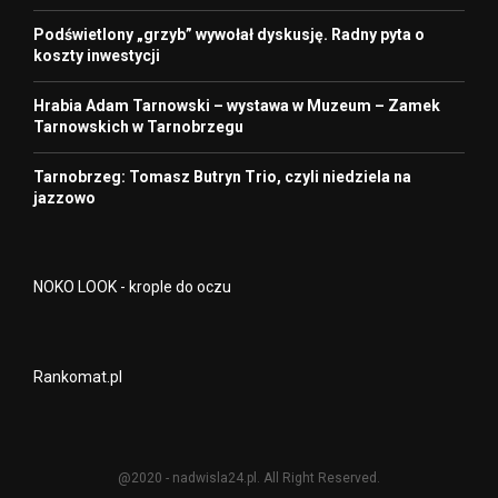
Podświetlony „grzyb” wywołał dyskusję. Radny pyta o
koszty inwestycji
Hrabia Adam Tarnowski – wystawa w Muzeum – Zamek
Tarnowskich w Tarnobrzegu
Tarnobrzeg: Tomasz Butryn Trio, czyli niedziela na
jazzowo
NOKO LOOK - krople do oczu
Rankomat.pl
@2020 - nadwisla24.pl. All Right Reserved.