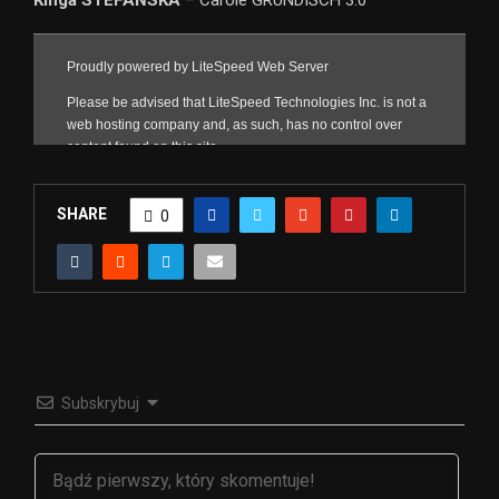
SHARE
0
Subskrybuj