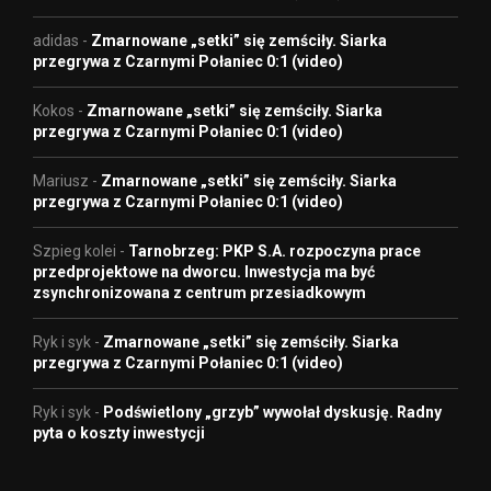
adidas
-
Zmarnowane „setki” się zemściły. Siarka
przegrywa z Czarnymi Połaniec 0:1 (video)
Kokos
-
Zmarnowane „setki” się zemściły. Siarka
przegrywa z Czarnymi Połaniec 0:1 (video)
Mariusz
-
Zmarnowane „setki” się zemściły. Siarka
przegrywa z Czarnymi Połaniec 0:1 (video)
Szpieg kolei
-
Tarnobrzeg: PKP S.A. rozpoczyna prace
przedprojektowe na dworcu. Inwestycja ma być
zsynchronizowana z centrum przesiadkowym
Ryk i syk
-
Zmarnowane „setki” się zemściły. Siarka
przegrywa z Czarnymi Połaniec 0:1 (video)
Ryk i syk
-
Podświetlony „grzyb” wywołał dyskusję. Radny
pyta o koszty inwestycji