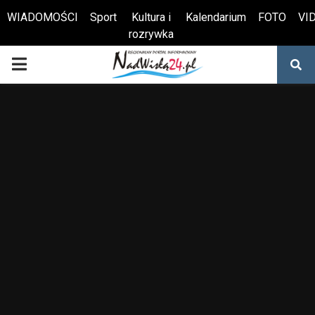
WIADOMOŚCI
Sport
Kultura i
Kalendarium
FOTO
VI
rozrywka
Otwórz pasek narzędzi
PRIMARY
MENU