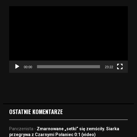
O
d
t
w
a
r
z
a
c
z
00:00
23:22
v
i
d
e
o
OSTATNIE KOMENTARZE
Panczenista
-
Zmarnowane „setki” się zemściły. Siarka
przegrywa z Czarnymi Połaniec 0:1 (video)