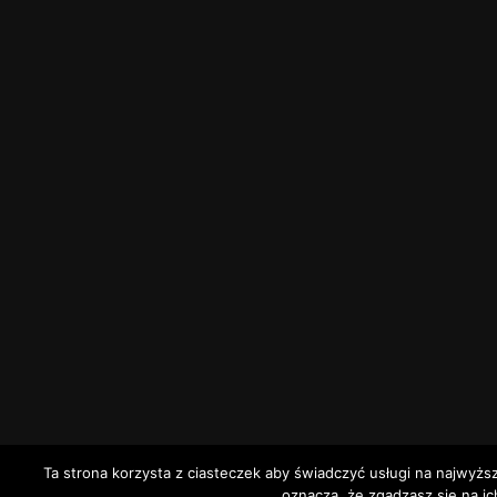
Ta strona korzysta z ciasteczek aby świadczyć usługi na najwyżs
oznacza, że zgadzasz się na ic