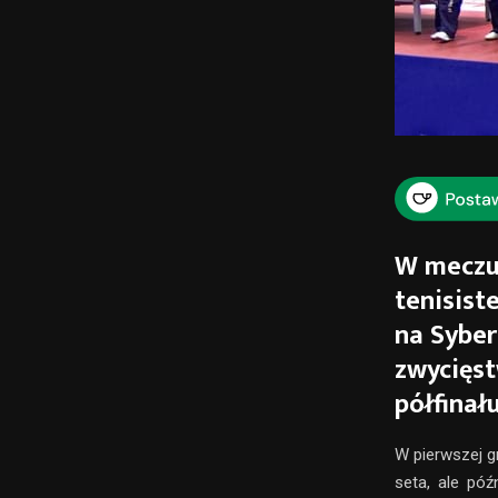
W meczu 
tenisis
na Syber
zwycięst
półfinał
W pierwszej g
seta, ale póź