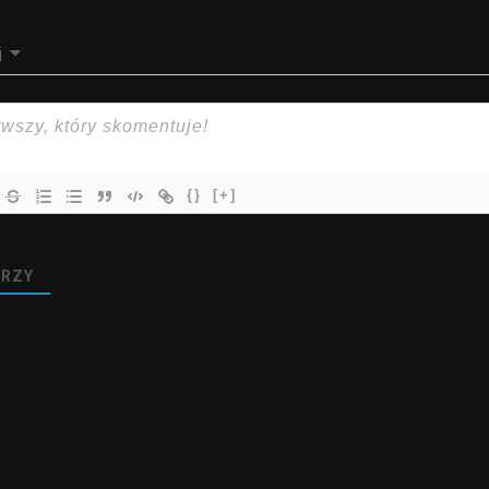
j
{}
[+]
RZY