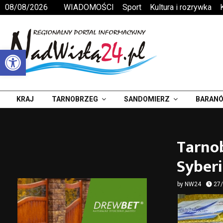
08/08/2026
WIADOMOŚCI
Sport
Kultura i rozrywka
Otwórz pasek narzędzi
KRAJ
TARNOBRZEG
SANDOMIERZ
BARANÓ
Tarnob
Syberi
by
NW24
27