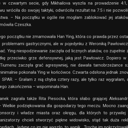
e w czwartym secie, gdy Mikhailova wyszła na prowadzenie 4:1, 
u wróciła do swojej taktyki, odwróciła rezultat na 7:5 i nie pozwol
stwa. – Na początku w ogóle nie mogłam zablokować jej ataków
 mówiła Czeszka.
go początku nie zmarnowała Han Ying, która co prawda przez ostat
 problemami gastrycznymi, ale w pojedynku z Weroniką Pawłowicz
ać. Ying niespodziewanie zaczęła od licznych ataków, co zupełni
stkę przeciwko grze defensywnej, jaką jest Pawłowicz. Dopiero w
Tiumenu zaczęła grać agresywniej, nie dawała tarnobrzeżance s
inimalnie pokonała Ying w końcówce. Czwarta odsłona jednak zno
- SPAR. – Grałam z nią chyba cztery razy, ale tylko raz wygrałam, 
szego zakończenia – wspominała Han.
anek zagrała także Rita Piesocka, która słabo grającej Aleksand
 – Wielkie podziękowania dla gospodarzy tego meczu. Mocno zaang
nsorzy i władze miasta oraz okręgu, dla których to przywilej
ganizatorzy chcieli stworzyć piękne widowisko, stąd tak duża re
ediach. Jedyne co im nie wyszło, to wynik… Trochę im pokrzyżowali