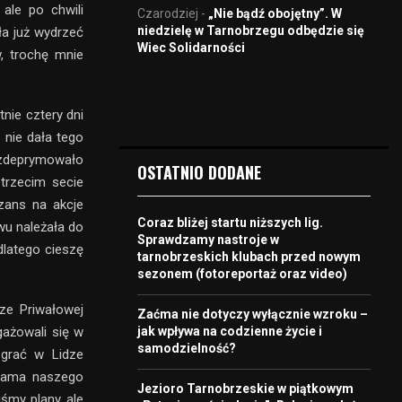
ale po chwili
Czarodziej
-
„Nie bądź obojętny”. W
niedzielę w Tarnobrzegu odbędzie się
iła już wydrzeć
Wiec Solidarności
, trochę mnie
nie cztery dni
 nie dała tego
e zdeprymowało
OSTATNIO DODANE
 trzecim secie
zans na akcje
Coraz bliżej startu niższych lig.
wu należała do
Sprawdzamy nastroje w
dlatego cieszę
tarnobrzeskich klubach przed nowym
sezonem (fotoreportaż oraz video)
rze Priwałowej
Zaćma nie dotyczy wyłącznie wzroku –
jak wpływa na codzienne życie i
ażowali się w
samodzielność?
 grać w Lidze
klama naszego
Jezioro Tarnobrzeskie w piątkowym
śmy plany, ale