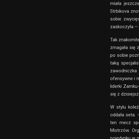
miała jeszcz
Strbikova znow
sobie zwycię
zaskoczyła –
Tak znakomite
zmagała się z
po sobie pozn
taką specjali
zawodniczka 
ofensywne i m
liderki Zamku
się z dzisiej
W stylu koleż
oddała seta.
ten mecz spo
Mistrzów. Or
pojedynku w m