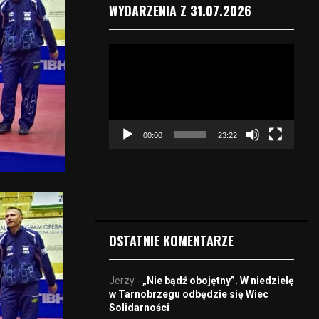
WYDARZENIA Z 31.07.2026
O
d
t
w
a
r
00:00
23:22
z
a
c
z
v
i
d
OSTATNIE KOMENTARZE
e
o
Jerzy
-
„Nie bądź obojętny”. W niedzielę
w Tarnobrzegu odbędzie się Wiec
Solidarności