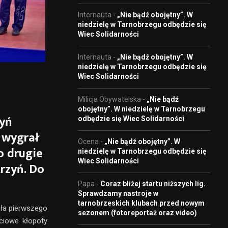
Internauta
-
„Nie bądź obojętny”. W
niedzielę w Tarnobrzegu odbędzie się
Wiec Solidarności
Internauta
-
„Nie bądź obojętny”. W
niedzielę w Tarnobrzegu odbędzie się
Wiec Solidarności
Milicja Obywatelska
-
„Nie bądź
obojętny”. W niedzielę w Tarnobrzegu
zyń
odbędzie się Wiec Solidarności
 wygrał
Ocena
-
„Nie bądź obojętny”. W
o drugie
niedzielę w Tarnobrzegu odbędzie się
Wiec Solidarności
rzyń. Do
Papa
-
Coraz bliżej startu niższych lig.
Sprawdzamy nastroje w
tarnobrzeskich klubach przed nowym
ała pierwszego
sezonem (fotoreportaż oraz video)
ściowe kłopoty