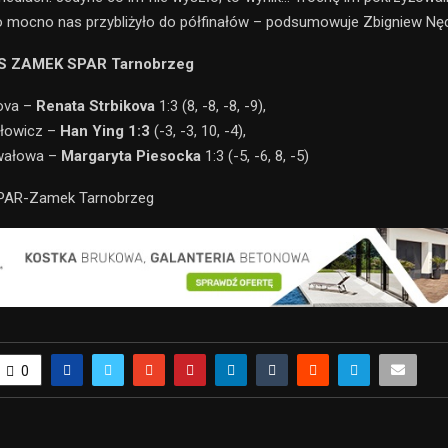
 mocno nas przybliżyło do półfinałów – podsumowuje Zbigniew Nę
S ZAMEK SPAR Tarnobrzeg
lova –
Renata Strbikova
1:3 (8, -8, -8, -9),
łowicz –
Han Ying 1:3
(-3, -3, 10, -4),
iwałowa –
Margaryta Piesocka
1:3 (-5, -6, 8, -5)
SPAR-Zamek Tarnobrzeg
0