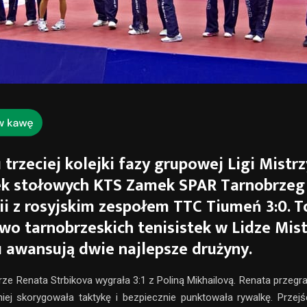
trzeciej kolejki fazy grupowej Ligi Mistr
tek stołowych KTS Zamek SPAR Tarnobrzeg
ii z rosyjskim zespołem TTC Tiumeń 3:0. T
wo tarnobrzeskich tenisistek w Lidze Mist
u awansują dwie najlepsze drużyny.
rze Renata Strbikova wygrała 3:1 z Poliną Mikhailovą. Renata przegr
niej skorygowała taktykę i bezpiecznie punktowała rywalkę. Przej