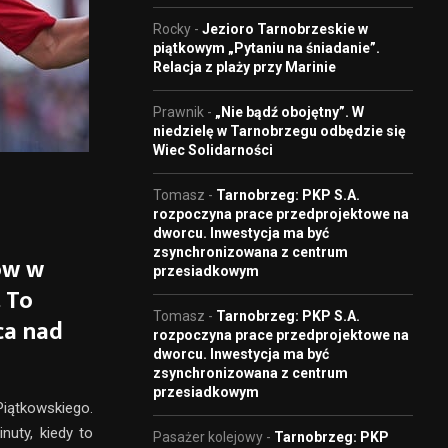
Rocky
-
Jezioro Tarnobrzeskie w
piątkowym „Pytaniu na śniadanie”.
Relacja z plaży przy Marinie
Prawnik
-
„Nie bądź obojętny”. W
niedzielę w Tarnobrzegu odbędzie się
Wiec Solidarności
Tomasz
-
Tarnobrzeg: PKP S.A.
rozpoczyna prace przedprojektowe na
dworcu. Inwestycja ma być
zsynchronizowana z centrum
ków w
przesiadkowym
. To
Tomasz
-
Tarnobrzeg: PKP S.A.
ca nad
rozpoczyna prace przedprojektowe na
dworcu. Inwestycja ma być
zsynchronizowana z centrum
przesiadkowym
Piątkowskiego.
nuty, kiedy to
Pasażer kolejowy
-
Tarnobrzeg: PKP