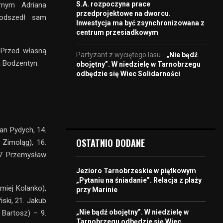
S.A. rozpoczyna prace
rnym Adriana
przedprojektowe na dworcu.
podszedł sam
Inwestycja ma być zsynchronizowana z
centrum przesiadkowym
 Przed własną
Partyzant z wyciętego lasu
-
„Nie bądź
ą Bodzentyn.
obojętny”. W niedzielę w Tarnobrzegu
odbędzie się Wiec Solidarności
ian Pydych, 14.
OSTATNIO DODANE
 Zimoląg), 16.
17. Przemysław
Jezioro Tarnobrzeskie w piątkowym
„Pytaniu na śniadanie”. Relacja z plaży
miej Kolanko),
przy Marinie
ski, 21. Jakub
„Nie bądź obojętny”. W niedzielę w
 Bartosz) – 9.
Tarnobrzegu odbędzie się Wiec