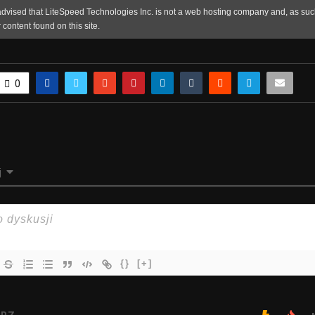
0
j
{}
[+]