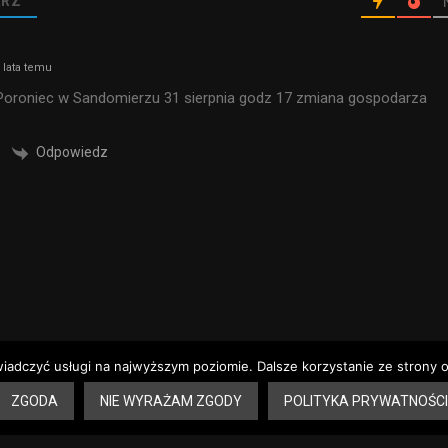
RZ
 lata temu
oroniec w Sandomierzu 31 sierpnia godz 17 zmiana gospodarza
Odpowiedz
wiadczyć usługi na najwyższym poziomie. Dalsze korzystanie ze strony o
ZGODA
NIE WYRAŻAM ZGODY
POLITYKA PRYWATNOŚCI
 aptek – Sandomierz
Dyżury aptek – Tarnobrzeg
Rozkład jazdy – Sandomie
erz