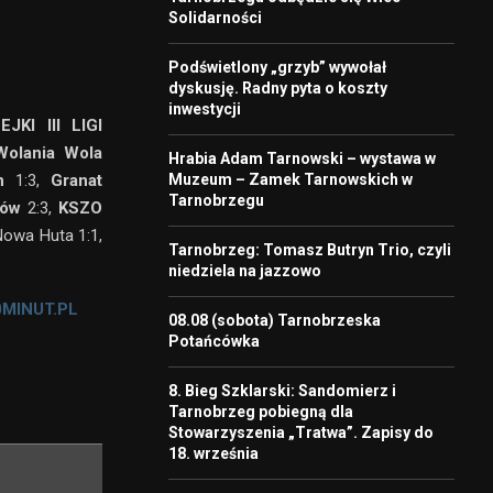
Solidarności
Podświetlony „grzyb” wywołał
dyskusję. Radny pyta o koszty
inwestycji
I III LIGI
Wolania Wola
Hrabia Adam Tarnowski – wystawa w
Muzeum – Zamek Tarnowskich w
n
1:3,
Granat
Tarnobrzegu
hów
2:3,
KSZO
Nowa Huta 1:1,
Tarnobrzeg: Tomasz Butryn Trio, czyli
niedziela na jazzowo
0MINUT.PL
08.08 (sobota) Tarnobrzeska
Potańcówka
8. Bieg Szklarski: Sandomierz i
Tarnobrzeg pobiegną dla
Stowarzyszenia „Tratwa”. Zapisy do
18. września