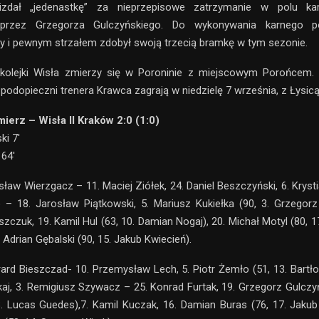
izdał „jedenastkę” za nieprzepisowe zatrzymanie w polu ka
 przez Grzegorza Gulczyńskiego. Do wykonywania karnego 
 i pewnym strzałem zdobył swoją trzecią bramkę w tym sezonie.
olejki Wisła zmierzy się w Poroninie z miejscowym Porońcem.
 podopieczni trenera Krawca zagrają w niedzielę 7 września, z Łysic
ierz – Wisła II Kraków 2:0 (1:0)
ki 7′
 64′
isław Wierzgacz – 11. Maciej Ziółek, 24. Daniel Beszczyński, 6. Kryst
 – 18. Jarosław Piątkowski, 5. Mariusz Kukiełka (90, 3. Grzegorz
zczuk, 19. Kamil Hul (63, 10. Damian Nogaj), 20. Michał Motyl (80, 
. Adrian Gębalski (90, 15. Jakub Kwiecień).
rard Bieszczad- 10. Przemysław Lech, 5. Piotr Żemło (51, 13. Bartło
kaj, 3. Remigiusz Szywacz – 25. Konrad Furtak, 19. Grzegorz Gulczyń
. Lucas Guedes),7. Kamil Kuczak, 16. Damian Buras (76, 17. Jakub