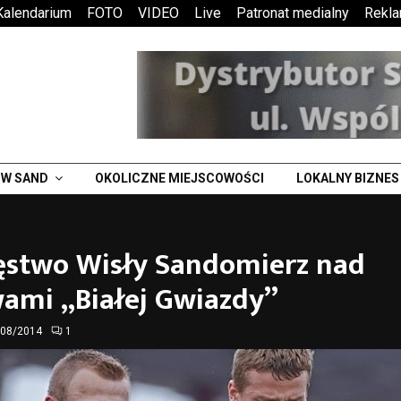
Kalendarium
FOTO
VIDEO
Live
Patronat medialny
Rekl
W SAND
OKOLICZNE MIEJSCOWOŚCI
LOKALNY BIZNES
ęstwo Wisły Sandomierz nad
wami „Białej Gwiazdy”
/08/2014
1