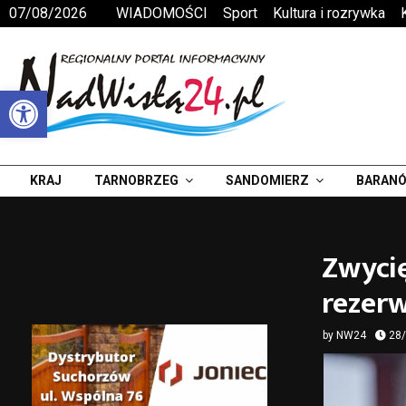
07/08/2026
WIADOMOŚCI
Sport
Kultura i rozrywka
Otwórz pasek narzędzi
KRAJ
TARNOBRZEG
SANDOMIERZ
BARANÓ
Zwyci
rezer
by
NW24
28