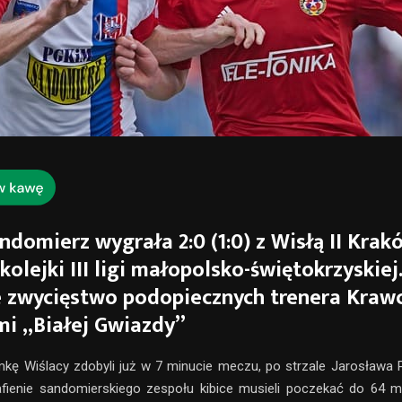
ndomierz wygrała 2:0 (1:0) z Wisłą II Kra
kolejki III ligi małopolsko-świętokrzyskiej
 zwycięstwo podopiecznych trenera Kraw
i „Białej Gwiazdy”
kę Wiślacy zdobyli już w 7 minucie meczu, po strzale Jarosława 
afienie sandomierskiego zespołu kibice musieli poczekać do 64 mi