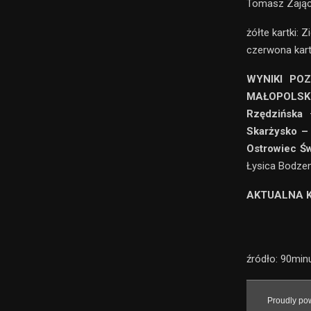
Tomasz Zając 
żółte kartki: 
czerwona kartk
WYNIKI PO
MAŁOPOLSK
Rzędzińska
–
Skarżysko –
Ostrowiec Św
Łysica Bodzen
AKTUALNA K
źródło: 90minu