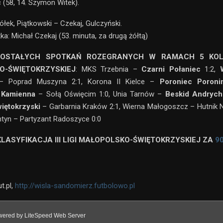
(58, 14. Szymon Witek).
Ziółek, Piątkowski – Czekaj, Gulczyński.
a: Michał Czekaj (53. minuta, za drugą żółtą)
ZOSTAŁYCH SPOTKAŃ ROZEGRANYCH W RAMACH 5 KOLEJK
O-ŚWIĘTOKRZYSKIEJ
: MKS Trzebnia –
Czarni Połaniec
1:2,
 Poprad Muszyna 2:1, Korona II Kielce –
Poroniec Poroni
 Kamienna
– Sołą Oświęcim 1:0, Unia Tarnów –
Beskid Andryc
iętokrzyski
– Garbarnia Kraków 2:1, Wierna Małogoszcz – Hutnik 
tyn – Partyzant Radoszyce 0:0
LASYFIKACJA III LIGI MAŁOPOLSKO-ŚWIĘTOKRZYSKIEJ ZA
9
t.pl,
http://wisla-sandomierz.futbolowo.pl