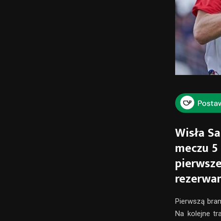
Wisła Sa
meczu 5 
pierwsze
rezerwam
Pierwszą bram
Na kolejne tr