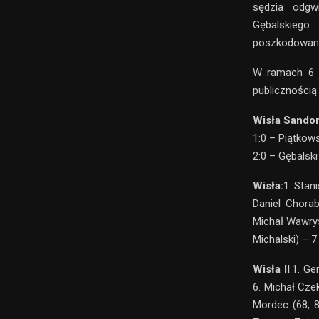
sędzia odgw
Gębalskiego
poszkodowany
W ramach 6 k
publicznością
Wisła Sandom
1:0 – Piątkows
2:0 – Gębalski
Wisła:
1. Stan
Daniel Chorab
Michał Wawrys
Michalski) – 7
Wisła II
:1. Ge
6. Michał Cze
Mordec (68, 8