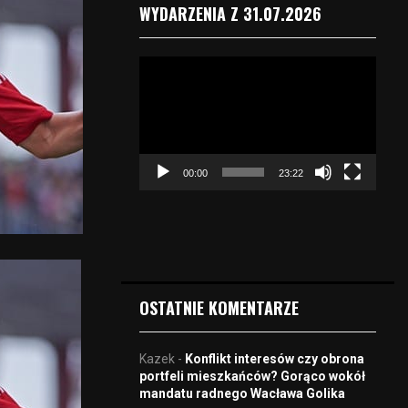
WYDARZENIA Z 31.07.2026
O
d
t
w
a
r
00:00
23:22
z
a
c
z
v
i
d
OSTATNIE KOMENTARZE
e
o
Kazek
-
Konflikt interesów czy obrona
portfeli mieszkańców? Gorąco wokół
mandatu radnego Wacława Golika