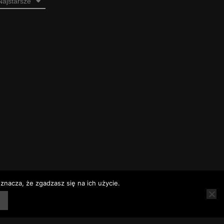
Najstarsze
znacza, że zgadzasz się na ich użycie.
rz
Rozkłady jazdy
Telefony alarmowe – Baranów Sandomierski