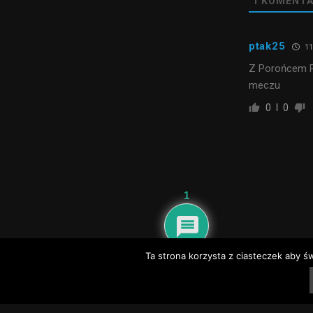
1
KOMENTA
ptak25
11
Z Porońcem P
meczu
0
0
1
Ta strona korzysta z ciasteczek aby ś
@2020 - nadwisla24.pl. All Right Reserved.
Dyżury aptek – Baranów Sandomierski, Gorzyce, Grębów, Nowa Dęba
Dyżury
Telefony alarmowe i informacyjne Tarnobrzeg
Telefony alarmowe Sandomi